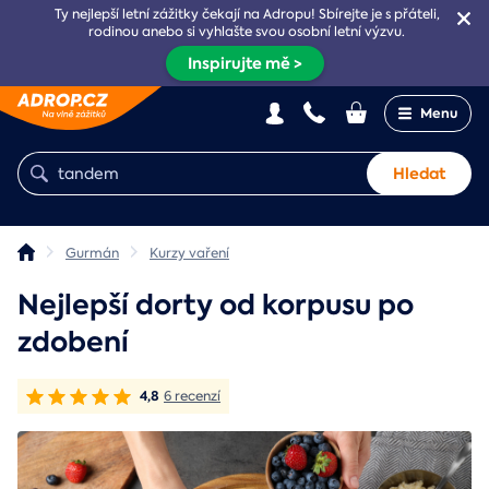
Ty nejlepší letní zážitky čekají na Adropu! Sbírejte je s přáteli,
rodinou anebo si vyhlašte svou osobní letní výzvu.
Inspirujte mě >
Menu
Hledat
Gurmán
Kurzy vaření
Nejlepší dorty od korpusu po
zdobení
4,8
6 recenzí