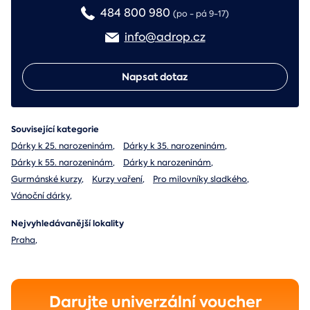
484 800 980
(po - pá 9-17)
info@adrop.cz
Napsat dotaz
Související kategorie
Dárky k 25. narozeninám
,
Dárky k 35. narozeninám
,
Dárky k 55. narozeninám
,
Dárky k narozeninám
,
Gurmánské kurzy
,
Kurzy vaření
,
Pro milovníky sladkého
,
Vánoční dárky
,
Nejvyhledávanější lokality
Praha
,
Darujte univerzální voucher