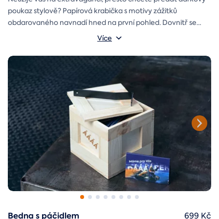
poukaz stylově? Papírová krabička s motivy zážitků
obdarovaného navnadí hned na první pohled. Dovnitř se
vejde i věnování a případně další drobnost pro radost.
Rozměry krabičky: 17x12x3 cm
Více
Bedna s páčidlem
699 Kč