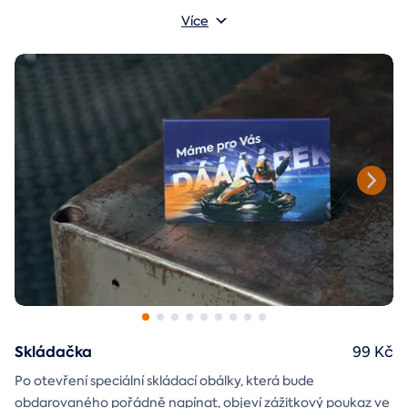
objeví až po chvilce napětí během stírání. Jedno je jisté, u nás
Více
je každý los výherní!
Skládačka
99 Kč
Po otevření speciální skládací obálky, která bude
obdarovaného pořádně napínat, objeví zážitkový poukaz ve