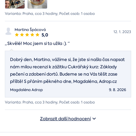
Varianta: Praha, cca 3 hodiny, Počet osob: 1 osoba
Martina Špácová
12. 1. 2023
5,0
„
Skvělé! Moc jsem si to užila :).
“
Dobrý den, Martino, vážíme si, že jste si našla čas napsat
nám milou recenzi k zážitku Cukrářský kurz: Základy
pečení a zdobení dortů. Budeme se na Vás těšit zase
příště! S přáním pěkného dne, Magdaléna, Adrop.cz
Magdaléna Adrop
9. 8. 2026
Varianta: Praha, cca 3 hodiny, Počet osob: 1 osoba
Zobrazit další hodnocení