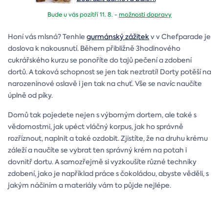
Bude u vás pozítří 11. 8. -
možnosti dopravy
Honí vás mlsná? Tenhle
gurmánský zážitek
v v Chefparade je
doslova k nakousnutí. Během přibližně 3hodinového
cukrářského kurzu se ponoříte do tajů pečení a zdobení
dortů. A taková schopnost se jen tak neztratí! Dorty potěší na
narozeninové oslavě i jen tak na chuť. Vše se navíc naučíte
úplně od píky.
Domů tak pojedete nejen s výborným dortem, ale také s
vědomostmi, jak upéct vláčný korpus, jak ho správně
rozříznout, naplnit a také ozdobit. Zjistíte, že na druhu krému
záleží a naučíte se vybrat ten správný krém na potah i
dovnitř dortu. A samozřejmě si vyzkoušíte různé techniky
zdobení, jako je například práce s čokoládou, abyste věděli, s
jakým náčiním a materiály vám to půjde nejlépe.