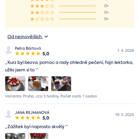
0×
0×
0×
Od nejnovějších
Petra Bártová
1. 4. 2026
5,0
„
Kurz byl bezva, pomoc a rady ohledně pečení, fajn lektorka,
užila jsem si to
“
Varianta: Praha, cca 3 hodiny, Počet osob: 1 osoba
JANA REJMANOVÁ
19. 3. 2025
5,0
„
Zážitek byl naprosto skvělý
“