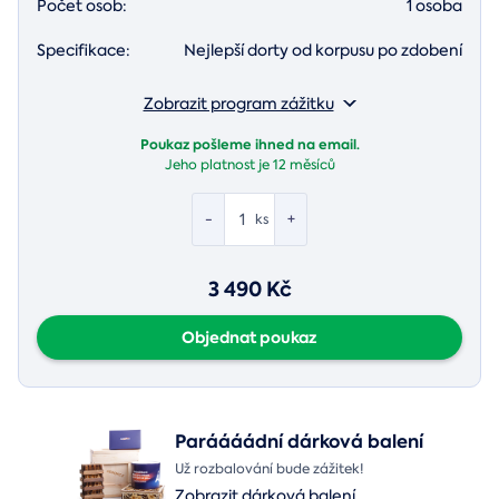
Počet osob:
1 osoba
Specifikace:
Nejlepší dorty od korpusu po zdobení
Zobrazit program zážitku
Poukaz pošleme ihned na email.
Jeho platnost je
12 měsíců
-
+
ks
3 490 Kč
Objednat poukaz
Paráááádní dárková balení
Už rozbalování bude zážitek!
Zobrazit dárková balení