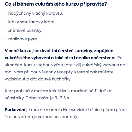
Co si během cukrářského kurzu připravíte?
nadýchaný vláčný korpusu,
lehký smetanový krém,
sněhové pusinky,
malinové pyré.
V ceně kurzu jsou kvalitní čerstvé suroviny
zapůjčení
,
cukrářského vybavení a také alko i nealko občerstvení.
Po
ukončení kurzu s sebou vyfasujete svůj cukrářský výtvor a na
mail vám přijdou všechny recepty, které si pak můžete
vytisknout a dát do své kuchařky.
Kurz probíhá v malém kolektivu s maximálně 11 dalšími
účastníky. Doba trvání je 3–3,5 h.
Parkování
je možné v areálu Holešovické tržnice přímo před
školou vaření (první hodina zdarma).