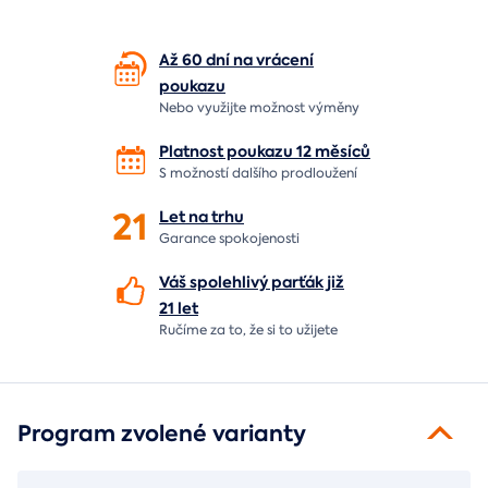
Až 60 dní na vrácení
poukazu
Nebo využijte možnost výměny
Platnost poukazu 12 měsíců
S možností dalšího prodloužení
21
Let
na trhu
Garance spokojenosti
Váš spolehlivý parťák již
21 let
Ručíme za to,
že si to užijete
Program zvolené varianty