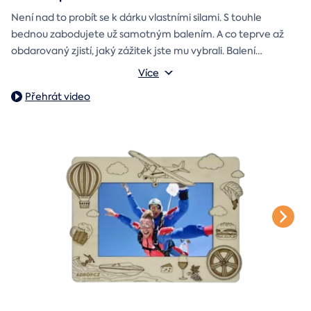
Není nad to probít se k dárku vlastními silami. S touhle
bednou zabodujete už samotným balením. A co teprve až
obdarovaný zjistí, jaký zážitek jste mu vybrali. Balení
dárkovou skládačku
obsahuje
Můžete vybrat z motivů k narozeninám, z lásky, k vánocům
s vaším věnováním a
Více
poukazem na vámi vybraný zážitek. A pokud budete chtít,
nebo svatbě.
Přehrát video
stylové tričko
tak i
Vnější rozměry: 20×20×20 cm
na památku.