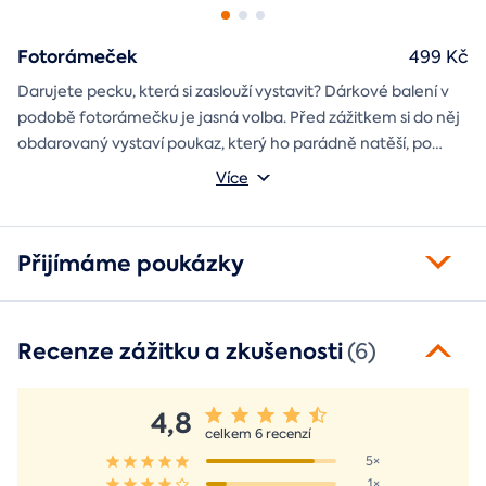
Fotorámeček
499 Kč
Darujete pecku, která si zaslouží vystavit? Dárkové balení v
podobě fotorámečku je jasná volba. Před zážitkem si do něj
obdarovaný vystaví poukaz, který ho parádně natěší, po
absolvování do rámečku poputuje fotka ze zážitku, která při
Můžete vybrat z motivů balónový, tunelový a univerzální
Více
každém prohlédnutí oživí vzpomínky.
fotorámeček.
Přijímáme poukázky
Recenze zážitku a zkušenosti
(6)
4,8
celkem 6 recenzí
5×
1×