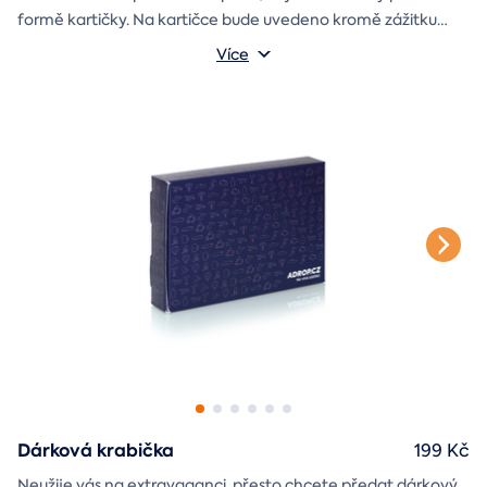
formě kartičky. Na kartičce bude uvedeno kromě zážitku
také jméno a věnování, které si v průběhu objednávky sami
Více
vyplníte.
Dárková krabička
199 Kč
Neužije vás na extravaganci, přesto chcete předat dárkový