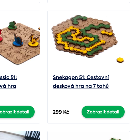
sic 51:
Snekagon 51: Cestovní
vá hra
desková hra na 7 tahů
299 Kč
obrazit detail
Zobrazit detail