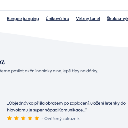
Bungee jumping
Úniková hra
Větrný tunel
Škola smy
Výběr z více než 800 zážitků
E-poukaz ihned v mailu
Možnost uplatnit na více zážitků
Platnost poukazu 12 měsíců
Kč
eme posílat akční nabídky a nejlepší tipy na dárky.
„Objednávka přišla obratem po zaplacení, uložení letenky do
hlavolamu je super nápad.Komunikace
...
“
- Ověřený zákazník