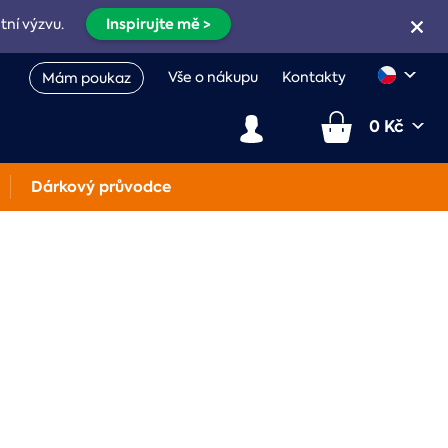
Inspirujte mě >
etní výzvu.
Vše o nákupu
Kontakty
Mám poukaz
0 Kč
Dárkový průvodce