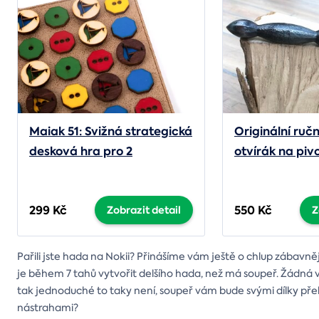
Maiak 51: Svižná strategická
Originální ruč
desková hra pro 2
otvírák na piv
299 Kč
550 Kč
Zobrazit detail
Z
Pařili jste hada na Nokii? Přinášíme vám ještě o chlup zábavn
je během 7 tahů vytvořit delšího hada, než má soupeř. Žádná ve
tak jednoduché to taky není, soupeř vám bude svými dílky přek
nástrahami?