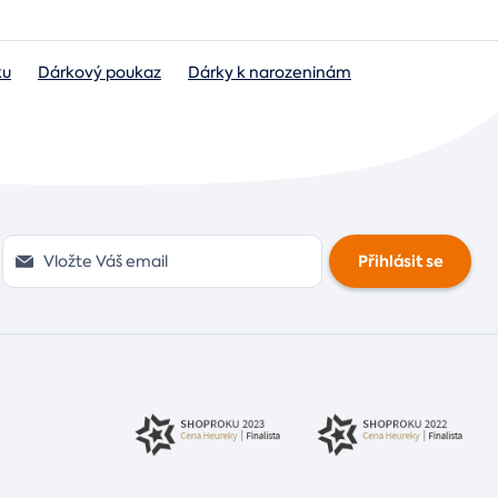
ku
Dárkový poukaz
Dárky k narozeninám
Přihlásit se