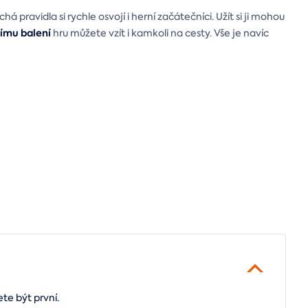
á pravidla si rychle osvojí i herní začátečníci. Užít si ji mohou
mu balení
hru můžete vzít i kamkoli na cesty. Vše je navíc
te být první.