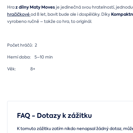
z dílny Maty Moves
Hra
je jedinečná svou hratelností, jednoduch
Kompaktní
hračičkové
od 8 let, bavit bude ale i dospěláky. Díky
vyrobeno ručně – takže co hra, to originál.
Počet hráčů: 2
Herní doba: 5–10 min
Věk: 8+
FAQ - Dotazy k zážitku
K tomuto zážitku zatím nikdo nenapsal žádný dotaz, může