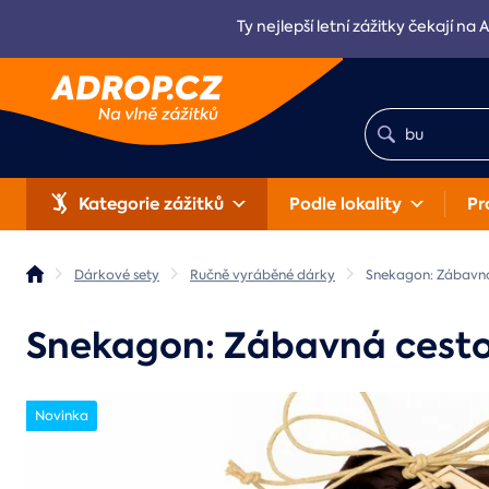
Ty nejlepší letní zážitky čekají na 
Kategorie zážitků
Podle lokality
Pr
Dárkové sety
Ručně vyráběné dárky
Snekagon: Zábavná
Snekagon: Zábavná cestov
Novinka