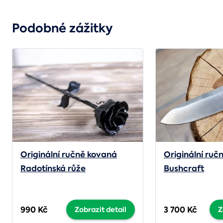
Podobné zážitky
Originální ručně kovaná
Originální ruč
Radotínská růže
Bushcraft
990 Kč
3 700 Kč
Zobrazit detail
Z