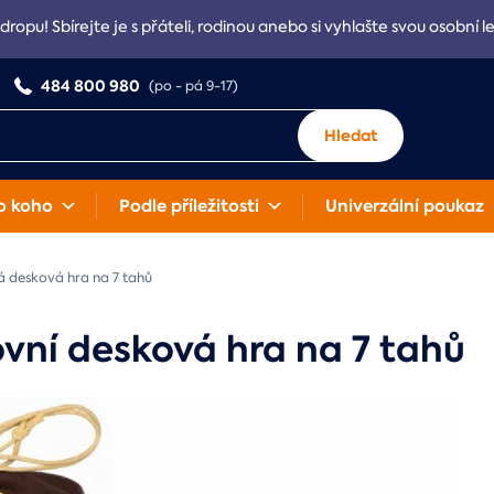
Adropu! Sbírejte je s přáteli, rodinou anebo si vyhlašte svou osobní l
484 800 980
(po - pá 9-17)
Hledat
o koho
Podle příležitosti
Univerzální poukaz
 desková hra na 7 tahů
ní desková hra na 7 tahů