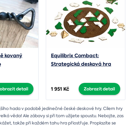
ně kovaný
Equilibrix Combact:
o
Strategická desková hra
1 951 Kč
obrazit detail
Zobrazit detail
ějšího hada v podobě jedinečné české deskové hry. Cílem hry
lká věda! Ale zábavy si při tom užijete spoustu. Nebojte, zas
ážet, takže při každém tahu hra přiostřuje. Proplazíte se