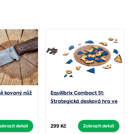
ně kovaný nůž
Equilibrix Combact 51:
Strategická desková hra ve
zmenšeném vydání
299 Kč
obrazit detail
Zobrazit detail