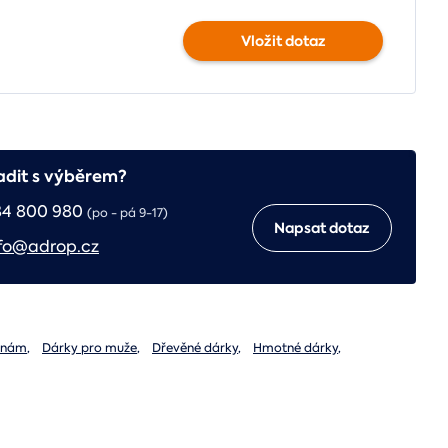
Vložit dotaz
adit s výběrem?
84 800 980
(po - pá 9-17)
Napsat dotaz
fo@adrop.cz
ninám
,
Dárky pro muže
,
Dřevěné dárky
,
Hmotné dárky
,