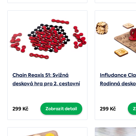
Chain Reaxis 51: Svižná
Infludance Clas
desková hra pro 2, cestovní
Rodinná desko
verze
299 Kč
299 Kč
Zobrazit detail
Z