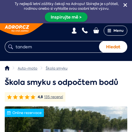
Ty nejlepší letní zážitky čekají na Adropu! Sbírejte je s přáteli,
rodinou anebo si vyhlašte svou osobní letní výzvu.
Inspirujte mě >
Menu
Hledat
Auto-moto
Škola smyku
Škola smyku s odpočtem bodů
4,8
135 recenzí
Online rezervace