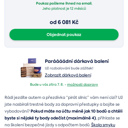
Poukaz pošleme ihned na email.
Jeho platnost je
12 měsíců
od 6 081 Kč
Objednat poukaz
Paráááádní dárková balení
Už rozbalování bude zážitek!
Zobrazit dárková balení
Bude u vás zítra 7. 8. -
možnosti dopravy
Rádi jezdíte autem a přezdívka “pirát silnic” vám není cizí? Už
jste nasbírali trestné body za dopravní přestupky a bojíte se
Pokud máte na účtu méně jak 10 bodů a chtěli
vybodování?
byste si nějaké ty body odečíst (maximálně 4)
, přihlaste se
na školení bezpečné jízdy s odpočtem bodů.
Škola smyku