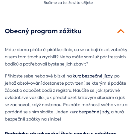
Ručíme za to,
že si to užijete
Obecný program zážitku
Máte doma piráta či pirátku silnic, co se nebojí řezat zatáčky
a sem tam trochu zrychlit? Nebo máte sami už pár trestních
bodíků a potřebovali byste se jich zbavit?
Přihlaste sebe nebo své blízké na
kurz bezpečné jízdy
, po
jehož absolvování dostanete potvrzení, se kterým si podáte
žádost o odpočet bodů z registru. Naučíte se, jak správně
ovládat své vozidlo, jak předcházet krizovým situacím a jak
se zachovat, když nastanou. Poznáte možnosti svého vozu a
parádně se s ním sladíte. Jeden
kurz bezpečné jízdy
, a hurá
bezpečně zpátky na silnice!
Podmínky absolvování školy smyku s odečtem