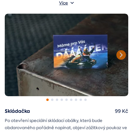
objeví až po chvilce napětí během stírání. Jedno je jisté, u nás
Více
je každý los výherní!
Skládačka
99 Kč
Po otevření speciální skládací obálky, která bude
obdarovaného pořádně napínat, objeví zážitkový poukaz ve