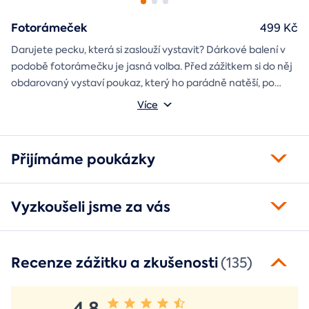
Fotorámeček
499 Kč
Darujete pecku, která si zaslouží vystavit? Dárkové balení v
podobě fotorámečku je jasná volba. Před zážitkem si do něj
obdarovaný vystaví poukaz, který ho parádně natěší, po
absolvování do rámečku poputuje fotka ze zážitku, která při
Můžete vybrat z motivů balónový, tunelový a univerzální
Více
každém prohlédnutí oživí vzpomínky.
fotorámeček.
Přijímáme poukázky
Vyzkoušeli jsme za vás
Recenze zážitku a zkušenosti
(135)
4,8