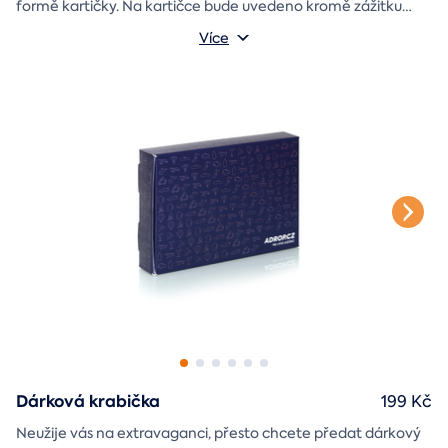
formě kartičky. Na kartičce bude uvedeno kromě zážitku
také jméno a věnování, které si v průběhu objednávky sami
Více
vyplníte.
Dárková krabička
199 Kč
Neužije vás na extravaganci, přesto chcete předat dárkový