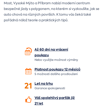
Most, Vysoké Mýto a Příbram nabízí moderní centrum
bezpečné jízdy s polygonem, na kterém si vyzkoušíte, jak se
auto chová na různých površích. K tomu vás čeká také
pořádná nálož teorie a praktických tipů.
Až 60 dní na vrácení
poukazu
Nebo využijte možnost výměny
Platnost poukazu 12 měsíců
S možností dalšího prodloužení
21
Let
na trhu
Garance spokojenosti
Váš spolehlivý parťák již
21 let