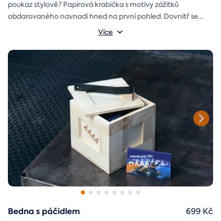
poukaz stylově? Papírová krabička s motivy zážitků
obdarovaného navnadí hned na první pohled. Dovnitř se
vejde i věnování a případně další drobnost pro radost.
Rozměry krabičky: 17x12x3 cm
Více
Bedna s páčidlem
699 Kč