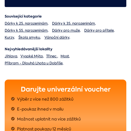
Související kategorie
Dárky k 25. narozeninám
,
Dárky k 35. narozeninám
,
Dárky k 55. narozeninám
,
Dárky pro muže
,
Dárky pro přítele
,
Kurzy
,
Škola smyku
,
Vánoční dárky
,
Nejvyhledávanější lokality
Jihlava
,
Vysoké Mýto
,
Třinec
,
Most
,
Příbram - Dlouhá Lhota u Dobříše
,
Darujte univerzální voucher
Výběr z více než 800 zážitků
E-poukaz ihned v mailu
Možnost uplatnit na více zážitků
Platnost poukazu 12 měsíců