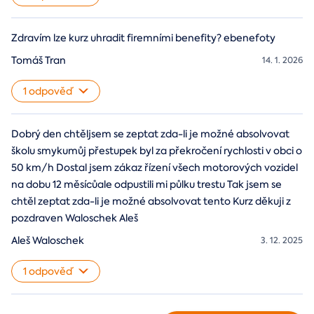
Zdravím lze kurz uhradit firemními benefity? ebenefoty
Tomáš Tran
14. 1. 2026
1 odpověď
Dobrý den chtěljsem se zeptat zda-li je možné absolvovat
školu smykumůj přestupek byl za překročení rychlosti v obci o
50 km/h Dostal jsem zákaz řízení všech motorových vozidel
na dobu 12 měsícůale odpustili mi půlku trestu Tak jsem se
chtěl zeptat zda-li je možné absolvovat tento Kurz děkuji z
pozdraven Waloschek Aleš
Aleš Waloschek
3. 12. 2025
1 odpověď