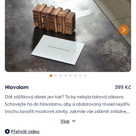
Hlavolam
399 Kč
Dát zážitkový dárek jen tak? To by nebyla taková zábava.
Schovejte ho do hlavolamu, aby si obdarovaný musel nejdřív
trochu zavařit mozkové závity. Jakmile vše zdárně zvládne,
objeví poukaz na zážitek i s vaším věnováním.
Vnější rozměry: 15,5 x 8,5 x 5 cm
Více
Váha: 243 g
Přehrát video