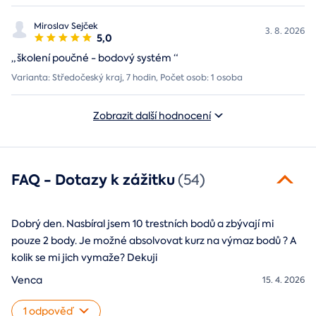
Miroslav Sejček
3. 8. 2026
5,0
„
školení poučné - bodový systém
“
Varianta: Středočeský kraj, 7 hodin, Počet osob: 1 osoba
Zobrazit další hodnocení
FAQ - Dotazy k zážitku
(54)
Dobrý den. Nasbíral jsem 10 trestních bodů a zbývají mi
pouze 2 body. Je možné absolvovat kurz na výmaz bodů ? A
kolik se mi jich vymaže? Dekuji
Venca
15. 4. 2026
1 odpověď