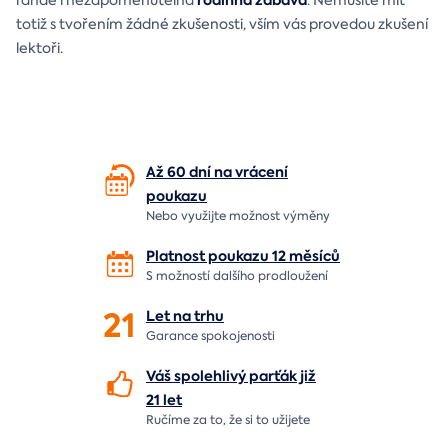
totiž s tvořením žádné zkušenosti, vším vás provedou zkušení
lektoři.
Až 60 dní na vrácení
poukazu
Nebo využijte možnost výměny
Platnost poukazu 12 měsíců
S možností dalšího prodloužení
21
Let
na trhu
Garance spokojenosti
Váš spolehlivý parťák již
21 let
Ručíme za to,
že si to užijete