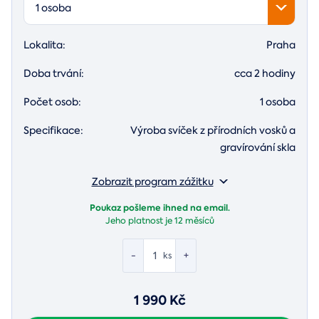
1 osoba
Lokalita:
Praha
Doba trvání:
cca 2 hodiny
Počet osob:
1 osoba
Specifikace:
Výroba svíček z přírodních vosků a
gravírování skla
Zobrazit program zážitku
Poukaz pošleme ihned na email.
Jeho platnost je
12 měsíců
-
+
ks
1 990 Kč