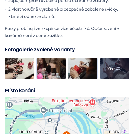
zapůjčení gravírovacího pera a ochranné zástěry,
2 vlastnoručně vyrobené a bezpečně zabalené svíčky,
které si odneste domů.
Kurzy probíhají ve skupince více účastníků. Občerstvení v
kavárně není v ceně zážitku.
Fotogalerie zvolené varianty
Vše
(20)
Místo konání