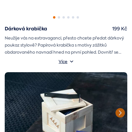
Dárková krabička
199 Kč
Neužije vás na extravaganci, přesto chcete předat dárkový
poukaz stylově? Papírová krabička s motivy zážitků
obdarovaného navnadí hned na první pohled. Dovnitř se
vejde i věnování a případně další drobnost pro radost.
Rozměry krabičky: 17x12x3 cm
Více