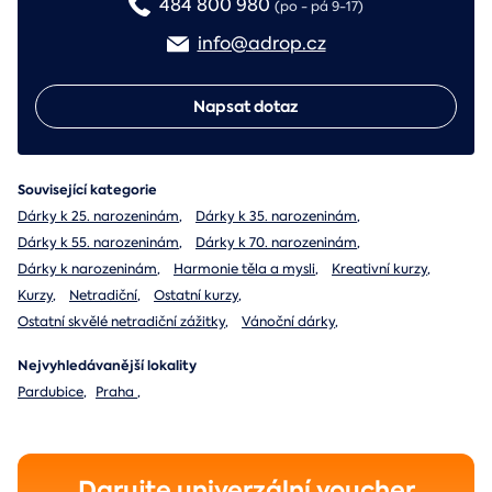
484 800 980
(po - pá 9-17)
info@adrop.cz
Napsat dotaz
Související kategorie
Dárky k 25. narozeninám
,
Dárky k 35. narozeninám
,
Dárky k 55. narozeninám
,
Dárky k 70. narozeninám
,
Dárky k narozeninám
,
Harmonie těla a mysli
,
Kreativní kurzy
,
Kurzy
,
Netradiční
,
Ostatní kurzy
,
Ostatní skvělé netradiční zážitky
,
Vánoční dárky
,
Nejvyhledávanější lokality
Pardubice
,
Praha
,
Darujte univerzální voucher