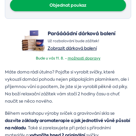
Objednat poukaz
Paráááádní dárková balení
Už rozbalování bude zážitek!
Zobrazit dárková balení
Bude u vás 11. 8. -
možnosti dopravy
Máte doma rádi útulno? Pojďte si vyrobit svíčky, které
vykouzlí domácí pohodu nejen plápolajícím plamínkem, ale i
příjemnou vůní a pocitem, že jste si je vyrobili pěkně od píky.
Na boží relaxační zážitek vám stačí 2 hodiny času a chuť
naučit se něco nového.
Během workshopu výroby svíček a gravírování skla se
dozvíte základy aromaterapie a jak jednotlivé vůně působí
na náladu
. Také si zarelaxujete při práci s přírodními
vytvoříte hned 2 originální
materiály a
svíčky.