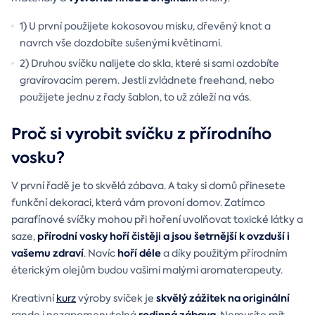
1) U první použijete kokosovou misku, dřevěný knot a
navrch vše dozdobíte sušenými květinami.
2) Druhou svíčku nalijete do skla, které si sami ozdobíte
gravírovacím perem. Jestli zvládnete freehand, nebo
použijete jednu z řady šablon, to už záleží na vás.
Proč si vyrobit svíčku z přírodního
vosku?
V první řadě je to skvělá zábava. A taky si domů přinesete
funkční dekoraci, která vám provoní domov. Zatímco
parafínové svíčky mohou při hoření uvolňovat toxické látky a
přírodní vosky hoří čistěji a jsou šetrnější k ovzduší i
saze,
vašemu zdraví
hoří déle
. Navíc
a díky použitým přírodním
éterickým olejům budou vašimi malými aromaterapeuty.
skvělý zážitek na originální
Kreativní
kurz
výroby svíček je
rodinná zábava
rande i nezapomenutelná
. Nemusíte mít