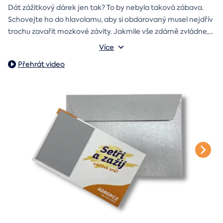
Dát zážitkový dárek jen tak? To by nebyla taková zábava.
Schovejte ho do hlavolamu, aby si obdarovaný musel nejdřív
trochu zavařit mozkové závity. Jakmile vše zdárně zvládne,
objeví poukaz na zážitek i s vaším věnováním.
Vnější rozměry: 15,5 x 8,5 x 5 cm
Více
Váha: 243 g
Přehrát video