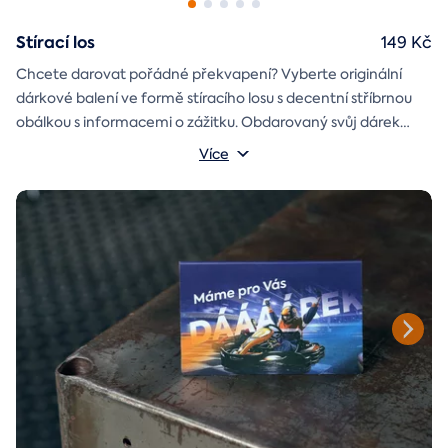
Stírací los
149 Kč
Chcete darovat pořádné překvapení? Vyberte originální
dárkové balení ve formě stíracího losu s decentní stříbrnou
obálkou s informacemi o zážitku. Obdarovaný svůj dárek
objeví až po chvilce napětí během stírání. Jedno je jisté, u nás
Více
je každý los výherní!