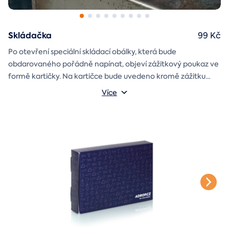
Skládačka
99 Kč
Po otevření speciální skládací obálky, která bude
obdarovaného pořádně napínat, objeví zážitkový poukaz ve
formě kartičky. Na kartičce bude uvedeno kromě zážitku
také jméno a věnování, které si v průběhu objednávky sami
Více
vyplníte.