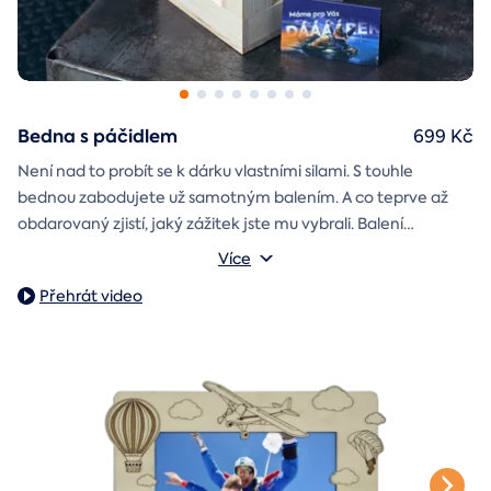
Bedna s páčidlem
699 Kč
Není nad to probít se k dárku vlastními silami. S touhle
bednou zabodujete už samotným balením. A co teprve až
obdarovaný zjistí, jaký zážitek jste mu vybrali. Balení
dárkovou skládačku
obsahuje
Můžete vybrat z motivů k narozeninám, z lásky, k vánocům
s vaším věnováním a
Více
poukazem na vámi vybraný zážitek. A pokud budete chtít,
nebo svatbě.
Přehrát video
stylové tričko
tak i
Vnější rozměry: 20×20×20 cm
na památku.