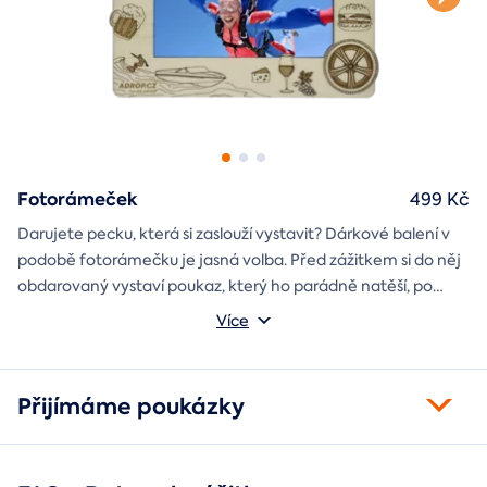
Fotorámeček
499 Kč
Darujete pecku, která si zaslouží vystavit? Dárkové balení v
podobě fotorámečku je jasná volba. Před zážitkem si do něj
obdarovaný vystaví poukaz, který ho parádně natěší, po
absolvování do rámečku poputuje fotka ze zážitku, která při
Můžete vybrat z motivů balónový, tunelový a univerzální
Více
každém prohlédnutí oživí vzpomínky.
fotorámeček.
Přijímáme poukázky