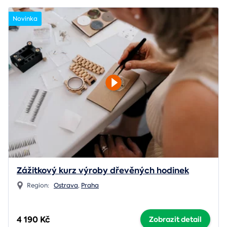
Novinka
Zážitkový kurz výroby dřevěných hodinek
Region:
Ostrava
,
Praha
4 190 Kč
Zobrazit detail