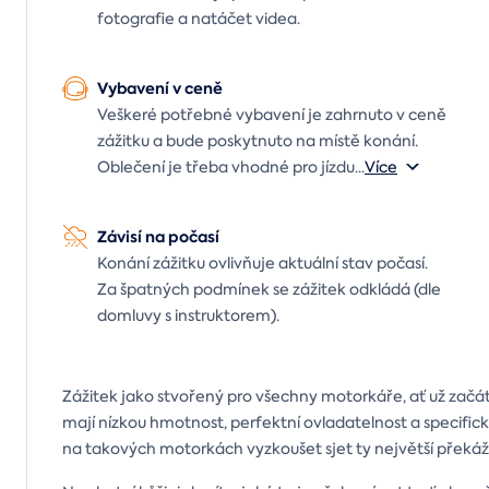
fotografie a natáčet videa.
Vybavení v ceně
Veškeré potřebné vybavení je zahrnuto v ceně
zážitku a bude poskytnuto na místě konání.
Oblečení je třeba vhodné pro jízdu
...
Více
Závisí na počasí
Konání zážitku ovlivňuje aktuální stav počasí.
Za špatných podmínek se zážitek odkládá (dle
domluvy s instruktorem).
Zážitek jako stvořený pro všechny motorkáře, ať už začáteč
mají nízkou hmotnost, perfektní ovladatelnost a specif
na takových motorkách vyzkoušet sjet ty největší překá