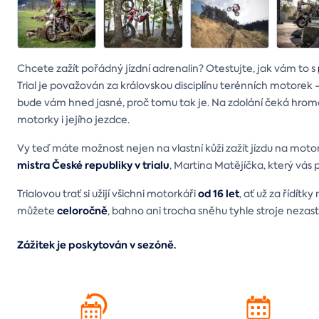
Chcete zažít pořádný jízdní adrenalin? Otestujte, jak vám to s
Trial je považován za královskou disciplínu terénních motorek 
bude vám hned jasné, proč tomu tak je. Na zdolání čeká hromad
motorky i jejího jezdce.
Vy teď máte možnost nejen na vlastní kůži zažít jízdu na motorce
mistra České republiky v trialu
, Martina Matějíčka, který vás p
od 16 let
Trialovou trať si užijí všichni motorkáři
, ať už za řídítky
celoročně
můžete
, bahno ani trocha sněhu tyhle stroje nezast
Zážitek je poskytován v sezóně.