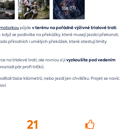
Vše
(17)
v terénu na pořádně výživné trialové trati
motorkou
půjde
.
– když se podíváte na překážky, které musejí jezdci překonat,
a přírodních i umělých překážek, které otestují limity
vyzkoušíte pod vedením
 na trialové trati, ale rovnou si ji
rozradí pár profi tríčků.
 nalítali tisíce kilometrů, nebo jezdí jen chviličku. Projet se navíc
aví.
21