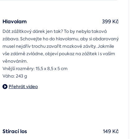
Hlavolam
399 Kč
Dát zážitkový dárek jen tak? To by nebyla taková
zábava. Schovejte ho do hlavolamu, aby si obdarovaný
musel nejdřív trochu zavařit mozkové závity. Jakmile
vše zdárně zvládne, objeví poukaz na zážitek i s vaším
věnováním.
Vnější rozměry: 15,5 x 8,5 x 5 cm
Váha: 243 g
Přehrát video
Stírací los
149 Kč