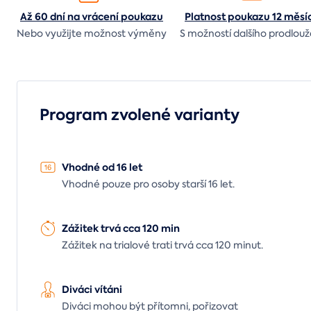
Až 60 dní na vrácení
poukazu
Platnost poukazu 12 měsí
Nebo využijte možnost výměny
S možností dalšího prodlouž
Program zvolené varianty
Vhodné od 16 let
Vhodné pouze pro osoby starší 16 let.
Zážitek trvá cca 120 min
Zážitek na trialové trati trvá cca 120 minut.
Diváci vítáni
Diváci mohou být přítomni, pořizovat