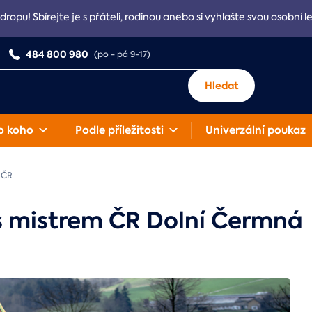
Adropu! Sbírejte je s přáteli, rodinou anebo si vyhlašte svou osobní l
484 800 980
(po - pá 9-17)
Hledat
o koho
Podle příležitosti
Univerzální poukaz
m ČR
 s mistrem ČR Dolní Čermná