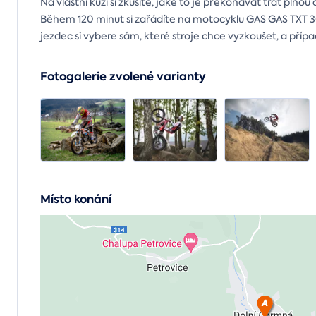
Na vlastní kůži si zkusíte, jaké to je překonávat trať pln
Během 120 minut si zařádíte na motocyklu GAS GAS TXT 
jezdec si vybere sám, které stroje chce vyzkoušet, a příp
Fotogalerie zvolené varianty
Místo konání