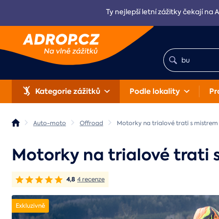
Ty nejlepší letní zážitky čekají na 
Kategorie zážitků
Podle lokality
Pr
Auto-moto
Offroad
Motorky na trialové trati s mistre
Motorky na trialové trati
4,8
4 recenze
Exkluzivně