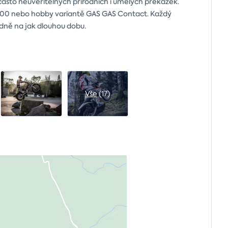
ou často neuvěřitelných přírodních i umělých překážek.
300 nebo hobby variantě GAS GAS Contact. Každý
adně na jak dlouhou dobu.
Vše
(17)