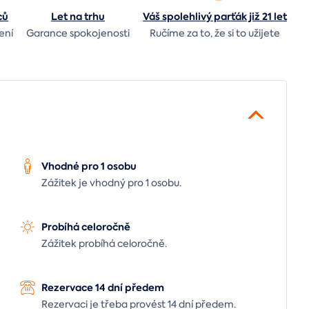
ců
Let
na trhu
Váš spolehlivý parťák již 21 let
ení
Garance spokojenosti
Ručíme za to,
že si to užijete
Vhodné pro 1 osobu
Zážitek je vhodný pro 1 osobu.
Probíhá celoročně
Zážitek probíhá celoročně.
Rezervace 14 dní předem
Rezervaci je třeba provést 14 dní předem.