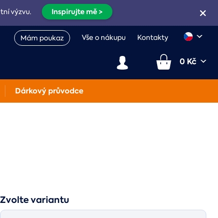
Inspirujte mě >
etní výzvu.
Vše o nákupu
Kontakty
Mám poukaz
0 Kč
Dárkový průvodce
Zvolte variantu