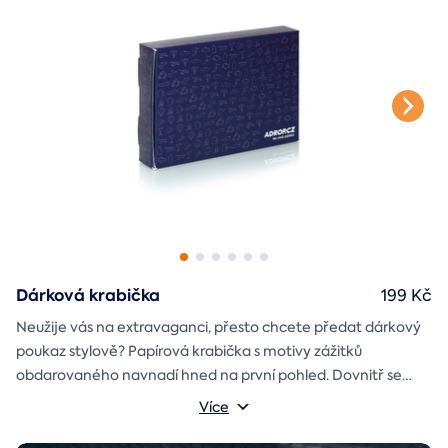
Dárková krabička
199 Kč
Neužije vás na extravaganci, přesto chcete předat dárkový
poukaz stylově? Papírová krabička s motivy zážitků
obdarovaného navnadí hned na první pohled. Dovnitř se
vejde i věnování a případně další drobnost pro radost.
Rozměry krabičky: 17x12x3 cm
Více