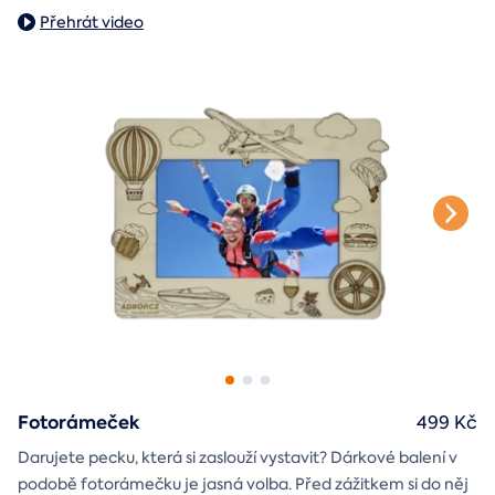
poukazem na vámi vybraný zážitek. A pokud budete chtít,
nebo svatbě.
Přehrát video
stylové tričko
tak i
Vnější rozměry: 20×20×20 cm
na památku.
Fotorámeček
499 Kč
Darujete pecku, která si zaslouží vystavit? Dárkové balení v
podobě fotorámečku je jasná volba. Před zážitkem si do něj