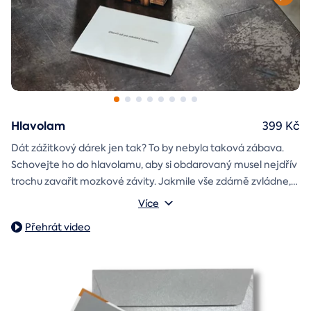
Hlavolam
399 Kč
Dát zážitkový dárek jen tak? To by nebyla taková zábava.
Schovejte ho do hlavolamu, aby si obdarovaný musel nejdřív
trochu zavařit mozkové závity. Jakmile vše zdárně zvládne,
objeví poukaz na zážitek i s vaším věnováním.
Vnější rozměry: 15,5 x 8,5 x 5 cm
Více
Váha: 243 g
Přehrát video