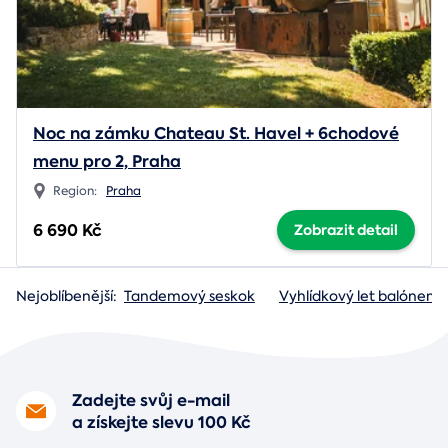
Noc na zámku Chateau St. Havel + 6chodové
menu pro 2, Praha
Region:
Praha
6 690 Kč
Zobrazit detail
Nejoblíbenější:
Tandemový seskok
Vyhlídkový let balónem
Zadejte svůj e-mail
a získejte slevu 100 Kč