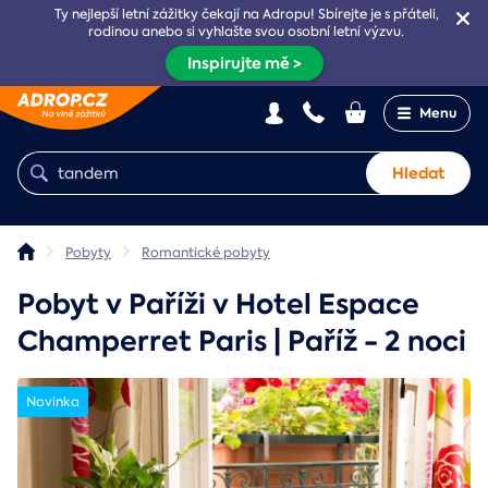
Ty nejlepší letní zážitky čekají na Adropu! Sbírejte je s přáteli,
rodinou anebo si vyhlašte svou osobní letní výzvu.
Inspirujte mě >
Menu
Hledat
Pobyty
Romantické pobyty
Pobyt v Paříži v Hotel Espace
Champerret Paris | Paříž - 2 noci
Novinka