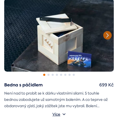
Bedna s páčidlem
699 Kč
Není nad to probít se k dárku vlastními silami. S touhle
bednou zabodujete už samotným balením. A co teprve až
obdarovaný zjistí, jaký zážitek jste mu vybrali. Balení
dárkovou skládačku
obsahuje
Můžete vybrat z motivů k narozeninám, z lásky, k vánocům
s vaším věnováním a
Více