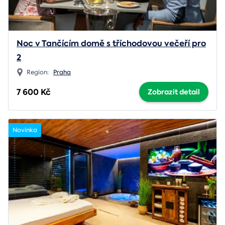
Noc v Tančícím domě s tříchodovou večeří pro
2
Region:
Praha
7 600 Kč
Zobrazit detail
Novinka