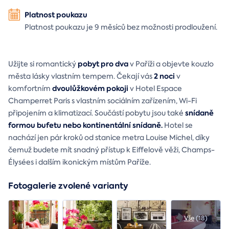
Platnost poukazu
Platnost poukazu je 9 měsíců bez možnosti prodloužení.
pobyt pro dva
Užijte si romantický
v Paříži a objevte kouzlo
2 noci
města lásky vlastním tempem. Čekají vás
v
dvoulůžkovém pokoji
komfortním
v Hotel Espace
Champerret Paris s vlastním sociálním zařízením, Wi-Fi
snídaně
připojením a klimatizací. Součástí pobytu jsou také
formou bufetu nebo kontinentální snídaně.
Hotel se
nachází jen pár kroků od stanice metra Louise Michel, díky
čemuž budete mít snadný přístup k Eiffelově věži, Champs-
Élysées i dalším ikonickým místům Paříže.
Fotogalerie zvolené varianty
Vše
(18)