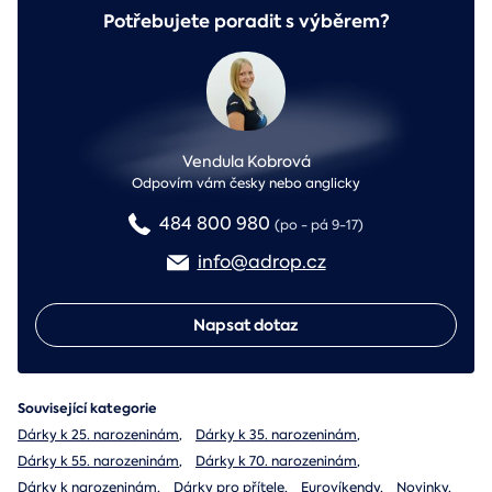
Potřebujete poradit s výběrem?
Vendula Kobrová
Odpovím vám česky nebo anglicky
484 800 980
(po - pá 9-17)
info@adrop.cz
Napsat dotaz
Související kategorie
Dárky k 25. narozeninám
,
Dárky k 35. narozeninám
,
Dárky k 55. narozeninám
,
Dárky k 70. narozeninám
,
Dárky k narozeninám
,
Dárky pro přítele
,
Eurovíkendy
,
Novinky
,