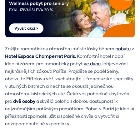
Wellness pobyt pro seniory
EXKLUZIVNÍ SLEVA 20 %
Využít akci >
Zažijte romantickou atmosféru města lásky během
pobytu
v
Hotel Espace Champerret Paris.
Komfortní hotel nabízí
ideální zázemí pro romantický pobyt
ve dvou
i objevování
nejkrásnějších zákoutí Paříže. Projděte se podél Seiny,
obdivujte Eiffelovu věž, vychutnejte si francouzské speciality
v útulných bistrech a nechte se okouzlit jedinečnou
atmosférou historických ulic. Čeká vás pohodlné ubytování
dvě osoby
pro
a skvělá poloha s dobrou dostupností k
nejznámějším pařížským památkám. Pobyt v Paříži je ideální
příležitostí zpomalit, užít si společné chvíle a vytvořit si
nezapomenutelné vzpomínky.