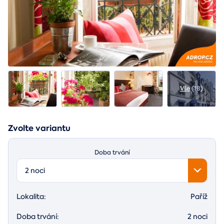
Vše
(18)
Zvolte variantu
Doba trvání
2 noci
Lokalita:
Paříž
Doba trvání:
2 noci