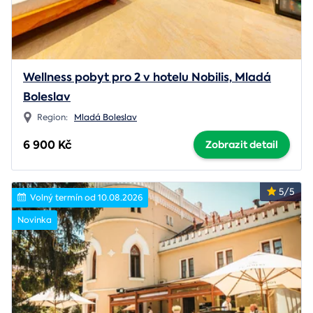
Wellness pobyt pro 2 v hotelu Nobilis, Mladá
Boleslav
Region:
Mladá Boleslav
6 900 Kč
Zobrazit detail
5/5
Volný termín od 10.08.2026
Novinka