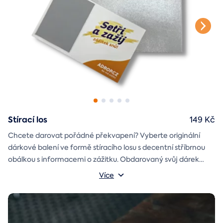
Stírací los
149 Kč
Chcete darovat pořádné překvapení? Vyberte originální
dárkové balení ve formě stíracího losu s decentní stříbrnou
obálkou s informacemi o zážitku. Obdarovaný svůj dárek
objeví až po chvilce napětí během stírání. Jedno je jisté, u nás
Více
je každý los výherní!