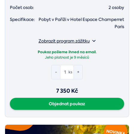
Počet osob:
2 osoby
Specifikace:
Pobyt v Paříži v Hotel Espace Champerret
Paris
Zobrazit program zážitku
Poukaz pošleme ihned na email.
Jeho platnost je
9 měsíců
-
+
ks
7 350 Kč
Objednat poukaz