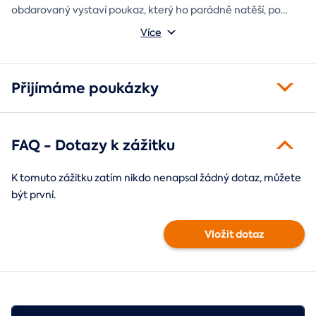
obdarovaný vystaví poukaz, který ho parádně natěší, po
absolvování do rámečku poputuje fotka ze zážitku, která při
Můžete vybrat z motivů balónový, tunelový a univerzální
Více
každém prohlédnutí oživí vzpomínky.
fotorámeček.
Přijímáme poukázky
FAQ - Dotazy k zážitku
K tomuto zážitku zatím nikdo nenapsal žádný dotaz, můžete
být první.
Vložit dotaz