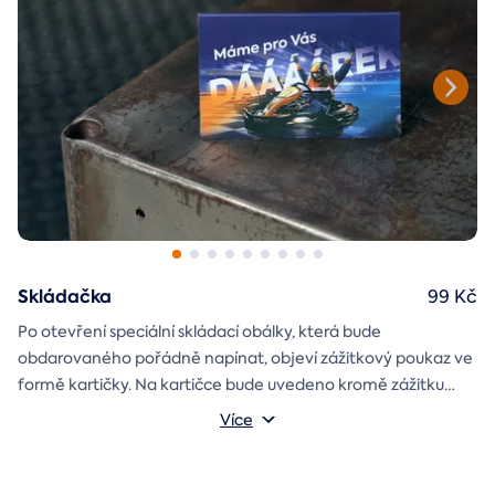
Skládačka
99 Kč
Po otevření speciální skládací obálky, která bude
obdarovaného pořádně napínat, objeví zážitkový poukaz ve
formě kartičky. Na kartičce bude uvedeno kromě zážitku
také jméno a věnování, které si v průběhu objednávky sami
Více
vyplníte.