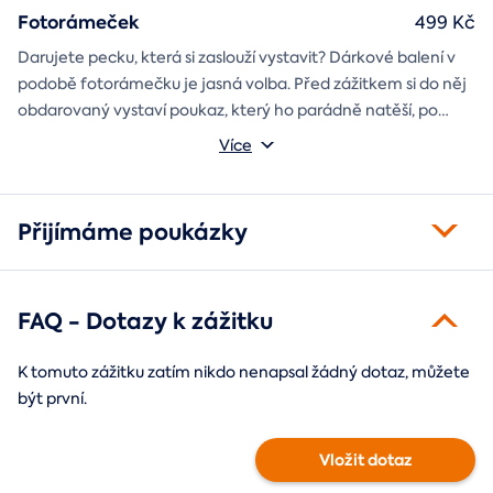
Fotorámeček
499 Kč
Darujete pecku, která si zaslouží vystavit? Dárkové balení v
podobě fotorámečku je jasná volba. Před zážitkem si do něj
obdarovaný vystaví poukaz, který ho parádně natěší, po
absolvování do rámečku poputuje fotka ze zážitku, která při
Můžete vybrat z motivů balónový, tunelový a univerzální
Více
každém prohlédnutí oživí vzpomínky.
fotorámeček.
Přijímáme poukázky
FAQ - Dotazy k zážitku
K tomuto zážitku zatím nikdo nenapsal žádný dotaz, můžete
být první.
Vložit dotaz