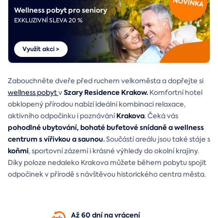
Wellness pobyt pro seniory
EXKLUZIVNÍ SLEVA 20 %
Využít akci >
Zabouchněte dveře před ruchem velkoměsta a dopřejte si
Szary Residence Krakow.
wellness pobyt
v
Komfortní hotel
obklopený přírodou nabízí ideální kombinaci relaxace,
Krakova
aktivního odpočinku i poznávání
. Čeká vás
pohodlné ubytování, bohaté bufetové snídaně a wellness
centrum s vířivkou a saunou.
Součástí areálu jsou také stáje s
koňmi
, sportovní zázemí i krásné výhledy do okolní krajiny.
Díky poloze nedaleko Krakova můžete během pobytu spojit
odpočinek v přírodě s návštěvou historického centra města.
Až 60 dní na vrácení