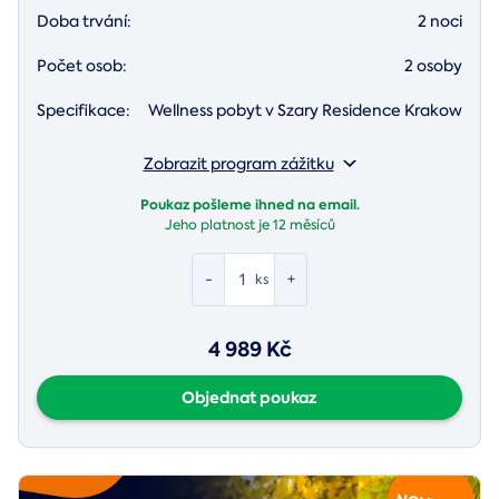
Doba trvání:
2 noci
Počet osob:
2 osoby
Specifikace:
Wellness pobyt v Szary Residence Krakow
Zobrazit program zážitku
Poukaz pošleme ihned na email.
Jeho platnost je
12 měsíců
-
+
ks
4 989 Kč
Objednat poukaz