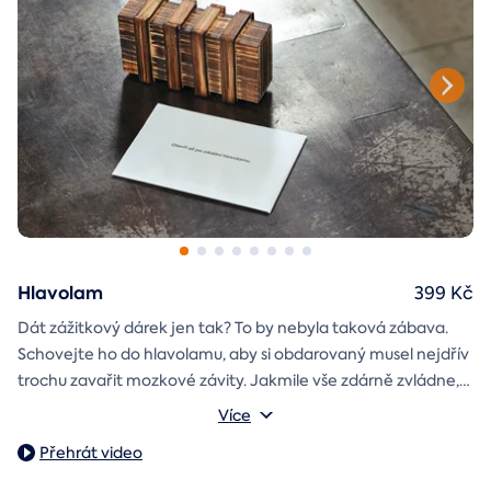
Hlavolam
399 Kč
Dát zážitkový dárek jen tak? To by nebyla taková zábava.
Schovejte ho do hlavolamu, aby si obdarovaný musel nejdřív
trochu zavařit mozkové závity. Jakmile vše zdárně zvládne,
objeví poukaz na zážitek i s vaším věnováním.
Vnější rozměry: 15,5 x 8,5 x 5 cm
Více
Váha: 243 g
Přehrát video