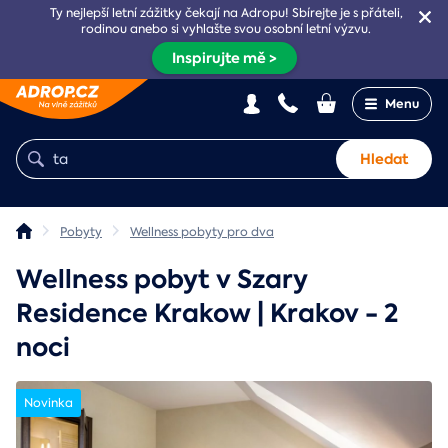
Ty nejlepší letní zážitky čekají na Adropu! Sbírejte je s přáteli,
rodinou anebo si vyhlašte svou osobní letní výzvu.
Inspirujte mě >
Menu
Hledat
Pobyty
Wellness pobyty pro dva
Wellness pobyt v Szary
Residence Krakow | Krakov - 2
noci
Novinka