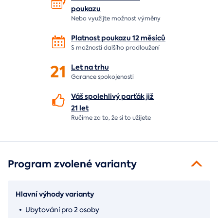
poukazu
Nebo využijte možnost výměny
Platnost poukazu 12 měsíců
S možností dalšího prodloužení
21
Let
na trhu
Garance spokojenosti
Váš spolehlivý parťák již
21 let
Ručíme za to,
že si to užijete
Program zvolené varianty
Hlavní výhody varianty
Ubytování pro 2 osoby