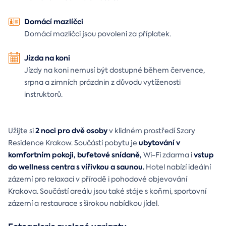
Domácí mazlíčci
Domácí mazlíčci jsou povoleni za příplatek.
Jízda na koni
Jízdy na koni nemusí být dostupné během července,
srpna a zimních prázdnin z důvodu vytíženosti
instruktorů.
2 noci pro dvě osoby
Užijte si
v klidném prostředí Szary
ubytování v
Residence Krakow. Součástí pobytu je
komfortním pokoji, bufetové snídaně,
vstup
Wi-Fi zdarma i
do wellness centra s vířivkou a saunou.
Hotel nabízí ideální
zázemí pro relaxaci v přírodě i pohodové objevování
Krakova. Součástí areálu jsou také stáje s koňmi, sportovní
zázemí a restaurace s širokou nabídkou jídel.