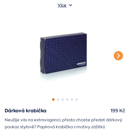
také jméno a věnování, které si v průběhu objednávky sami
Více
vyplníte.
Dárková krabička
199 Kč
Neužije vás na extravaganci, přesto chcete předat dárkový
poukaz stylově? Papírová krabička s motivy zážitků