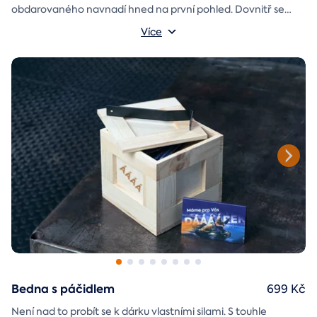
obdarovaného navnadí hned na první pohled. Dovnitř se
vejde i věnování a případně další drobnost pro radost.
Rozměry krabičky: 17x12x3 cm
Více
Bedna s páčidlem
699 Kč
Není nad to probít se k dárku vlastními silami. S touhle