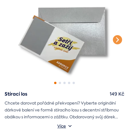
Stírací los
149 Kč
Chcete darovat pořádné překvapení? Vyberte originální
dárkové balení ve formě stíracího losu s decentní stříbrnou
obálkou s informacemi o zážitku. Obdarovaný svůj dárek
objeví až po chvilce napětí během stírání. Jedno je jisté, u nás
Více