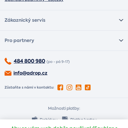
Zákaznický servis
Pro partnery
484 800 980
(po - pá 9-17)
info@adrop.cz
Zůstaňte s námi v kontaktu:
Možnosti platby:
Dobírkou
Platba kartou