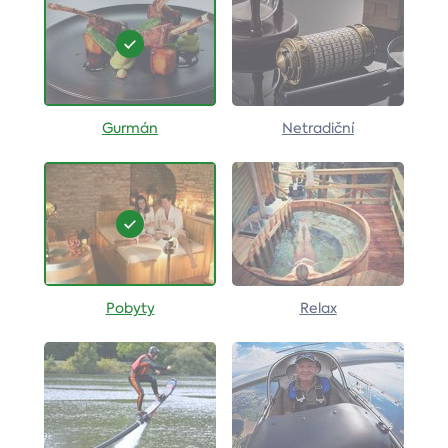
Gurmán
Netradiční
Pobyty
Relax