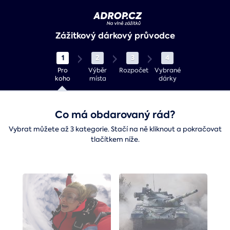
Zážitkový dárkový průvodce
1
2
3
4
Pro
Výběr
Rozpočet
Vybrané
koho
místa
dárky
Co má obdarovaný rád?
Vybrat můžete až 3 kategorie. Stačí na ně kliknout a pokračovat
tlačítkem níže.