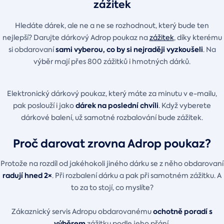
zážitek
Hledáte dárek, ale ne a ne se rozhodnout, který bude ten
nejlepší? Darujte dárkový Adrop poukaz na
zážitek
, díky kterému
sami vyberou, co by si nejraději vyzkoušeli
si obdarovaní
. Na
výběr mají přes 800 zážitků i hmotných dárků.
Elektronický dárkový poukaz, který máte za minutu v e-mailu,
dárek na poslední chvíli
pak poslouží i jako
. Když vyberete
dárkové balení, už samotné rozbalování bude zážitek.
Proč darovat zrovna Adrop poukaz?
Protože na rozdíl od jakéhokoli jiného dárku se z něho obdarovaní
radují hned 2×
. Při rozbalení dárku a pak při samotném zážitku. A
to za to stojí, co myslíte?
ochotně poradí s
Zákaznický servis Adropu obdarovanému
výběrem
zážitku podle jeho přání.