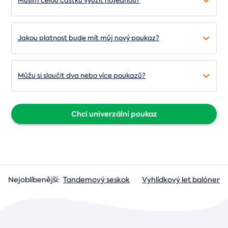
Musím celou částku využít najednou?
Jakou platnost bude mít můj nový poukaz?
Můžu si sloučit dva nebo více poukazů?
Chci univerzální poukaz
Nejoblíbenější:
Tandemový seskok
Vyhlídkový let balónem