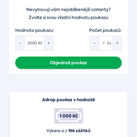
Nevyhovují vám nejoblíbenější varianty?
Zvolte si svou vlastní hodnotu poukazu
Hodnota poukazu:
Počet poukazů:
-
+
-
+
Kč
ks
Objednat poukaz
Adrop poukaz v hodnotě
1 000 Kč
196 zážitků
Vybere si z