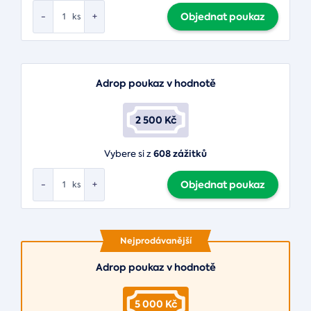
Objednat poukaz
-
+
ks
Adrop poukaz v hodnotě
2 500 Kč
608 zážitků
Vybere si z
Objednat poukaz
-
+
ks
Nejprodávanější
Adrop poukaz v hodnotě
5 000 Kč