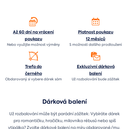
Až 60 dní na vrácení
Platnost poukazu
poukazu
12 měsíců
Nebo využijte možnost výměny
S možností dalšího prodloužení
Trefa do
Exkluzivní dárková
černého
balení
Obdarovaný si vybere dárek sám
Už rozbalování bude
zážitek
Dárková balení
Už rozbalování může být parádní zážitek: Vybíráte dárek
pro romantičku, hračičku, milovníka rébusů nebo spíš
vtipálka? Zvolte dárkové balení na míru obdarované/mu.