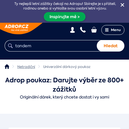
Ty nejlepší letní zážitky čekají na Adropu! Sbírejte je s přáteli,
rodinou anebo si vyhlašte svou osobní letní výzvu.
Inspirujte mě >
Menu
Hledat
Netradiční
Univerzální dárkový poukaz
Adrop poukaz: Darujte výběr ze 800+
zážitků
Originální dárek, který chcete dostat i vy sami