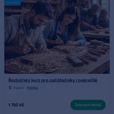
Novinka
Řezbářský kurz pro začátečníky i pokročilé
Region:
Polička
1 750 Kč
Zobrazit detail