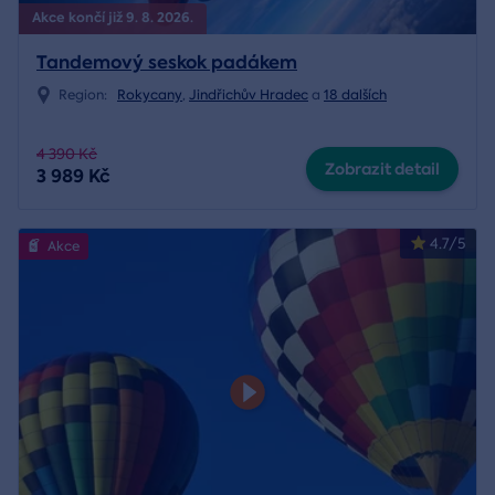
Akce končí již 9. 8. 2026.
Tandemový seskok padákem
Region:
Rokycany
,
Jindřichův Hradec
a
18 dalších
4 390 Kč
Zobrazit detail
3 989 Kč
4.7/5
Akce