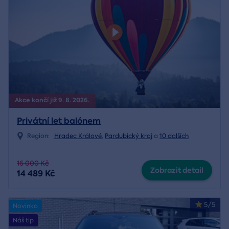
Akce končí již 9. 8. 2026.
Privátní let balónem
Region:
Hradec Králové
,
Pardubický kraj
a
10 dalších
16 000 Kč
Zobrazit detail
14 489 Kč
5/5
Novinka
Náš tip