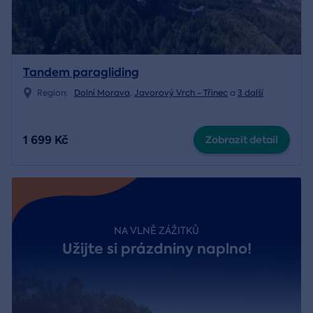
Tandem paragliding
Region:
Dolní Morava
,
Javorový Vrch - Třinec
a
3 další
1 699 Kč
Zobrazit detail
NA VLNĚ ZÁŽITKŮ
Užijte si prázdniny naplno!