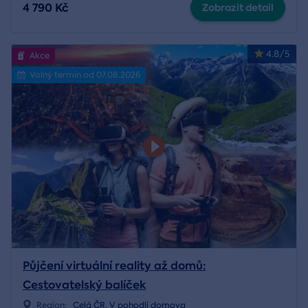
4 790 Kč
Zobrazit detail
4.8/5
Akce
Volný termín od 07.08.2026
Půjčení virtuální reality až domů:
Cestovatelský balíček
Region:
Celá ČR
,
V pohodlí domova