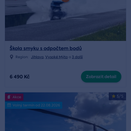
Škola smyku s odpočtem bodů
Region:
Jihlava
,
Vysoké Mýto
a
3 další
6 490 Kč
Zobrazit detail
5/5
Akce
Volný termín od 22.08.2026