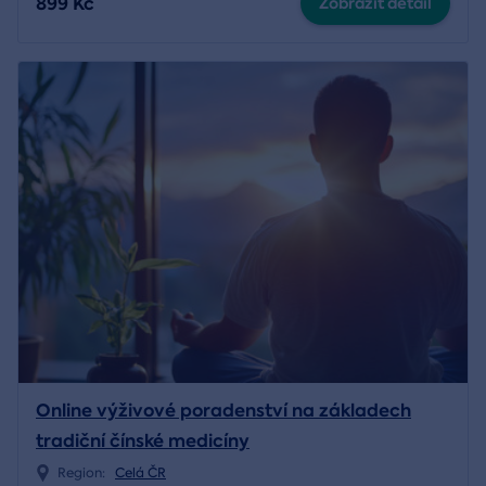
899 Kč
Zobrazit detail
Online výživové poradenství na základech
tradiční čínské medicíny
Region:
Celá ČR