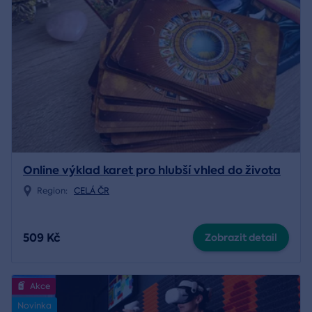
Online výklad karet pro hlubší vhled do života
Region:
CELÁ ČR
509 Kč
Zobrazit detail
Akce
Novinka