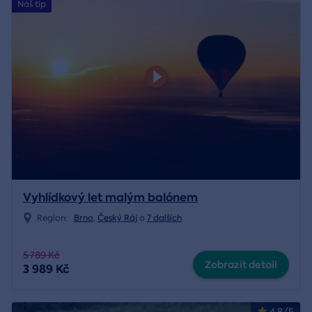
Náš tip
Vyhlídkový let malým balónem
Region:
Brno
,
Český Ráj
a
7 dalších
5 789 Kč
Zobrazit detail
3 989 Kč
4.8/5