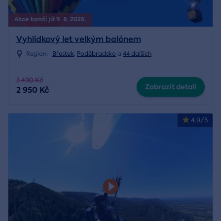
Akce končí již 9. 8. 2026.
Vyhlídkový let velkým balónem
Region:
Břestek
,
Poděbradsko
a
44 dalších
3 490 Kč
Zobrazit detail
2 950 Kč
4.9/5