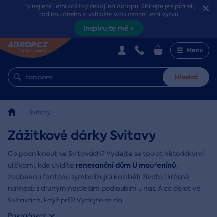
Ty nejlepší letní zážitky čekají na Adropu! Sbírejte je s přáteli,
rodinou anebo si vyhlašte svou osobní letní výzvu.
Inspirujte mě >
Menu
Hledat
Svitavy
Zážitkové dárky Svitavy
Co podniknout ve Svitavách? Vydejte se toulat historickými
renesanční dům U mouřenínů
uličkami, kde uvidíte
,
zdobenou fontánu symbolizující koloběh života i krásné
náměstí s druhým nejdelším podloubím u nás. A co dělat ve
Svitavách, když prší? Vydejte se do
...
Pokračovat