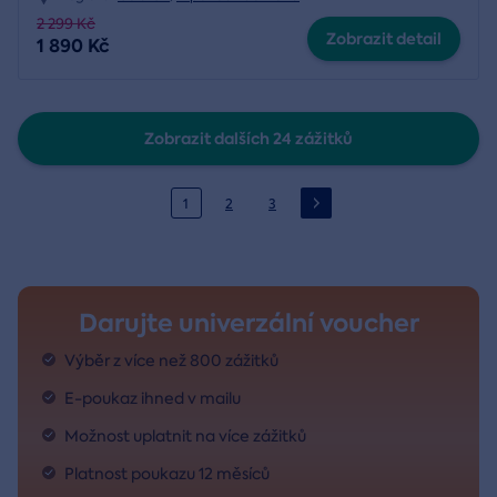
2 299 Kč
Zobrazit detail
1 890 Kč
Zobrazit dalších 24 zážitků
1
2
3
Darujte univerzální voucher
Výběr z více než 800 zážitků
E-poukaz ihned v mailu
Možnost uplatnit na více zážitků
Platnost poukazu 12 měsíců