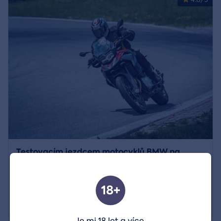
Testovacím jezdcem motocyklů BMW na
okruhu
Region:
Vysoké Mýto
18+
8 899 Kč
Zobrazit detail
Je mi 18 let a více.