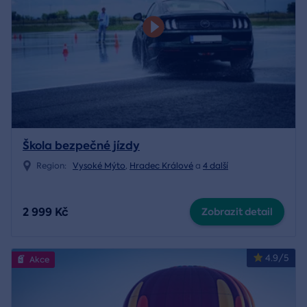
Škola bezpečné jízdy
Region:
Vysoké Mýto
,
Hradec Králové
a
4 další
2 999 Kč
Zobrazit detail
4.9/5
Akce