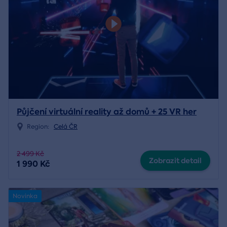
Půjčení virtuální reality až domů + 25 VR her
Region:
Celá ČR
2 499 Kč
Zobrazit detail
1 990 Kč
Novinka