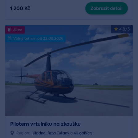
1 200 Kč
Zobrazit detail
4.8/5
Akce
Volný termín od 22.08.2026
Pilotem vrtulníku na zkoušku
Region:
Kladno
,
Brno Tuřany
a
40 dalších