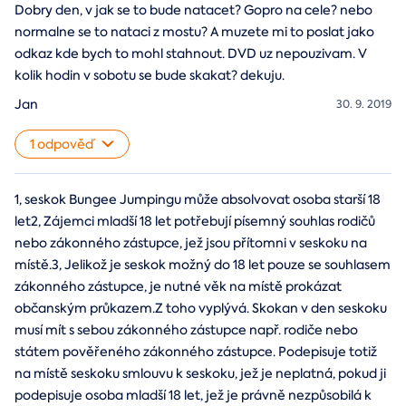
Dobry den, v jak se to bude natacet? Gopro na cele? nebo
normalne se to nataci z mostu? A muzete mi to poslat jako
odkaz kde bych to mohl stahnout. DVD uz nepouzivam. V
kolik hodin v sobotu se bude skakat? dekuju.
Jan
30. 9. 2019
1 odpověď
1, seskok Bungee Jumpingu může absolvovat osoba starší 18
let2, Zájemci mladší 18 let potřebují písemný souhlas rodičů
nebo zákonného zástupce, jež jsou přítomni v seskoku na
místě.3, Jelikož je seskok možný do 18 let pouze se souhlasem
zákonného zástupce, je nutné věk na místě prokázat
občanským průkazem.Z toho vyplývá. Skokan v den seskoku
musí mít s sebou zákonného zástupce např. rodiče nebo
státem pověřeného zákonného zástupce. Podepisuje totiž
na místě seskoku smlouvu k seskoku, jež je neplatná, pokud ji
podepisuje osoba mladší 18 let, jež je právně nezpůsobilá k