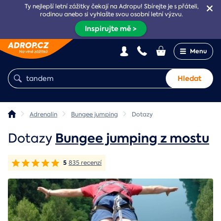
Ty nejlepší letní zážitky čekají na Adropu! Sbírejte je s přáteli,
rodinou anebo si vyhlašte svou osobní letní výzvu.
Inspirujte mě >
Menu
Hledat
Adrenalin
Bungee jumping
Dotazy
Dotazy
Bungee jumping z mostu
5
835 recenzí