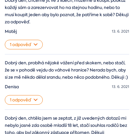
Dobrý den, chceme jít ve 3 lidech, můžeme si koupit poukaz
každý sám a zarezervovat ho na stejnou hodinu, nebo to
musí koupit jeden aby bylo poznat, že patříme k sobě? Děkuji
za odpověď.
Matěj
13. 6. 2021
1 odpověď
Dobrý den, probíhá nějaké vážení před skokem, nebo stačí,
že se v pohodě vejdu do váhové hranice? Nerada bych, aby
si ze mě někdo dělal srandu, nebo něco podobného. Děkuji :)
Denisa
13. 6. 2021
1 odpověď
Dobrý den, chtěla jsem se zeptat, z již uvedených dotazů mi
nebylo jasné zda osobě mladší 18 let, stačí souhlas rodičů bez
toho, aby byl zákonný zástupce přítomen. Děkuji