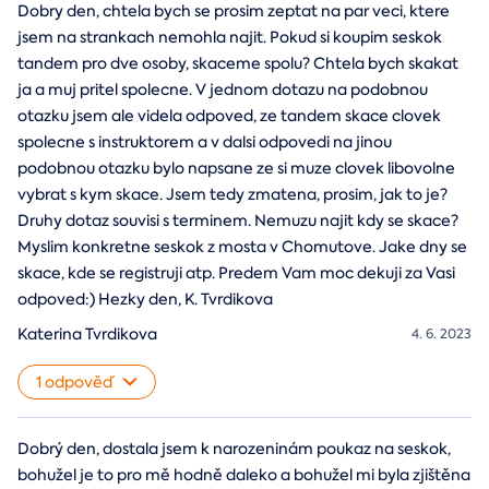
Dobry den, chtela bych se prosim zeptat na par veci, ktere
jsem na strankach nemohla najit. Pokud si koupim seskok
tandem pro dve osoby, skaceme spolu? Chtela bych skakat
ja a muj pritel spolecne. V jednom dotazu na podobnou
otazku jsem ale videla odpoved, ze tandem skace clovek
spolecne s instruktorem a v dalsi odpovedi na jinou
podobnou otazku bylo napsane ze si muze clovek libovolne
vybrat s kym skace. Jsem tedy zmatena, prosim, jak to je?
Druhy dotaz souvisi s terminem. Nemuzu najit kdy se skace?
Myslim konkretne seskok z mosta v Chomutove. Jake dny se
skace, kde se registruji atp. Predem Vam moc dekuji za Vasi
odpoved:) Hezky den, K. Tvrdikova
Katerina Tvrdikova
4. 6. 2023
1 odpověď
Dobrý den, dostala jsem k narozeninám poukaz na seskok,
bohužel je to pro mě hodně daleko a bohužel mi byla zjištěna