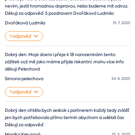
nevím, jestli hromadnou dopravou, nebo budeme mít odvoz.
Děkuji za odpověď. S pozdravem Dvořáková Ludmila
Dvořáková Ludmila
15. 7. 2025
1 odpověď
Dobrý den. Moje dcera i přeje k 18 narozeninám tento
zážitek což mě jako máme přijde riskantní .mohu více info
děkuji Pelechová
Simona pelechova
24. 6. 2025
1 odpověď
Dobrý den chtěla bych seskok s partnerem každý tedy zvlášť
jen bych potřebovala přímo termín abychom si udělali čas
Děkuji za odpověď
Monika Kreuzová
25. 5. 2025