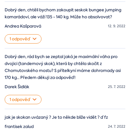
Dobrý den, chtěli bychom zakoupit seskok bungee jumping
kamarádovi, ale váží 135 - 140 kg. Může ho absolvovat?
Andrea Kašparová
12. 9. 2022
1 odpověď
Dobrý den, rád bych se zeptal jaká je maximální váha pro
dvojici (tandemový skok), která by chtěla skočit z
Chomutovského mostu? S přítelkyní máme dohromady asi
170 kg... Předem děkuji za odpověď!
Darek Šidlák
25. 7. 2022
1 odpověď
jak je skokan uvázaný ? Je to někde blíže vidět ? ď fz
frantisek zalud
24. 7. 2022