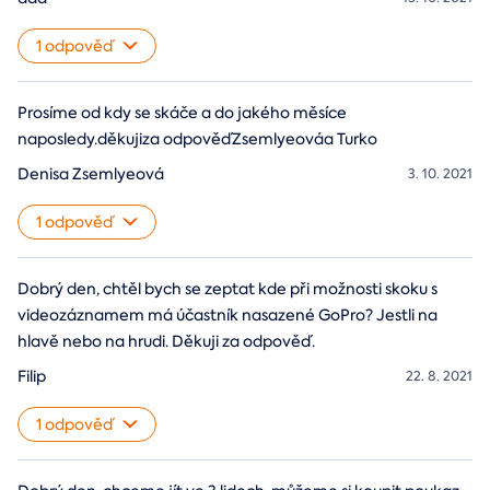
1 odpověď
Prosíme od kdy se skáče a do jakého měsíce
naposledy.děkujiza odpověďZsemlyeováa Turko
Denisa Zsemlyeová
3. 10. 2021
1 odpověď
Dobrý den, chtěl bych se zeptat kde při možnosti skoku s
videozáznamem má účastník nasazené GoPro? Jestli na
hlavě nebo na hrudi. Děkuji za odpověď.
Filip
22. 8. 2021
1 odpověď