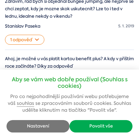
Zdravim, rad bych si objednal bungee jumping, ale nejprve se
chci zeptat, kdy je mozne skok uskutecnit? Lze to i ted v
lednu, idealne nekdy o vikendu?
Stanislav Paseka
5. 1. 2019
1 odpověď
Ahoj, je možné u vás platit kartou benefit plus? A kdy v příštím
roce začínáte? Díky za odpověď
Aleš Hlinčík
29. 12. 2018
Aby se vám web dobře používal (Souhlas s
cookies)
1 odpověď
Pro co nejpohodlnější používání webu potřebujeme
váš
souhlas
se zpracováním souborů cookies. Souhlas
Dobrý den,chtěla jsem se jen zeptat jestli seskok v tandemu
udělíte kliknutím na tlačítko "Povolit vše".
znamená,že skočím já s manželem? Nebo je to seskok s
instruktorem?Děkuji za odpověď a přeji pěkný den.
Nastavení
Povolit vše
Radka
21. 10. 2018