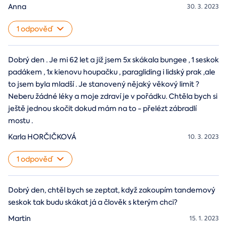
Anna
30. 3. 2023
1 odpověď
Dobrý den . Je mi 62 let a již jsem 5x skákala bungee , 1 seskok
padákem , 1x kienovu houpačku , paragliding i lidský prak ,ale
to jsem byla mladší . Je stanovený nějaký věkový limit ?
Neberu žádné léky a moje zdraví je v pořádku. Chtěla bych si
ještě jednou skočit dokud mám na to - přelézt zábradlí
mostu .
Karla HORČIČKOVÁ
10. 3. 2023
1 odpověď
Dobrý den, chtěl bych se zeptat, když zakoupím tandemový
seskok tak budu skákat já a člověk s kterým chci?
Martin
15. 1. 2023