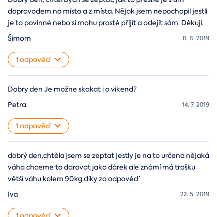
doprovodem na místo a z místa. Nějak jsem nepochopil jestli
je to povinné nebo si mohu prostě přijít a odejít sám. Děkuji.
Šimom
8. 8. 2019
1 odpověď
Dobry den Je možne skakat i o vikend?
Petra
14. 7. 2019
1 odpověď
dobrý den,chtěla jsem se zeptat jestly je na to určena nějaká
váha chceme to darovat jako dárek ale známí má trošku
větší váhu kolem 90kg díky za odpovědˇ
Iva
22. 5. 2019
1 odpověď