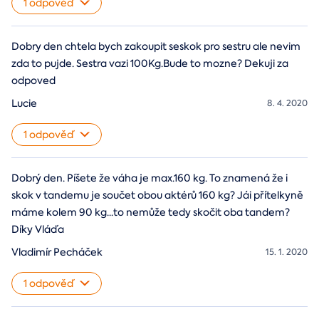
1 odpověď
Dobry den chtela bych zakoupit seskok pro sestru ale nevim
zda to pujde. Sestra vazi 100Kg.Bude to mozne? Dekuji za
odpoved
Lucie
8. 4. 2020
1 odpověď
Dobrý den. Píšete že váha je max.160 kg. To znamená že i
skok v tandemu je součet obou aktérů 160 kg? Jái přítelkyně
máme kolem 90 kg...to nemůže tedy skočit oba tandem?
Díky Vláďa
Vladimír Pecháček
15. 1. 2020
1 odpověď