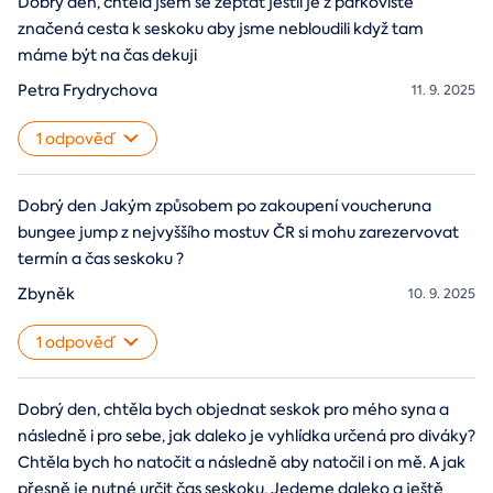
Dobrý den, chtěla jsem se zeptat jestli je z parkoviště
značená cesta k seskoku aby jsme nebloudili když tam
máme být na čas dekuji
Petra Frydrychova
11. 9. 2025
1 odpověď
Dobrý den Jakým způsobem po zakoupení voucheruna
bungee jump z nejvyššího mostuv ČR si mohu zarezervovat
termín a čas seskoku ?
Zbyněk
10. 9. 2025
1 odpověď
Dobrý den, chtěla bych objednat seskok pro mého syna a
následně i pro sebe, jak daleko je vyhlídka určená pro diváky?
Chtěla bych ho natočit a následně aby natočil i on mě. A jak
přesně je nutné určit čas seskoku. Jedeme daleko a ještě