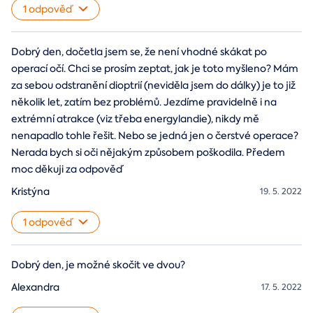
1 odpověď
Dobrý den, dočetla jsem se, že není vhodné skákat po
operací očí. Chci se prosím zeptat, jak je toto myšleno? Mám
za sebou odstranění dioptrií (neviděla jsem do dálky) je to již
několik let, zatím bez problémů. Jezdíme pravidelně i na
extrémní atrakce (viz třeba energylandie), nikdy mě
nenapadlo tohle řešit. Nebo se jedná jen o čerstvé operace?
Nerada bych si oči nějakým způsobem poškodila. Předem
moc děkuji za odpověď
Kristýna
19. 5. 2022
1 odpověď
Dobrý den, je možné skočit ve dvou?
Alexandra
17. 5. 2022