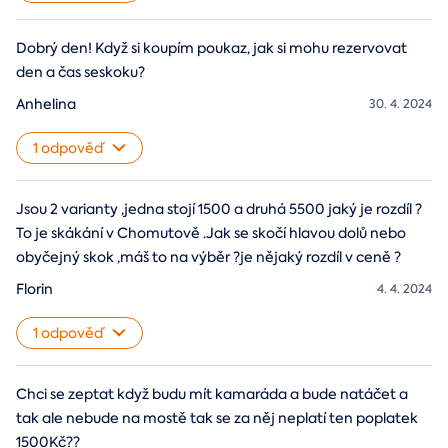
Dobrý den! Když si koupím poukaz, jak si mohu rezervovat
den a čas seskoku?
Anhelina
30. 4. 2024
1 odpověď
Jsou 2 varianty ,jedna stojí 1500 a druhá 5500 jaký je rozdíl ?
To je skákání v Chomutově .Jak se skočí hlavou dolů nebo
obyčejný skok ,máš to na výběr ?je nějaký rozdíl v ceně ?
Florin
4. 4. 2024
1 odpověď
Chci se zeptat když budu mít kamaráda a bude natáčet a
tak ale nebude na mostě tak se za něj neplatí ten poplatek
1500Kč??