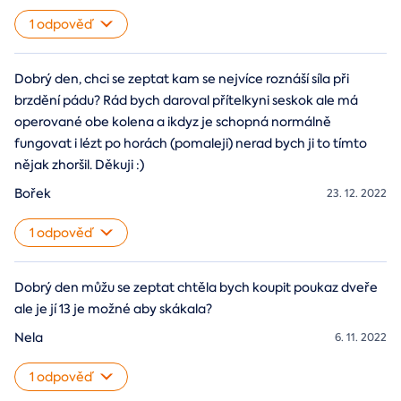
1 odpověď
Dobrý den, chci se zeptat kam se nejvíce roznáší síla při
brzdění pádu? Rád bych daroval přítelkyni seskok ale má
operované obe kolena a ikdyz je schopná normálně
fungovat i lézt po horách (pomaleji) nerad bych ji to tímto
nějak zhoršil. Děkuji :)
Bořek
23. 12. 2022
1 odpověď
Dobrý den můžu se zeptat chtěla bych koupit poukaz dveře
ale je jí 13 je možné aby skákala?
Nela
6. 11. 2022
1 odpověď