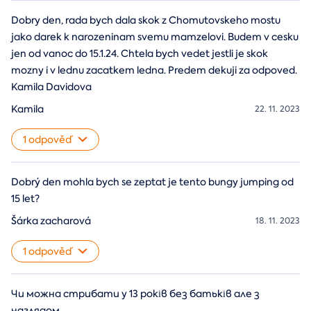
Dobry den, rada bych dala skok z Chomutovskeho mostu
jako darek k narozeninam svemu mamzelovi. Budem v cesku
jen od vanoc do 15.1.24. Chtela bych vedet jestli je skok
mozny i v lednu zacatkem ledna. Predem dekuji za odpoved.
Kamila Davidova
Kamila
22. 11. 2023
1 odpověď
Dobrý den mohla bych se zeptat je tento bungy jumping od
15 let?
Šárka zacharová
18. 11. 2023
1 odpověď
Чи можна стрибати у 13 років без батьків але з
наглядом