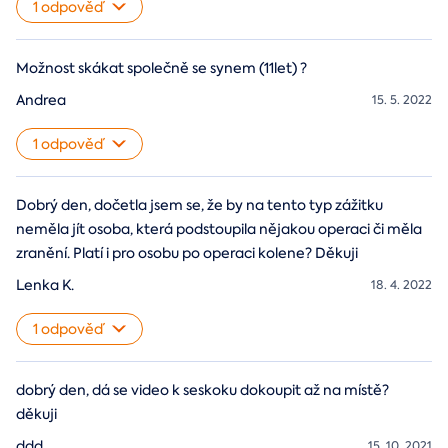
1 odpověď
Možnost skákat společně se synem (11let) ?
Andrea
15. 5. 2022
1 odpověď
Dobrý den, dočetla jsem se, že by na tento typ zážitku
neměla jít osoba, která podstoupila nějakou operaci či měla
zranění. Platí i pro osobu po operaci kolene? Děkuji
Lenka K.
18. 4. 2022
1 odpověď
dobrý den, dá se video k seskoku dokoupit až na místě?
děkuji
ddd
15. 10. 2021