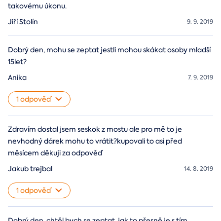
takovému úkonu.
Jiří Stolín
9. 9. 2019
Dobrý den, mohu se zeptat jestli mohou skákat osoby mladší
15let?
Anika
7. 9. 2019
1 odpověď
Zdravím dostal jsem seskok z mostu ale pro mě to je
nevhodný dárek mohu to vrátit?kupovali to asi před
měsícem děkuji za odpověď
Jakub trejbal
14. 8. 2019
1 odpověď
Dobrý den, chtěl bych se zeptat, jak to přesně je s tím