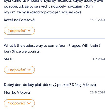
byla kamera? Případně, byla by možnost, kdyby skakaly dvě
po sobě, tak že by se z vrchu natacely navzájem? (tím
myslím, že by si každá zaplatila jen svůj seskok)
Kateřina Foretová
16. 8. 2024
1 odpověď
What is the easiest way to come feom Prague. With train ?
bus? Since we tourists
Stella
3. 7. 2024
1 odpověď
Dobrý den, do kdy platí dárkový poukaz? Děkuji Vítková
Monika Vítková
26. 6. 2024
1 odpověď