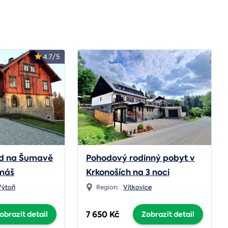
4.7/5
nd na Šumavě
Pohodový rodinný pobyt v
omáš
Krkonoších na 3 noci
Výtoň
Region:
Vítkovice
7 650 Kč
obrazit detail
Zobrazit detail