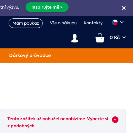
Inspirujte mě >
etní výzvu.
Vše o nákupu
Kontakty
Mám poukaz
0 Kč
Dárkový průvodce
Tento zážitek už bohužel nenabízíme. Vyberte si
z podobných.