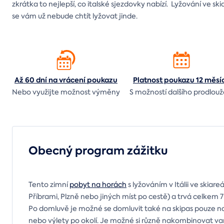
zkrátka to nejlepší, co italské sjezdovky nabízí. Lyžování ve s
se vám už nebude chtít lyžovat jinde.
Až 60 dní na vrácení
poukazu
Platnost poukazu 12 měsí
Nebo využijte možnost výměny
S možností dalšího prodlouž
Obecný program zážitku
Tento zimní
pobyt na horách
s lyžováním v Itálii ve skiar
Příbrami, Plzně nebo jiných míst po cestě) a trvá celkem 
Po domluvě je možné se domluvit také na skipas pouze na 
nebo výlety po okolí. Je možné si různě nakombinovat var