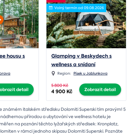
Volný termín od 09.08.2026
ee housu s
Glamping v Beskydech s
wellness a snídaní
Morava
Region:
Písek u Jablunkova
5 800 Kč
obrazit detail
Zobrazit detail
4 900 Kč
 ve známém italském středisku Dolomiti Superski tím pravým! 5
nádhernou přírodou a ubytování ve wellness hotelu je
měřen na poznání těchto lyžařských středisek: Kronplatz,
Dolomiten v rámci jednoho skipasu Dolomiti Superski. Poznáte