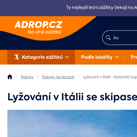
Ty nejlepší letní zážitky čekají na 
Kategorie zážitků
Podle lokality
Pr
Pobyty
Pobyty na horách
Lyžování v Itálii - Dolomiti Su
Lyžování v Itálii se skipa