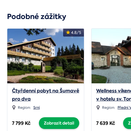
Podobné zážitky
4.8/5
Čtyřdenní pobyt na Šumavě
Wellness víke
pro dva
v hotelu sv. T
Region:
Srní
Region:
Přední 
7 799 Kč
7 639 Kč
Zobrazit detail
Z