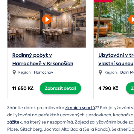
Rodinný pobyt v
Ubytování v tr
Harrachově v Krkonoších
vlastní saunou
Region:
Harrachov
Region:
Dolní 
11 650 Kč
4 790 Kč
Zobrazit detail
Z
Sháníte dárek pro milovníka
zimních sportů
?? Pak je lyžování
dní lyžování na perfektně upravených sjezdovkách, kochačka 
zážitek
, na který se nezapomíná. Zájezd za lyžováním bude za
Plose, Gitschberg, Jochtal, Alta Badia (Sella Ronda), Sextner 