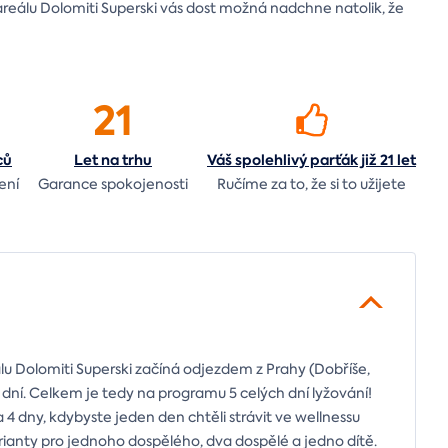
kiareálu Dolomiti Superski vás dost možná nadchne natolik, že
21
ců
Let
na trhu
Váš spolehlivý parťák již 21 let
ení
Garance spokojenosti
Ručíme za to,
že si to užijete
eálu Dolomiti Superski začíná odjezdem z Prahy (Dobříše,
7 dní. Celkem je tedy na programu 5 celých dní lyžování!
4 dny, kdybyste jeden den chtěli strávit ve wellnessu
ianty pro jednoho dospělého, dva dospělé a jedno dítě.