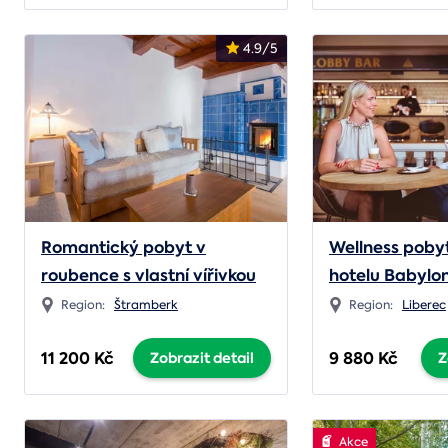
4.9/5
Romantický pobyt v
Wellness poby
roubence s vlastní vířivkou
hotelu Babylo
Region:
Štramberk
Region:
Liberec
11 200 Kč
9 880 Kč
Zobrazit detail
Z
Akce