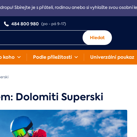
Adropu! Sbírejte je s přáteli, rodinou anebo si vyhlašte svou osobní l
484 800 980
(po - pá 9-17)
Hledat
o koho
Podle příležitosti
Univerzální poukaz
perski
sem: Dolomiti Superski