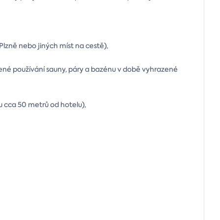
lzně nebo jiných míst na cestě),
ené používání sauny, páry a bazénu v době vyhrazené
u cca 50 metrů od hotelu),