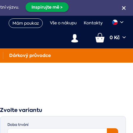
Inspirujte mě >
etní výzvu.
Vše o nákupu
Kontakty
Mám poukaz
0 Kč
Dárkový průvodce
Zvolte variantu
Doba trvání