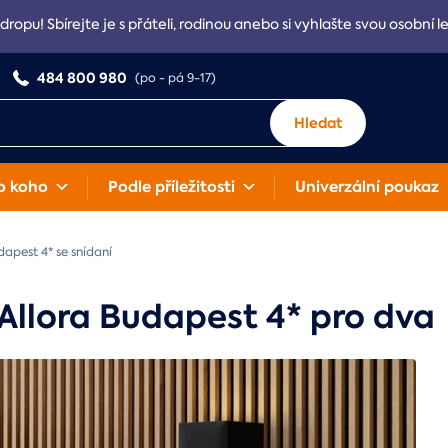
Adropu! Sbírejte je s přáteli, rodinou anebo si vyhlašte svou osobní l
484 800 980
(po - pá 9-17)
Hledat
o koho
Podle příležitosti
Univerzální poukaz
apest 4* se snídaní
Allora Budapest 4* pro dva