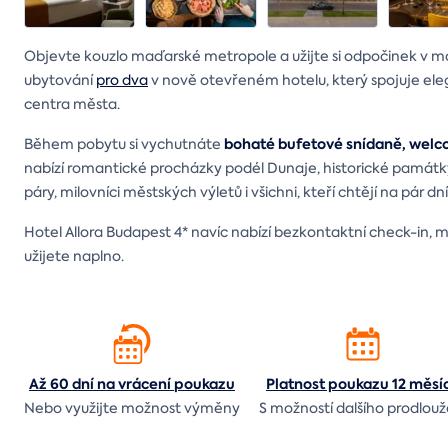
Objevte kouzlo maďarské metropole a užijte si odpočinek v 
ubytování
pro dva
v nově otevřeném hotelu, který spojuje ele
centra města.
bohaté bufetové snídaně, welco
Během pobytu si vychutnáte
nabízí romantické procházky podél Dunaje, historické památky, 
páry, milovníci městských výletů i všichni, kteří chtějí na pár
Hotel Allora Budapest 4* navíc nabízí bezkontaktní check-in, 
užijete naplno.
Až 60 dní na vrácení
poukazu
Platnost poukazu 12 měsí
Nebo využijte možnost výměny
S možností dalšího prodlouž