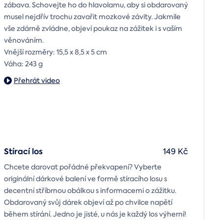
zábava. Schovejte ho do hlavolamu, aby si obdarovaný
musel nejdřív trochu zavařit mozkové závity. Jakmile
vše zdárně zvládne, objeví poukaz na zážitek i s vaším
věnováním.
Vnější rozměry: 15,5 x 8,5 x 5 cm
Váha: 243 g
Přehrát video
Stírací los
149 Kč
Chcete darovat pořádné překvapení? Vyberte
originální dárkové balení ve formě stíracího losu s
decentní stříbrnou obálkou s informacemi o zážitku.
Obdarovaný svůj dárek objeví až po chvilce napětí
během stírání. Jedno je jisté, u nás je každý los výherní!