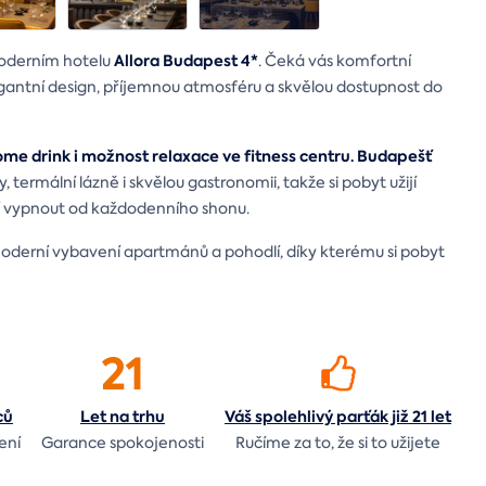
Allora Budapest 4*
moderním hotelu
. Čeká vás komfortní
gantní design, příjemnou atmosféru a skvělou dostupnost do
me drink i možnost relaxace ve fitness centru.
Budapešť
termální lázně i skvělou gastronomii, takže si pobyt užijí
 dní vypnout od každodenního shonu.
moderní vybavení apartmánů a pohodlí, díky kterému si pobyt
21
ců
Let
na trhu
Váš spolehlivý parťák již 21 let
ení
Garance spokojenosti
Ručíme za to,
že si to užijete