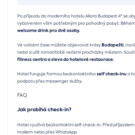
Po příjezdu do moderního hotelu Allora Budapest 4* se u
vybaveném vším potřebným pro pohodlný pobyt. Během 
welcome drink pro dvě osoby.
Budapešti
Ve volném čase můžete objevovat krásy
, nav
nebo si užít romantické večerní procházky městem. Součá
fitness centra a sleva do hotelové restaurace.
self check-inu
Hotel funguje formou bezkontaktního
a ho
podporu přes messenger služby.
FAQ
Jak probíhá check-in?
Hotel využívá bezkontaktní self check-in. Před příjezdem
mailem nebo přes WhatsApp.