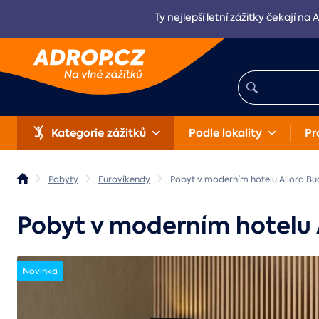
Ty nejlepší letní zážitky čekají na 
Kategorie zážitků
Podle lokality
Pr
Pobyty
Eurovíkendy
Pobyt v moderním hotelu Allora Bud
Pobyt v moderním hotelu 
Novinka