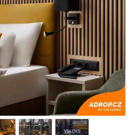
Vše
(30)