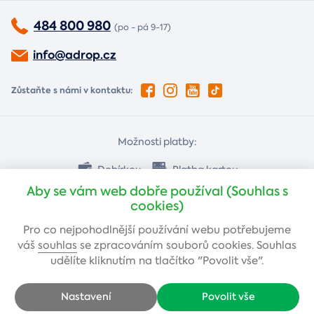
484 800 980
(po - pá 9-17)
info@adrop.cz
Zůstaňte s námi v kontaktu:
Možnosti platby:
Dobírkou
Platba kartou
Aby se vám web dobře používal (Souhlas s
cookies)
Bankovním převodem
Pro co nejpohodlnější používání webu potřebujeme
váš
souhlas
se zpracováním souborů cookies. Souhlas
udělíte kliknutím na tlačítko "Povolit vše".
Nastavení
Povolit vše
Copyright © 2005-2026 Adrop s.r.o - Všechna práva vyhrazena