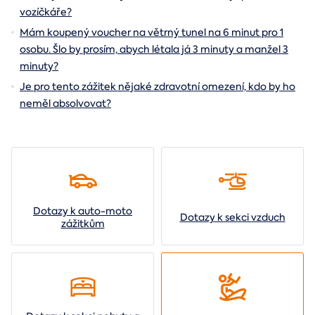
vozíčkáře?
Mám koupený voucher na větrný tunel na 6 minut pro 1
osobu. Šlo by prosím, abych létala já 3 minuty a manžel 3
minuty?
Je pro tento zážitek nějaké zdravotní omezení, kdo by ho
neměl absolvovat?
Dotazy k auto-moto
Dotazy k sekci vzduch
zážitkům