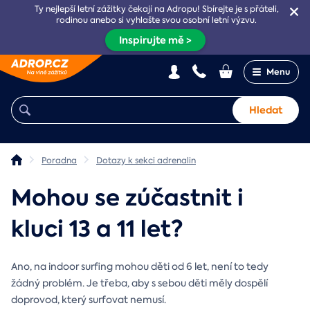
Ty nejlepší letní zážitky čekají na Adropu! Sbírejte je s přáteli,
rodinou anebo si vyhlašte svou osobní letní výzvu.
Inspirujte mě >
Menu
Hledat
Poradna
Dotazy k sekci adrenalin
Mohou se zúčastnit i
kluci 13 a 11 let?
Ano, na indoor surfing mohou děti od 6 let, není to tedy
žádný problém. Je třeba, aby s sebou děti měly dospělí
doprovod, který surfovat nemusí.