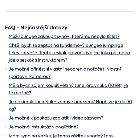
FAQ - Nejčastější dotazy
Můžu bungee zakoupit synovi, kterému nebylo 18 let?
Chtěl bych se zeptat na tandemový bungee jumping z
televizní věže. Tento seskok provádí dvojice jako pár nebo
jde o seskok s instruktorem?
Je možné přinést si vlastní neopren a natáčet i vlastní
sportovní kamerou?
Měla bych zájem koupit větrný tunel pro vnuka (10 let), je
to možné?
Je na simulátor nějaké váhové omezení? Např., že je do 90
kg?
Je možné k poukazu zaplatit i video záznam?
Je možná instruktáž v angličtině?
Mám syna na vozíku, je tento zážitek vhodný i pro