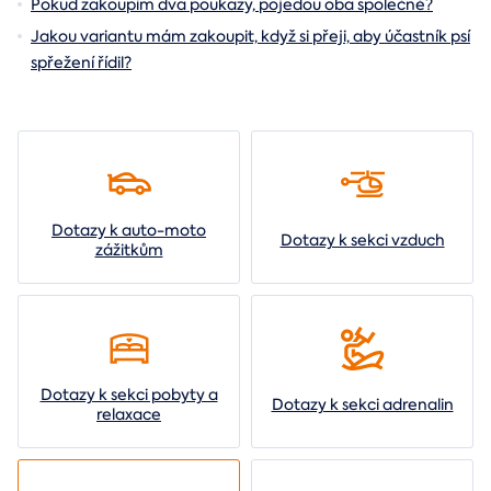
Pokud zakoupím dva poukazy, pojedou oba společně?
Jakou variantu mám zakoupit, když si přeji, aby účastník psí
spřežení řídil?
Dotazy k auto-moto
Dotazy k sekci vzduch
zážitkům
Dotazy k sekci pobyty a
Dotazy k sekci adrenalin
relaxace