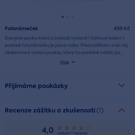
Fotorámeček
499 Kč
Darujete pecku, která si zaslouží vystavit? Dárkové balení v
podobě fotorámečku je jasná volba. Před zážitkem si do něj
obdarovaný vystaví poukaz, který ho parádně natěší, po
absolvování do rámečku poputuje fotka ze zážitku, která při
Můžete vybrat z motivů balónový, tunelový a univerzální
Více
každém prohlédnutí oživí vzpomínky.
fotorámeček.
Přijímáme poukázky
Recenze zážitku a zkušenosti
(1)
4,0
celkem 1 recenze