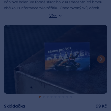
dárkové balení ve formě stíracího losu s decentní stříbrnou
obálkou s informacemi o zážitku. Obdarovaný svůj dárek
objeví až po chvilce napětí během stírání. Jedno je jisté, u nás
Více
je každý los výherní!
Skládačka
99 Kč