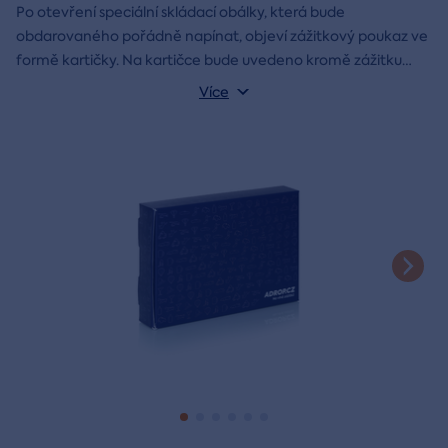
Po otevření speciální skládací obálky, která bude
obdarovaného pořádně napínat, objeví zážitkový poukaz ve
formě kartičky. Na kartičce bude uvedeno kromě zážitku
také jméno a věnování, které si v průběhu objednávky sami
Více
vyplníte.