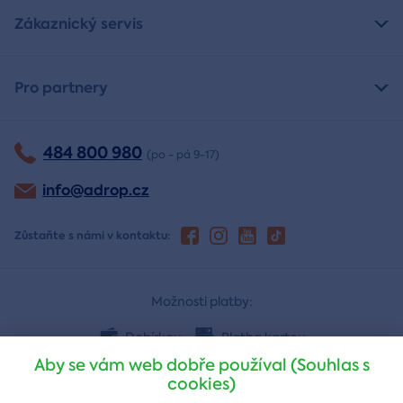
Zákaznický servis
Pro partnery
484 800 980
(po - pá 9-17)
info@adrop.cz
Zůstaňte s námi v kontaktu:
Možnosti platby:
Dobírkou
Platba kartou
Aby se vám web dobře používal (Souhlas s
cookies)
Bankovním převodem