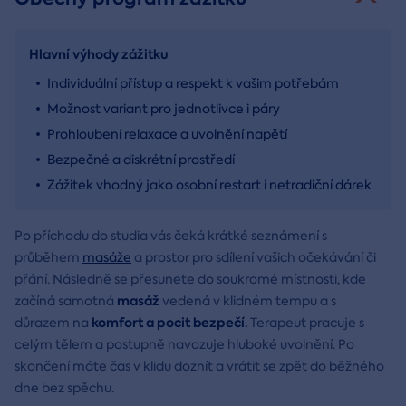
Hlavní výhody zážitku
Individuální přístup a respekt k vašim potřebám
Možnost variant pro jednotlivce i páry
Prohloubení relaxace a uvolnění napětí
Bezpečné a diskrétní prostředí
Zážitek vhodný jako osobní restart i netradiční dárek
Po příchodu do studia vás čeká krátké seznámení s
průběhem
masáže
a prostor pro sdílení vašich očekávání či
přání. Následně se přesunete do soukromé místnosti, kde
masáž
začíná samotná
vedená v klidném tempu a s
komfort a pocit bezpečí.
důrazem na
Terapeut pracuje s
celým tělem a postupně navozuje hluboké uvolnění. Po
skončení máte čas v klidu doznít a vrátit se zpět do běžného
dne bez spěchu.