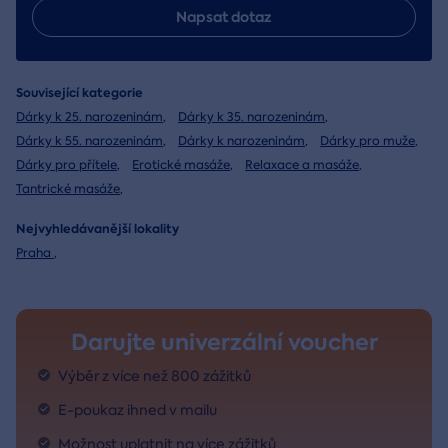
Napsat dotaz
Související kategorie
Dárky k 25. narozeninám
,
Dárky k 35. narozeninám
,
Dárky k 55. narozeninám
,
Dárky k narozeninám
,
Dárky pro muže
,
Dárky pro přítele
,
Erotické masáže
,
Relaxace a masáže
,
Tantrické masáže
,
Nejvyhledávanější lokality
Praha
,
Darujte univerzální voucher
Výběr z více než 800 zážitků
E-poukaz ihned v mailu
Možnost uplatnit na více zážitků