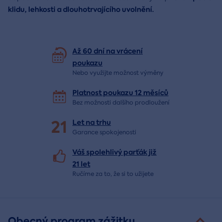
klidu, lehkosti a dlouhotrvajícího uvolnění.
Až 60 dní na vrácení
poukazu
Nebo využijte možnost výměny
Platnost poukazu 12 měsíců
Bez možnosti dalšího prodloužení
21
Let
na trhu
Garance spokojenosti
Váš spolehlivý parťák již
21 let
Ručíme za to,
že si to užijete
Obecný program zážitku