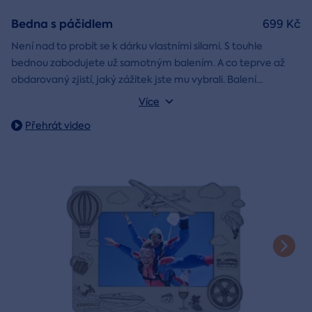
Bedna s páčidlem
699 Kč
Není nad to probít se k dárku vlastními silami. S touhle
bednou zabodujete už samotným balením. A co teprve až
obdarovaný zjistí, jaký zážitek jste mu vybrali. Balení
dárkovou skládačku
obsahuje
Můžete vybrat z motivů k narozeninám, z lásky, k vánocům
s vaším věnováním a
Více
poukazem na vámi vybraný zážitek. A pokud budete chtít,
nebo svatbě.
Přehrát video
stylové tričko
tak i
Vnější rozměry: 20×20×20 cm
na památku.