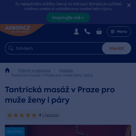
Ty nejlepší letní zážitky čekají na Adropu! Sbírejte je s přáteli,
rodinou anebo si vyhlašte svou osobní letní výzvu.
Inspirujte mě >
Menu
Hledat
Pobyty a relaxace
Masáže
Tantrická masáž v Praze pro muže ženy i páry
Tantrická masáž v Praze pro
muže ženy i páry
4
1 recenze
Novinka