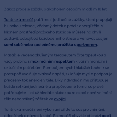
Zákaz prodeje zážitku s alkoholem osobám mladším 18 let
Tantrická masáž
patří mezi jedinečné zážitky, které propojují
hlubokou relaxaci, vědomý dotek a práci s energií těla. V
klidném prostředí pražského studia se můžete na chvíli
zastavit, odpojit od každodenního stresu a věnovat čas jen
sami sobě nebo společnému prožitku s
partnerem
.
Masáž je vedena zkušeným terapeutem či terapeutkou a
maximálním respektem
vždy probíhá s
k vašim hranicím i
aktuálním potřebám. Pomocí jemných i hlubších technik se
postupně uvolňuje svalové napětí, zklidňuje mysl a podporuje
přirozený tok energie v těle. Díky individuálnímu přístupu je
každé setkání jedinečné a přizpůsobené tomu, co právě
potřebujete – ať už hledáte hlubokou relaxaci, nové vnímání
těla nebo sdílený zážitek ve
dvojici
.
Tantrická masáž není výkon ani cíl. Je to čas pro vnímání,
pocit
odpočinek a návrat k sobě. Po masáži obvykle přichází