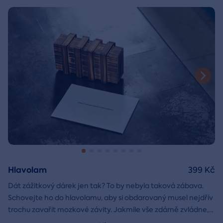
Hlavolam
399 Kč
Dát zážitkový dárek jen tak? To by nebyla taková zábava.
Schovejte ho do hlavolamu, aby si obdarovaný musel nejdřív
trochu zavařit mozkové závity. Jakmile vše zdárně zvládne,
objeví poukaz na zážitek i s vaším věnováním.
Vnější rozměry: 15,5 x 8,5 x 5 cm