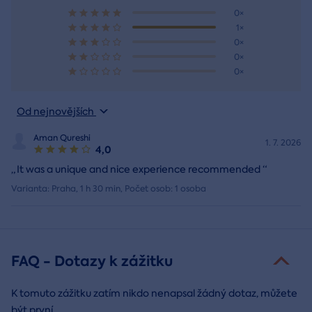
0×
1×
0×
0×
0×
Od nejnovějších
Aman Qureshi
1. 7. 2026
4,0
„
It was a unique and nice experience recommended
“
Varianta: Praha, 1 h 30 min, Počet osob: 1 osoba
FAQ - Dotazy k zážitku
K tomuto zážitku zatím nikdo nenapsal žádný dotaz, můžete
být první.