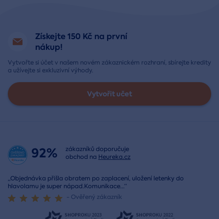
Získejte 150 Kč na první
nákup!
Vytvořte si účet v našem novém zákaznickém rozhraní, sbírejte kredity
a užívejte si exkluzivní výhody.
Vytvořit učet
92%
zákazníků doporučuje
obchod na
Heureka.cz
„Objednávka přišla obratem po zaplacení, uložení letenky do
hlavolamu je super nápad.Komunikace
...
“
- Ověřený zákazník