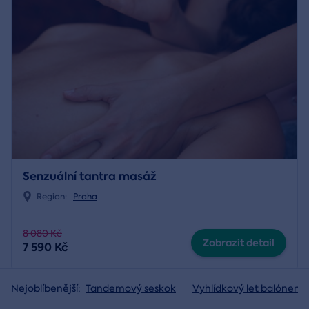
Senzuální tantra masáž
Region:
Praha
8 080 Kč
Zobrazit detail
7 590 Kč
Nejoblíbenější:
Tandemový seskok
Vyhlídkový let balónem