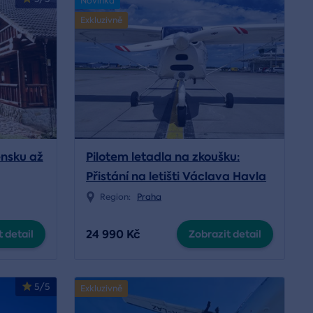
Novinka
Exkluzivně
nsku až
Pilotem letadla na zkoušku:
Přistání na letišti Václava Havla
Region:
Praha
24 990 Kč
 detail
Zobrazit detail
5/5
Exkluzivně