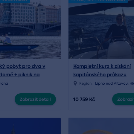
ý pobyt pro dva v
Kompletní kurz k získání
domě + piknik na
kapitánského průkazu
raha
Region:
Lipno nad Vltavou, H
10 759 Kč
Zobrazit detail
Zobrazit