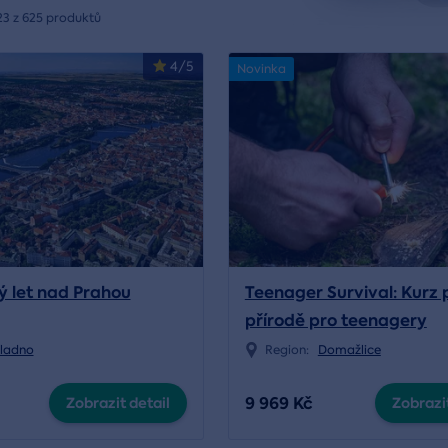
23 z 625 produktů
4/5
Novinka
ý let nad Prahou
Teenager Survival: Kurz p
přírodě pro teenagery
ladno
Region:
Domažlice
9 969 Kč
Zobrazit detail
Zobrazit