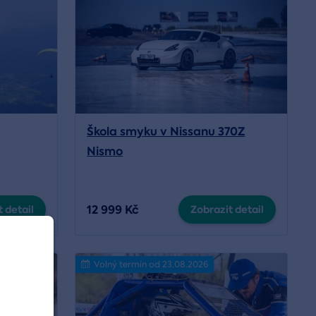
Škola smyku v Nissanu 370Z
Nismo
12 999 Kč
 detail
Zobrazit detail
Volný termín od 23.08.2026