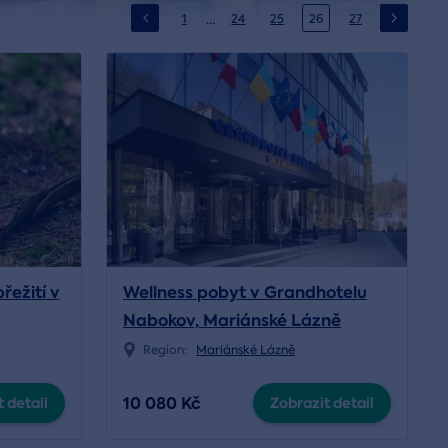
…
1
24
25
26
27
řežití v
Wellness pobyt v Grandhotelu
Nabokov, Mariánské Lázně
Region:
Mariánské Lázně
10 080 Kč
 detail
Zobrazit detail