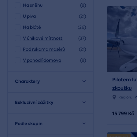
Na sněhu
(8)
U piva
(21)
Na blátě
(26)
V únikové místnosti
(37)
Pod rukama masérů
(21)
V pohodlí domova
(8)
Pilotem lu
Charaktery
zkoušku
Region:
P
Exkluzivní zážitky
15 799 Kč
Podle skupin