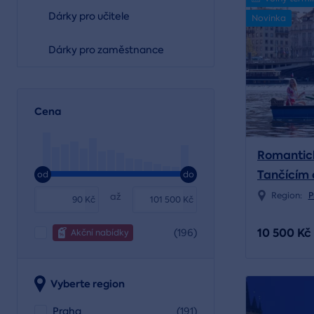
Dárky pro učitele
Novinka
Dárky pro zaměstnance
Cena
Romantick
Tančícím 
od
do
Vltavě
Region:
P
až
Kč
Kč
10 500 Kč
(196)
Akční nabídky
Vyberte region
Praha
(191)