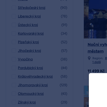
Středočeský kraj
(90)
Liberecký kraj
(78)
Ústecký kraj
(91)
Karlovarský kraj
(34)
Plzeňský kraj
(52)
Noční vyh
městem
Jihočeský kraj
(57)
Region:
R
Vysočina
(38)
1 další
Pardubický kraj
(44)
11 499 Kč
Královéhradecký kraj
(58)
Jihomoravský kraj
(129)
Olomoucký kraj
(43)
Zlínský kraj
(29)