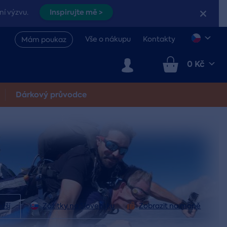
Inspirujte mě >
ní výzvu.
Vše o nákupu
Kontakty
Mám poukaz
0 Kč
Dárkový průvodce
Zážitky na Slovensku
Zobrazit na mapě
žší