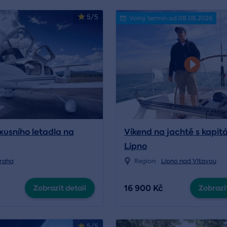
5/5
Volný termín od 08.08.2026
xusního letadla na
Víkend na jachtě s kapi
Lipno
raha
Region:
Lipno nad Vltavou
16 900 Kč
Zobrazit detail
Zobrazit
5/5