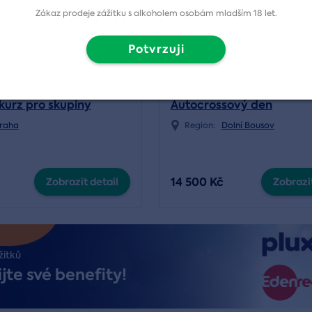
Zákaz prodeje zážitku s alkoholem osobám mladším 18 let.
Potvrzuji
kurz pro skupiny
Autocrossový den
raha
Region:
Dolní Bousov
14 500 Kč
Zobrazit detail
Zobrazit
žitků
jte své benefity!