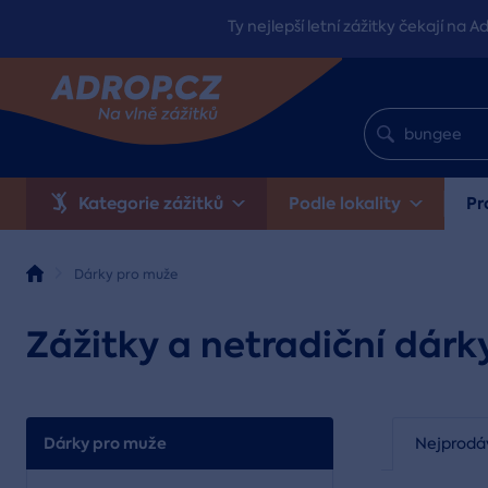
Ty nejlepší letní zážitky čekají na A
Kategorie zážitků
Podle lokality
Pr
Dárky pro muže
Zážitky a netradiční dárk
Dárky pro muže
Nejprodá