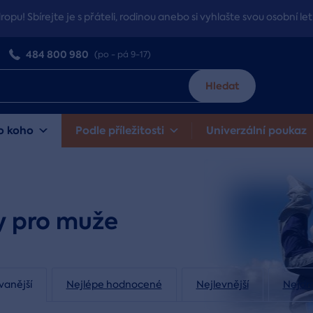
dropu! Sbírejte je s přáteli, rodinou anebo si vyhlašte svou osobní let
484 800 980
(po - pá 9-17)
Hledat
o koho
Podle příležitosti
Univerzální poukaz
y pro muže
vanější
Nejlépe hodnocené
Nejlevnější
Nejdra