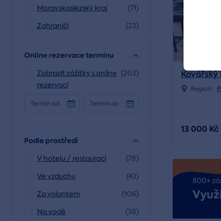
Moravskoslezský kraj
(71)
Zahraničí
(23)
Online rezervace termínu
Zobrazit zážitky s online
(203)
Kovářský 
rezervací
Region:
P
Termín od
Termín do
13 000 Kč
Podle prostředí
V hotelu / restauraci
(78)
Ve vzduchu
(43)
800+ zá
Využi
Za volantem
(106)
Na vodě
(38)