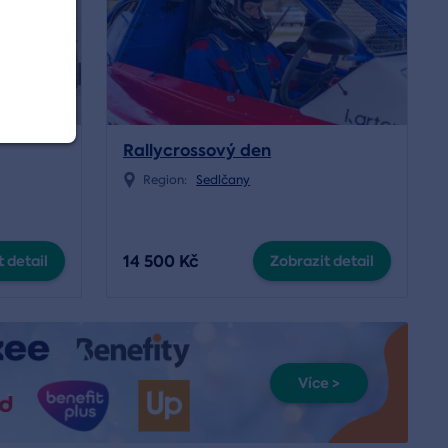
Rallycrossový den
Region:
Sedlčany
14 500 Kč
 detail
Zobrazit detail
Více >