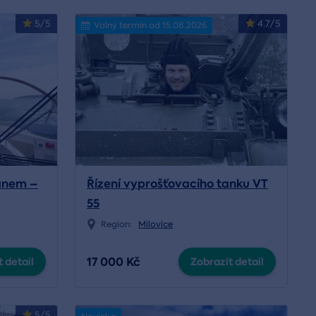
5/5
4.7/5
Volný termín od 15.08.2026
tánem –
Řízení vyprošťovacího tanku VT
55
Region:
Milovice
17 000 Kč
 detail
Zobrazit detail
5/5