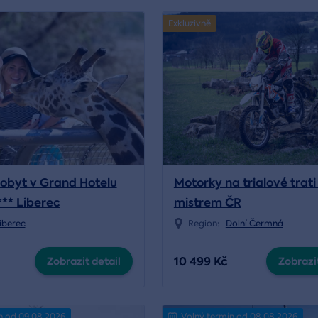
Exkluzivně
obyt v Grand Hotelu
Motorky na trialové trati
*** Liberec
mistrem ČR
iberec
Region:
Dolní Čermná
10 499 Kč
Zobrazit detail
Zobrazit
n od 09.08.2026
Volný termín od 08.08.2026