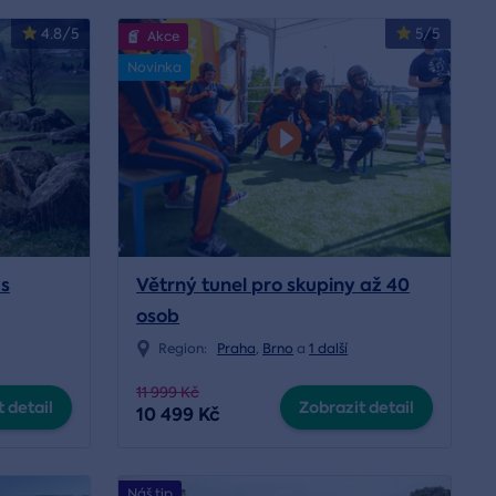
4.8/5
5/5
Akce
Novinka
 s
Větrný tunel pro skupiny až 40
osob
Region:
Praha
,
Brno
a
1 další
11 999 Kč
 detail
Zobrazit detail
10 499 Kč
Náš tip