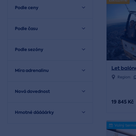
Exkluzivně
Podle ceny
Podle času
Podle sezóny
Let balón
Míra adrenalinu
Region:
C
Nová dovednost
19 845 Kč
Hmotné dáááárky
Volný termí