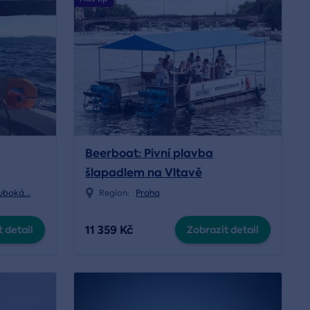
Beerboat: Pivní plavba
šlapadlem na Vltavě
luboká
...
Region:
Praha
11 359 Kč
 detail
Zobrazit detail