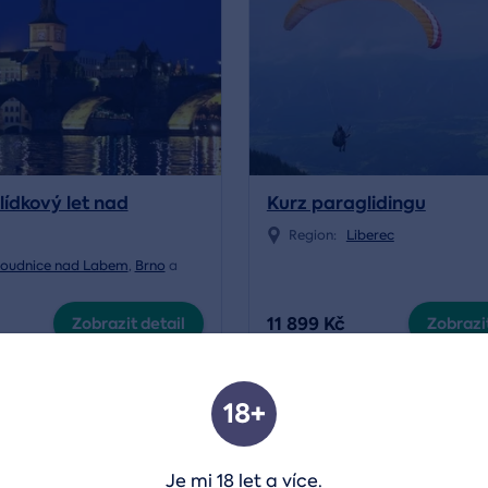
lídkový let nad
Kurz paraglidingu
Region:
Liberec
oudnice nad Labem
,
Brno
a
11 899 Kč
Zobrazit detail
Zobrazit
18+
Volný termín od 12.08.2026
Je mi 18 let a více.