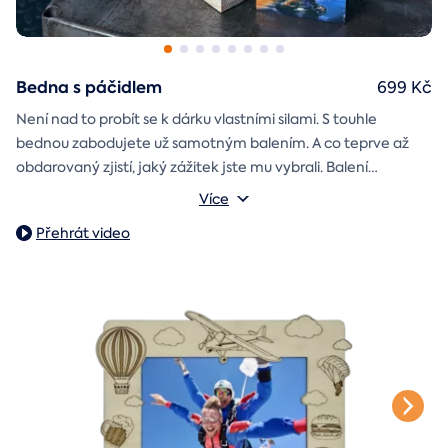
Bedna s páčidlem
699 Kč
Není nad to probít se k dárku vlastními silami. S touhle
bednou zabodujete už samotným balením. A co teprve až
obdarovaný zjistí, jaký zážitek jste mu vybrali. Balení
dárkovou skládačku
obsahuje
Můžete vybrat z motivů k narozeninám, z lásky, k vánocům
s vaším věnováním a
Více
poukazem na vámi vybraný zážitek. A pokud budete chtít,
nebo svatbě.
Přehrát video
stylové tričko
tak i
Vnější rozměry: 20×20×20 cm
na památku.