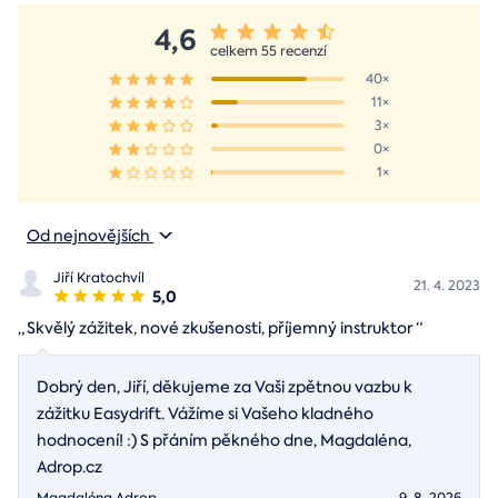
4,6
celkem 55 recenzí
40×
11×
3×
0×
1×
Od nejnovějších
Jiří Kratochvíl
21. 4. 2023
5,0
„
Skvělý zážitek, nové zkušenosti, příjemný instruktor
“
Dobrý den, Jiří, děkujeme za Vaši zpětnou vazbu k
zážitku Easydrift. Vážíme si Vašeho kladného
hodnocení! :) S přáním pěkného dne, Magdaléna,
Adrop.cz