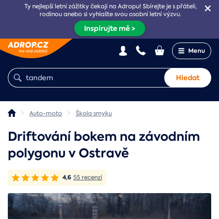
Ty nejlepší letní zážitky čekají na Adropu! Sbírejte je s přáteli,
rodinou anebo si vyhlašte svou osobní letní výzvu.
Inspirujte mě >
Menu
Hledat
Auto-moto
Škola smyku
Driftování bokem na závodním
polygonu v Ostravě
4,6
55 recenzí