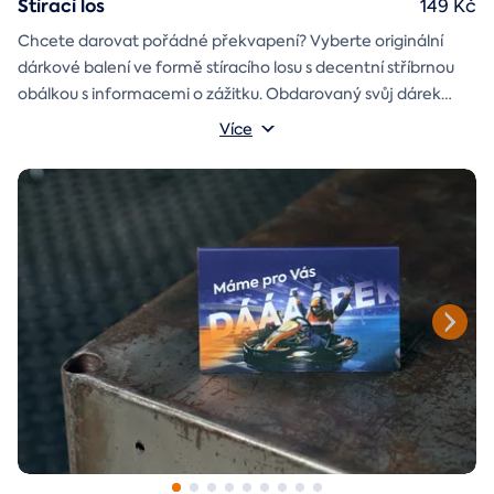
Stírací los
149 Kč
Chcete darovat pořádné překvapení? Vyberte originální
dárkové balení ve formě stíracího losu s decentní stříbrnou
obálkou s informacemi o zážitku. Obdarovaný svůj dárek
objeví až po chvilce napětí během stírání. Jedno je jisté, u nás
Více
je každý los výherní!