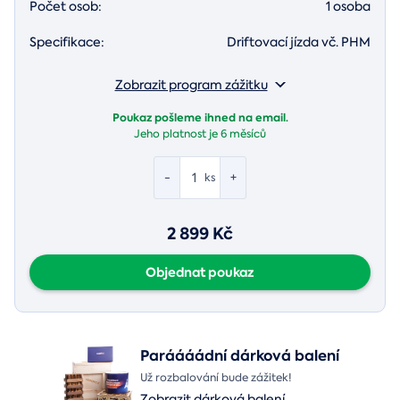
Počet osob:
1 osoba
Specifikace:
Driftovací jízda vč. PHM
Zobrazit program zážitku
Poukaz pošleme ihned na email.
Jeho platnost je
6 měsíců
-
+
ks
2 899 Kč
Objednat poukaz
Paráááádní dárková balení
Už rozbalování bude zážitek!
Zobrazit dárková balení