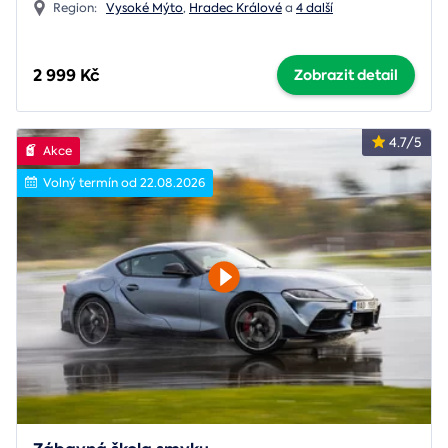
Region:
Vysoké Mýto
,
Hradec Králové
a
4 další
2 999 Kč
Zobrazit detail
4.7/5
Akce
Volný termín od 22.08.2026