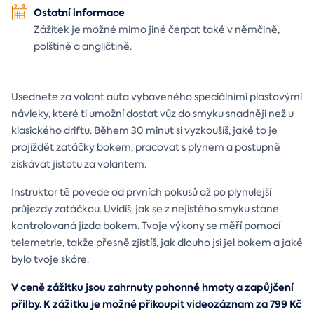
Ostatní informace
Zážitek je možné mimo jiné čerpat také v němčině,
polštině a angličtině.
Usednete za volant auta vybaveného speciálními plastovými
návleky, které ti umožní dostat vůz do smyku snadněji než u
klasického driftu. Během 30 minut si vyzkoušíš, jaké to je
projíždět zatáčky bokem, pracovat s plynem a postupně
získávat jistotu za volantem.
Instruktor tě povede od prvních pokusů až po plynulejší
průjezdy zatáčkou. Uvidíš, jak se z nejistého smyku stane
kontrolovaná jízda bokem. Tvoje výkony se měří pomocí
telemetrie, takže přesně zjistíš, jak dlouho jsi jel bokem a jaké
bylo tvoje skóre.
V ceně zážitku jsou zahrnuty pohonné hmoty a zapůjčení
přilby. K zážitku je možné přikoupit videozáznam za 799 Kč