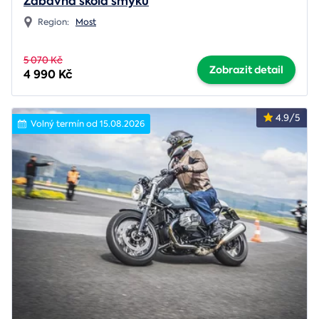
Zábavná škola smyku
Region:
Most
5 070 Kč
Zobrazit detail
4 990 Kč
4.9/5
Volný termín od 15.08.2026