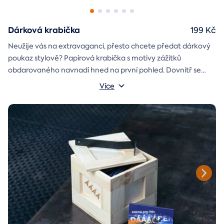
Dárková krabička
199 Kč
Neužije vás na extravaganci, přesto chcete předat dárkový
poukaz stylově? Papírová krabička s motivy zážitků
obdarovaného navnadí hned na první pohled. Dovnitř se
vejde i věnování a případně další drobnost pro radost.
Rozměry krabičky: 17x12x3 cm
Více