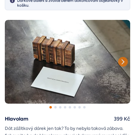
Dárkové balení si zvolíte během dokončování objednávky v
košíku.
Hlavolam
399 Kč
Dát zážitkový dárek jen tak? To by nebyla taková zábava.