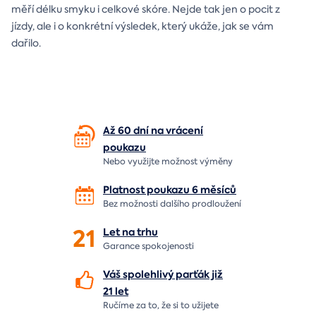
měří délku smyku i celkové skóre. Nejde tak jen o pocit z
jízdy, ale i o konkrétní výsledek, který ukáže, jak se vám
dařilo.
Až 60 dní na vrácení
poukazu
Nebo využijte možnost výměny
Platnost poukazu 6 měsíců
Bez možnosti dalšího prodloužení
21
Let
na trhu
Garance spokojenosti
Váš spolehlivý parťák již
21 let
Ručíme za to,
že si to užijete