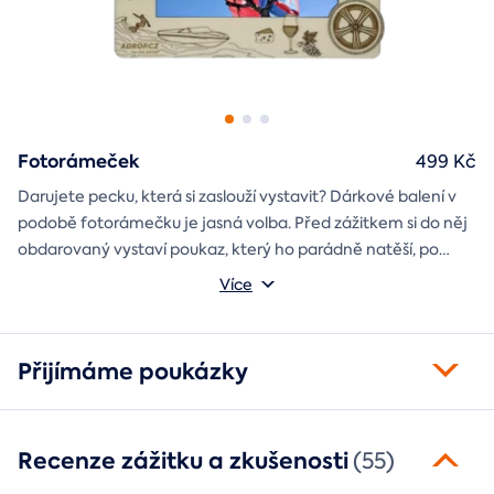
Fotorámeček
499 Kč
Darujete pecku, která si zaslouží vystavit? Dárkové balení v
podobě fotorámečku je jasná volba. Před zážitkem si do něj
obdarovaný vystaví poukaz, který ho parádně natěší, po
absolvování do rámečku poputuje fotka ze zážitku, která při
Můžete vybrat z motivů balónový, tunelový a univerzální
Více
každém prohlédnutí oživí vzpomínky.
fotorámeček.
Přijímáme poukázky
Recenze zážitku a zkušenosti
(55)