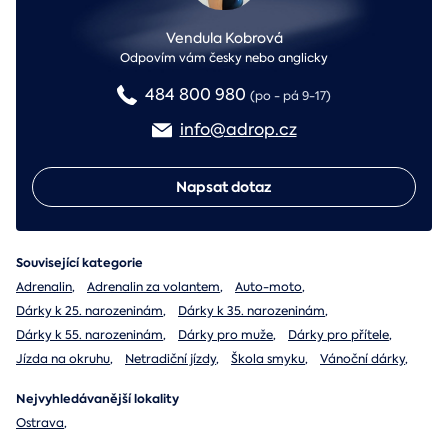
Vendula Kobrová
Odpovím vám česky nebo anglicky
484 800 980
(po - pá 9-17)
info@adrop.cz
Napsat dotaz
Související kategorie
Adrenalin
,
Adrenalin za volantem
,
Auto-moto
,
Dárky k 25. narozeninám
,
Dárky k 35. narozeninám
,
Dárky k 55. narozeninám
,
Dárky pro muže
,
Dárky pro přítele
,
Jízda na okruhu
,
Netradiční jízdy
,
Škola smyku
,
Vánoční dárky
,
Nejvyhledávanější lokality
Ostrava
,