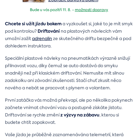
Bude u vás pozítří 11. 8. -
možnosti dopravy
Chcete si užít jízdu bokem
a vyzkoušet si, jaké to je mít smyk
Driftování
pod kontrolou?
na plastových návlecích vám
umožní zažít
adrenalin
ze skutečného driftu bezpečně a pod
dohledem instruktora.
Speciální plastové návleky na pneumatikách výrazně snižují
přilnavost vozu, díky čemuž se auto dostává do smyku
snadněji než při klasickém driftování. Nemusíte mít silnou
zadokolku ani závodní zkušenosti. Stačí chuť zkusit něco
nového a nebát se pracovat s plynem a volantem.
První zatáčka vás možná překvapí, ale po několika pokynech
začnete vnímat chování vozu a postupně získáte jistotu.
z výzvy na zábavu
Driftování se rychle změní
, kterou si
budete chtít zopakovat.
Vaše jízda je průběžně zaznamenávána telemetrií, která