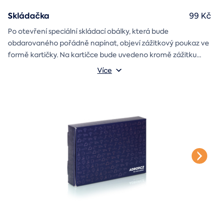
Skládačka
99 Kč
Po otevření speciální skládací obálky, která bude
obdarovaného pořádně napínat, objeví zážitkový poukaz ve
formě kartičky. Na kartičce bude uvedeno kromě zážitku
také jméno a věnování, které si v průběhu objednávky sami
Více
vyplníte.