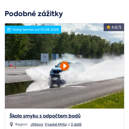
Podobné zážitky
4.8/5
Volný termín od 10.08.2026
Škola smyku s odpočtem bodů
Region:
Jihlava
,
Vysoké Mýto
a
3 další