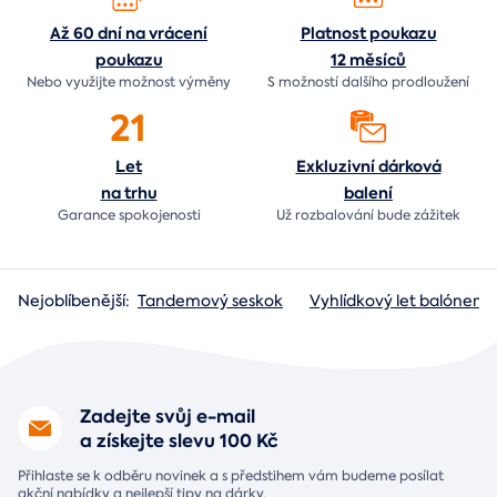
Až 60 dní na vrácení
Platnost poukazu
poukazu
12 měsíců
Nebo využijte možnost výměny
S možností dalšího prodloužení
21
Let
Exkluzivní dárková
na trhu
balení
Garance spokojenosti
Už rozbalování bude
zážitek
Nejoblíbenější:
Tandemový seskok
Vyhlídkový let balónem
Zadejte svůj e-mail
a získejte slevu 100 Kč
Přihlaste se k odběru novinek a s předstihem vám budeme posílat
akční nabídky a nejlepší tipy na dárky.