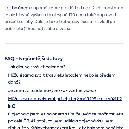
Let balónem
doporučujeme pro děti od cca 12 let, podstatná
je ale hlavně výška, a to alespoň 130 cm a také doprovod
dospělé osoby. Dále je také třeba, aby účastník zvládl po
dobu letu (1 hodina) stát a držet se.
FAQ - Nejčastější dotazy
Jak dlouho trvá let balonem?
Můžu si sama zvolit trasu letu letadlem nebo je předem
daná?
Je cena za tandemový seskok včetně videa?
Může seskok absolvovat přítel, který měří 199 cm a váží 112
kg?
Objednala jsem let balonem s tím, že uvádíte možnost letu
po celé ČR. Až poté, co jsem udělala objednávku, jsem
zjistila, že v Královéhradeckém kraji lety balonem neděláte.