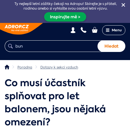
Ty nejlepší letní zážitky čekají na Adropu! Sbírejte je s přáteli,
rodinou anebo si vyhlašte svou osobní letní výzvu.
Inspirujte mě >
Menu
Hledat
Poradna
Dotazy k sekci vzduch
Co musí účastník
splňovat pro let
balonem, jsou nějaká
omezení?