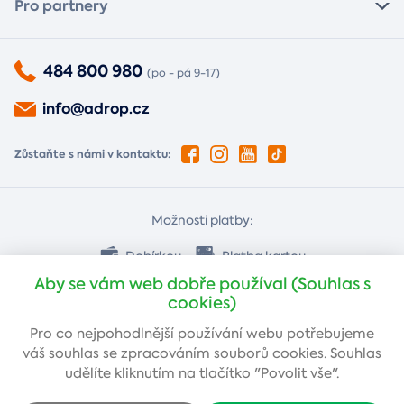
Pro partnery
484 800 980
(po - pá 9-17)
info@adrop.cz
Zůstaňte s námi v kontaktu:
Možnosti platby:
Dobírkou
Platba kartou
Aby se vám web dobře používal (Souhlas s
cookies)
Bankovním převodem
Pro co nejpohodlnější používání webu potřebujeme
váš
souhlas
se zpracováním souborů cookies. Souhlas
udělíte kliknutím na tlačítko "Povolit vše".