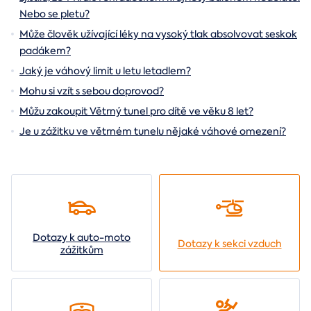
Nebo se pletu?
Může člověk užívající léky na vysoký tlak absolvovat seskok
padákem?
Jaký je váhový limit u letu letadlem?
Mohu si vzít s sebou doprovod?
Můžu zakoupit Větrný tunel pro dítě ve věku 8 let?
Je u zážitku ve větrném tunelu nějaké váhové omezení?
Dotazy k auto-moto
Dotazy k sekci vzduch
zážitkům