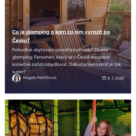
Co je glamping a kam za ním vyrazit po
Česku?
Pohodlné ubytování uprostřed přírody? Zkuste
glamping: Fenomén, který se v České republice
konečně začal zabydlovat. Odkud přišel a proč je tak
super?
Magda Petříčková
8. 7. 2026