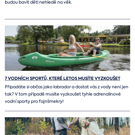
budou bavit děti nehledě na věk.
7 VODNÍCH SPORTŮ, KTERÉ LETOS MUSÍTE VYZKOUŠET
Připadáte si občas jako labrador a dostat vás z vody není jen
tak? V tom případě musíte vyzkoušet tyhle adrenalinové
vodní sporty pro fajnšmekry!