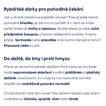
Rybářské dárky pro pohodlné čekání
Jak si zkrátit čekání na kapitální úlovek? Pokud ještě nemá
křesílko
pohodlné
, je čas mu ho pořídit. A v něm se může
knihy o rybolovu
roční
začíst třeba do
. Skvělý dárek je také
předplatné časopisu
o tomto oblíbeném koníčku. K duhu
termoska
placatka
přijde i
nebo
. A že nemá rád úplné ticho?
Přenosné rádio
to jistí.
Do deště, do tmy i proti hmyzu
Přece se nenechá odradit deštěm! Proti tomu se mu bude
nepromokavé oblečení
pláštěnka
rybářský
hodit
, kvalitní
a
deštník
s bočnicemi. A u vody by mu rozhodně nemělo
vodotěsné
pouzdro na mobil
chybět ani
.
Chodí chytat i více dní v kuse? Na večerní rybolov pak ocení
čelovku
spacák
stan
bivak
vodotěsnou
,
,
nebo
.