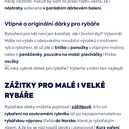
nikdy neztratí. Pokud by vám to přišlo fádní, vězte, že i
nástrahy
v parádním dárkovém balení
seženete
.
Vtipné a originální dárky pro rybáře
Rybaření pro něj není jen koníček, ale i životní styl? Výborně!
Máte na výběr z obrovského množství výrobků s motivem
trička
ponožky
ryb a rybaření. Ať už jde o
a
s vtipnými motivy,
peněženky
pouzdra
na mobil
plecháčky
nebo o
,
,
i třeba
osušky
.
ZÁŽITKY PRO MALÉ I VELKÉ
RYBÁŘE
zážitkově
Rybářské dárky můžete pojmout i
. A to od
rybaření na soukromém rybníku
až po nezapomenutelnou
rybářskou výpravu
do Norska
třeba
, které je rybářským
Kurz vaření
rájem. A že by se rád naučil úlovky i zpracovat?