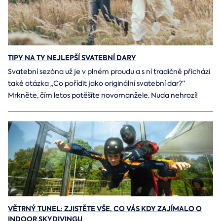
TIPY NA TY NEJLEPŠÍ SVATEBNÍ DARY
Svatební sezóna už je v plném proudu a s ní tradičně přichází
také otázka „Co pořídit jako originální svatební dar?“
Mrkněte, čím letos potěšíte novomanžele. Nuda nehrozí!
VĚTRNÝ TUNEL: ZJISTĚTE VŠE, CO VÁS KDY ZAJÍMALO O
INDOOR SKYDIVINGU