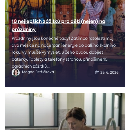
10 nejlepších zážitků pro děti (nejen) na
prázdniny
Prázdniny jsou konečně tady! Zatímco ratolesti mají
dva měsíce na načerpání energie do dalšího školního
roku, vy musíte vymyslet, u čeho budou dobíjet
baterky. Tablety a telefony stranou, přinášíme 10
parádních zážitků,
...
Magda Petříčková
29. 6. 2026