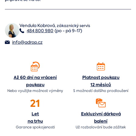
Vendula Kobrová
,
zákaznický servis
484 800 980
(po - pá 9-17)
info@adrop.cz
Až 60 dní na vrácení
Platnost poukazu
poukazu
12 měsíců
Nebo využijte možnost výměny
S možností dalšího prodloužení
21
Let
Exkluzivní dárková
na trhu
balení
Garance spokojenosti
Už rozbalování bude
zážitek