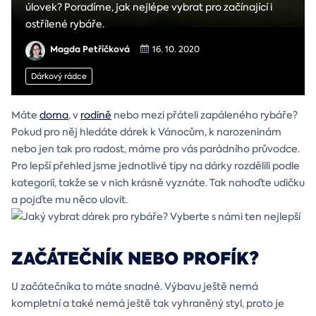
úlovek? Poradíme, jak nejlépe vybrat pro začínající i
ostřílené rybáře.
Magda Petříčková
16. 10. 2020
Dárkový rádce
Máte
doma
, v
rodině
nebo mezi přáteli zapáleného rybáře?
Pokud pro něj hledáte dárek k Vánocům, k narozeninám
nebo jen tak pro radost, máme pro vás parádního průvodce.
Pro lepší přehled jsme jednotlivé tipy na dárky rozdělili podle
kategorií, takže se v nich krásně vyznáte. Tak nahoďte udičku
a pojďte mu něco ulovit.
ZAČÁTEČNÍK NEBO PROFÍK?
U začátečníka to máte snadné. Výbavu ještě nemá
kompletní a také nemá ještě tak vyhraněný styl, proto je