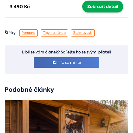
3 490 Kč
Zobrazit detail
Štítky:
Poradna
Tipy na nákup
Zajímavosti
Líbil se vám článek? Sdílejte ho se svými přáteli
To se mi líbí
Podobné články