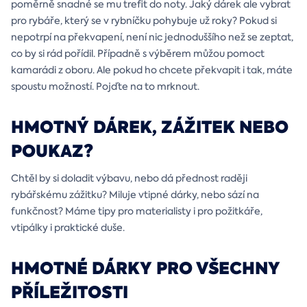
poměrně snadné se mu trefit do noty. Jaký dárek ale vybrat
pro rybáře, který se v rybníčku pohybuje už roky? Pokud si
nepotrpí na překvapení, není nic jednoduššího než se zeptat,
co by si rád pořídil. Případně s výběrem můžou pomoct
kamarádi z oboru. Ale pokud ho chcete překvapit i tak, máte
spoustu možností. Pojďte na to mrknout.
HMOTNÝ DÁREK, ZÁŽITEK NEBO
POUKAZ?
Chtěl by si doladit výbavu, nebo dá přednost raději
rybářskému zážitku? Miluje vtipné dárky, nebo sází na
funkčnost? Máme tipy pro materialisty i pro požitkáře,
vtipálky i praktické duše.
HMOTNÉ DÁRKY PRO VŠECHNY
PŘÍLEŽITOSTI