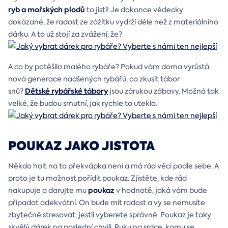
ryb a mořských plodů
to jistí! Je dokonce vědecky
dokázané, že radost ze zážitku vydrží déle než z materiálního
dárku. A to už stojí za zvážení, že?
A co by potěšilo malého rybáře? Pokud vám doma vyrůstá
nová generace nadšených rybářů, co zkusit tábor
Dětské rybářské tábory
snů?
jsou zárukou zábavy. Možná tak
velké, že budou smutní, jak rychle to uteklo.
POUKAZ JAKO JISTOTA
Někdo holt na ta překvápka není a má rád věci podle sebe. A
proto je tu možnost pořídit poukaz. Zjistěte, kde rád
poukaz
nakupuje a darujte mu
v hodnotě, jaká vám bude
připadat adekvátní. On bude mít radost a vy se nemusíte
zbytečně stresovat, jestli vyberete správně. Poukaz je taky
skvělý dárek na poslední chvíli. Ruku na srdce, komu se