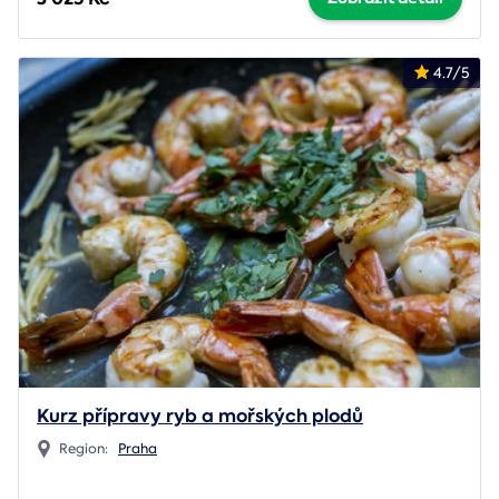
4.7/5
Kurz přípravy ryb a mořských plodů
Region:
Praha