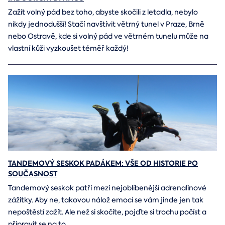
Zažít volný pád bez toho, abyste skočili z letadla, nebylo
nikdy jednodušší! Stačí navštívit větrný tunel v Praze, Brně
nebo Ostravě, kde si volný pád ve větrném tunelu může na
vlastní kůži vyzkoušet téměř každý!
TANDEMOVÝ SESKOK PADÁKEM: VŠE OD HISTORIE PO
SOUČASNOST
Tandemový seskok patří mezi nejoblíbenější adrenalinové
zážitky. Aby ne, takovou nálož emocí se vám jinde jen tak
nepoštěstí zažít. Ale než si skočíte, pojďte si trochu počíst a
připravit se na to.