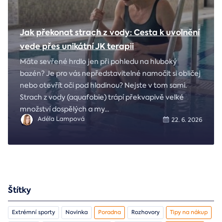
Jak překonat strach z vody: Cesta k uvolnění
vede přes unikátní JK terapii
Máte sevřené hrdlo jen při pohledu na hluboký
bazén? Je pro vás nepředstavitelné namočit si obličej
nebo otevřít oči pod hladinou? Nejste v tom sami.
Strach z vody (aquafobie) trápí překvapivě velké
množství dospělých a my
...
Adéla Lampová
22. 6. 2026
Štítky
Extrémní sporty
Novinka
Poradna
Rozhovory
Tipy na nákup