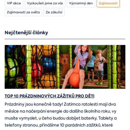
VIP akce
Vyzkoušeli jsme za vás
Významný den
Zajímavosti
Zajímavosti ze světa
Ze zákulisí
Nejčtenější články
TOP 10 PRÁZDNINOVÝCH ZÁŽITKŮ PRO DĚTI
Prázdniny jsou konečně tady! Zatímco ratolesti mají dva
měsíce na načerpání energie do dalšího školního roku, vy
musíte vymyslet, u čeho budou dobíjet baterky. Tablety a
telefony stranou, přinášíme 10 parádních zážitků, které