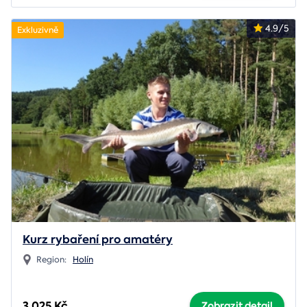
4.9/5
Exkluzivně
Kurz rybaření pro amatéry
Region:
Holín
3 025 Kč
Zobrazit detail