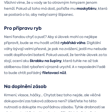
Všichni víme, že u vody se to otravným hmyzem jenom
moskytiéru
hemží. Pokud už toho má dost, pořiďte mu
, která
se postará o to, aby nebyl samý štípanec.
Pro přípravu ryb
Není fandou chyť a pusť? Aby si úlovek mohl co nejlépe
rybářská
váha
připravit, bude se mu hodit určitě
. Digitální
váhy bývají velmi přesné, je pak na zvážení, jestli mu nebude
vadit doplňování baterií. Pokud usoudí, že tenhle úlovek za to
škrabku na šupiny
stojí, ocení aku
, která tuhle ne až tak
oblíbenou část rybaření výrazně urychlí. A v neposlední řadě
filetovací nůž
to bude chtít pořádný
.
Na doplnění zásob
Krmení, vlasce, háčky… Chytat bez toho nejde, ale věčné
dokupování zas taková zábava není? Ušetřete ho této
nutnosti a dokupte mu pořádnou zásobu. Tyhle drobnosti se