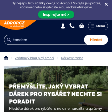
Ty nejlepší letní zážitky čekají na Adropu! Sbírejte je s přáteli,
rodinou anebo si vyhlašte svou osobní letní výzvu.
Inspirujte mě >
Menu
Hledat
Zážitkový blog plný emocí
Dárkový rádce
PŘEMÝŠLÍTE, JAKÝ VYBRAT
DÁREK PRO RYBÁŘE? NECHTE SI
PORADIT
Hledáte dárek pro rybáře, a ne a ne narazit na správný