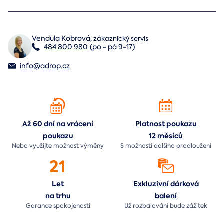
Vendula Kobrová
,
zákaznický servis
484 800 980
(po - pá 9-17)
info@adrop.cz
Až 60 dní na vrácení
Platnost poukazu
poukazu
12 měsíců
Nebo využijte možnost výměny
S možností dalšího prodloužení
21
Let
Exkluzivní dárková
na trhu
balení
Garance spokojenosti
Už rozbalování bude
zážitek