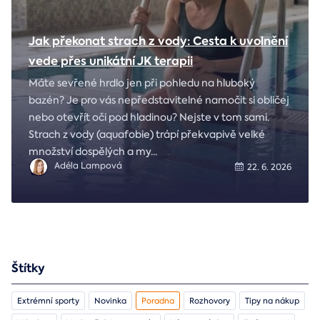
Jak překonat strach z vody: Cesta k uvolnění
vede přes unikátní JK terapii
Máte sevřené hrdlo jen při pohledu na hluboký
bazén? Je pro vás nepředstavitelné namočit si obličej
nebo otevřít oči pod hladinou? Nejste v tom sami.
Strach z vody (aquafobie) trápí překvapivě velké
množství dospělých a my
...
Adéla Lampová
22. 6. 2026
Štítky
Extrémní sporty
Novinka
Poradna
Rozhovory
Tipy na nákup