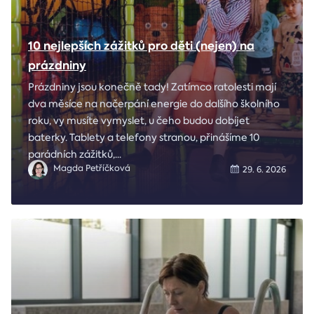
10 nejlepších zážitků pro děti (nejen) na
prázdniny
Prázdniny jsou konečně tady! Zatímco ratolesti mají
dva měsíce na načerpání energie do dalšího školního
roku, vy musíte vymyslet, u čeho budou dobíjet
baterky. Tablety a telefony stranou, přinášíme 10
parádních zážitků,
...
Magda Petříčková
29. 6. 2026