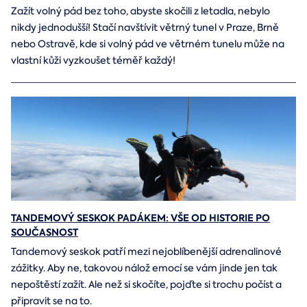
Zažít volný pád bez toho, abyste skočili z letadla, nebylo
nikdy jednodušší! Stačí navštívit větrný tunel v Praze, Brně
nebo Ostravě, kde si volný pád ve větrném tunelu může na
vlastní kůži vyzkoušet téměř každý!
TANDEMOVÝ SESKOK PADÁKEM: VŠE OD HISTORIE PO
SOUČASNOST
Tandemový seskok patří mezi nejoblíbenější adrenalinové
zážitky. Aby ne, takovou nálož emocí se vám jinde jen tak
nepoštěstí zažít. Ale než si skočíte, pojďte si trochu počíst a
připravit se na to.