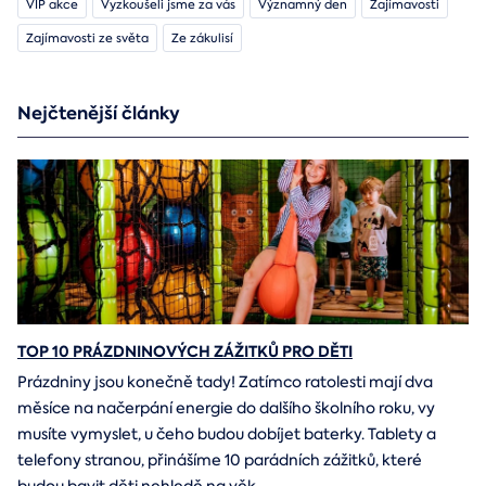
VIP akce
Vyzkoušeli jsme za vás
Významný den
Zajímavosti
Zajímavosti ze světa
Ze zákulisí
Nejčtenější články
TOP 10 PRÁZDNINOVÝCH ZÁŽITKŮ PRO DĚTI
Prázdniny jsou konečně tady! Zatímco ratolesti mají dva
měsíce na načerpání energie do dalšího školního roku, vy
musíte vymyslet, u čeho budou dobíjet baterky. Tablety a
telefony stranou, přinášíme 10 parádních zážitků, které
budou bavit děti nehledě na věk.