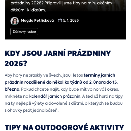
prázdniny 2026? Připravili jsme tipy na míru akčním
dítkům i kliďasům.
Magda Petříčková
5. 1. 2026
Dárkový rádce
KDY JSOU JARNÍ PRÁZDNINY
2026?
termíny jarních
Aby hory nepraskly ve švech, jsou i letos
prázdnin rozdělené do několika týdnů od 2. února do 15.
března
. Pokud chcete najít, kdy bude mít volno váš okres,
mrkněte na
kalendář jarních prázdnin
. A teď už hurá na tipy
na ty nejlepší výlety a dovolené s dětmi, o kterých se budou
slohovky psát jedna báseň.
TIPY NA OUTDOOROVÉ AKTIVITY