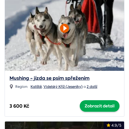
Mushing - jízda se psím spřežením
Region:
Kaliště
,
Videlský Kříž (Jeseníky)
a
2 další
3 600 Kč
Zobrazit detail
4.9/5