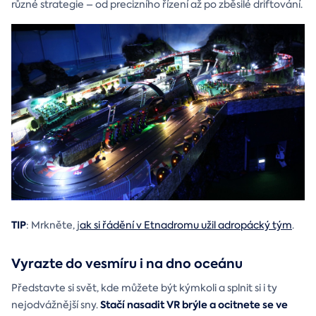
různé strategie – od precizního řízení až po zběsilé driftování.
TIP
: Mrkněte, j
ak si řádění v Etnadromu užil adropácký tým
.
Vyrazte do vesmíru i na dno oceánu
Představte si svět, kde můžete být kýmkoli a splnit si i ty
Stačí nasadit VR brýle a ocitnete se ve
nejodvážnější sny.