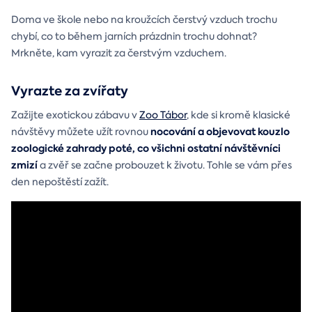
Doma ve škole nebo na kroužcích čerstvý vzduch trochu
chybí, co to během jarních prázdnin trochu dohnat?
Mrkněte, kam vyrazit za čerstvým vzduchem.
Vyrazte za zvířaty
Zažijte exotickou zábavu v
Zoo Tábor
, kde si kromě klasické
nocování a objevovat kouzlo
návštěvy můžete užít rovnou
zoologické zahrady poté, co všichni ostatní návštěvníci
zmizí
a zvěř se začne probouzet k životu. Tohle se vám přes
den nepoštěstí zažít.