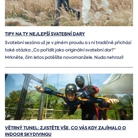
TIPY NA TY NEJLEPŠÍ SVATEBNÍ DARY
Svatební sezóna už je v plném proudu a s ní tradičně přichází
také otázka „Co pořídit jako originální svatební dar?“
Mrkněte, čím letos potěšíte novomanžele. Nuda nehrozí!
VĚTRNÝ TUNEL: ZJISTĚTE VŠE, CO VÁS KDY ZAJÍMALO O
INDOOR SKYDIVINGU