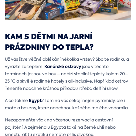
KAM S DĚTMI NA JARNÍ
PRÁZDNINY DO TEPLA?
Už vás štve věčné oblékání několika vrstev? Sbalte rodinku a
Kanárské ostrovy
vyrazte za teplem.
jsou v těchto
termínech jasnou volbou – nabízí stabilní teploty kolem 20–
25 °C a skvělé rodinné hotely s all-inclusive. Například ostrov
Tenerife nadchne krásnou přírodou i třeba delfíní show.
Egypt
A co takhle
? Tam na vás čekají nejen pyramidy, ale i
moře a bazény, které nadchnou každého malého vodomila.
Nezapomeňte však na včasnou rezervaci a cestovní
pojištění. A zejména u Egypta také na černé uhlí nebo
smectu, ať tu exotiku nemáte příliš divokou.