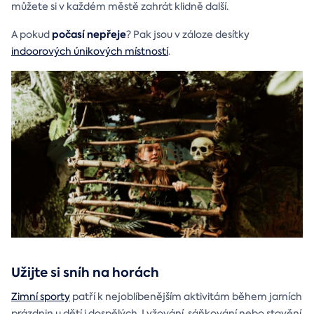
můžete si v každém městě zahrát klidně další.
počasí nepřeje
A pokud
? Pak jsou v záloze desítky
indoorových únikových místností
.
Užijte si sníh na horách
Zimní sporty
patří k nejoblíbenějším aktivitám během jarních
prázdnin u dětí i dospělých. Lyžování, sáňkování nebo stavění