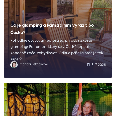
Co je glamping a kam za ním vyrazit po
Česku?
Pohodlné ubytování uprostřed přírody? Zkuste
glamping: Fenomén, který se v České republice
konečně začal zabydlovat. Odkud přišel a proč je tak
super?
Magda Petříčková
8. 7. 2026