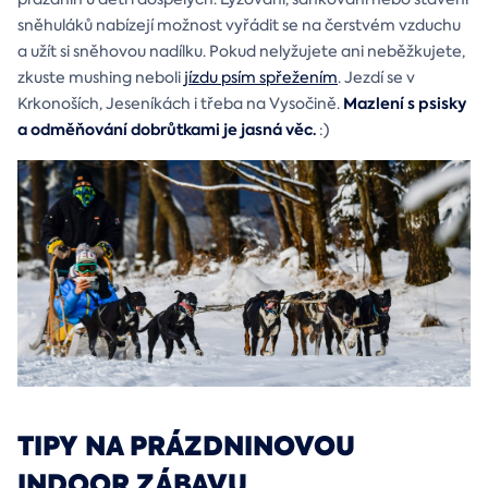
sněhuláků nabízejí možnost vyřádit se na čerstvém vzduchu
a užít si sněhovou nadílku. Pokud nelyžujete ani neběžkujete,
zkuste mushing neboli
jízdu psím spřežením
. Jezdí se v
Mazlení s psisky
Krkonoších, Jeseníkách i třeba na Vysočině.
a odměňování dobrůtkami je jasná věc.
:)
TIPY NA PRÁZDNINOVOU
INDOOR ZÁBAVU