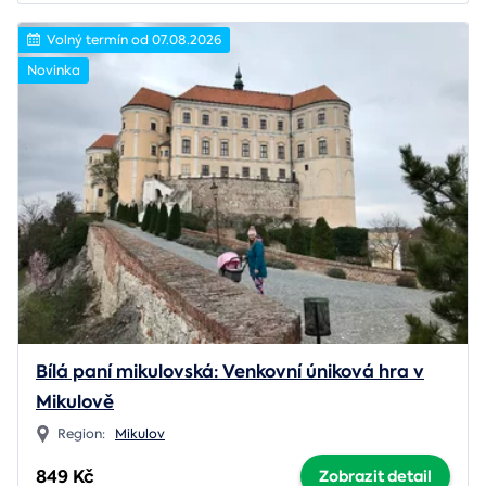
Volný termín od 07.08.2026
Novinka
Bílá paní mikulovská: Venkovní úniková hra v
Mikulově
Region:
Mikulov
849 Kč
Zobrazit detail