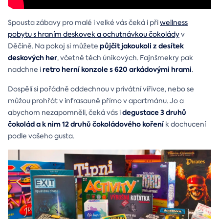
Spousta zábavy pro malé i velké vás čeká i při
wellness
pobytu s hraním deskovek a ochutnávkou čokolády
v
půjčit jakoukoli z desítek
Děčíně. Na pokoj si můžete
deskových her
, včetně těch únikových. Fajnšmekry pak
retro herní konzole s 620 arkádovými hrami
nadchne i
.
Dospělí si pořádně oddechnou v privátní vířivce, nebo se
můžou prohřát v infrasauně přímo v apartmánu. Jo a
degustace 3 druhů
abychom nezapomněli, čeká vás i
čokolád a k nim 12 druhů čokoládového koření
k dochucení
podle vašeho gusta.