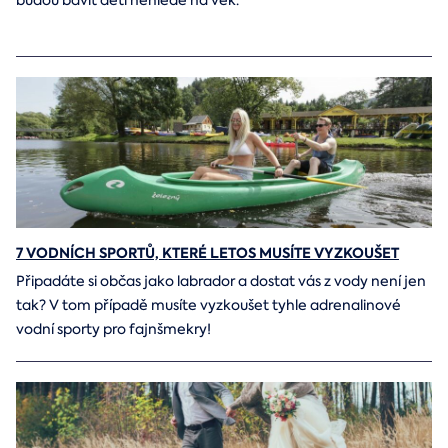
7 VODNÍCH SPORTŮ, KTERÉ LETOS MUSÍTE VYZKOUŠET
Připadáte si občas jako labrador a dostat vás z vody není jen
tak? V tom případě musíte vyzkoušet tyhle adrenalinové
vodní sporty pro fajnšmekry!