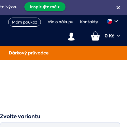
Inspirujte mě >
etní výzvu.
Vše o nákupu
Kontakty
Mám poukaz
0 Kč
Dárkový průvodce
Zvolte variantu