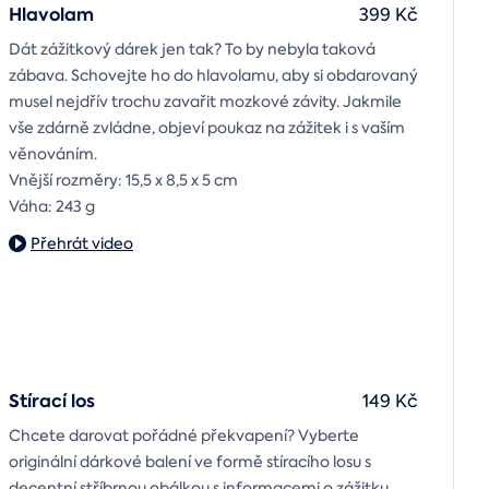
Hlavolam
399 Kč
Dát zážitkový dárek jen tak? To by nebyla taková
zábava. Schovejte ho do hlavolamu, aby si obdarovaný
musel nejdřív trochu zavařit mozkové závity. Jakmile
vše zdárně zvládne, objeví poukaz na zážitek i s vaším
věnováním.
Vnější rozměry: 15,5 x 8,5 x 5 cm
Váha: 243 g
Přehrát video
Stírací los
149 Kč
Chcete darovat pořádné překvapení? Vyberte
originální dárkové balení ve formě stíracího losu s
decentní stříbrnou obálkou s informacemi o zážitku.