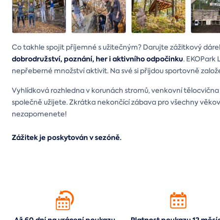
Co takhle spojit příjemné s užitečným? Darujte zážitkový d
dobrodružství, poznání, her i aktivního odpočinku
. EKOPark L
nepřeberné množství aktivit. Na své si přijdou sportovně založ
Vyhlídková rozhledna v korunách stromů, venkovní tělocvična č
společně užijete. Zkrátka nekončící zábava pro všechny věkov
nezapomenete!
Zážitek je poskytován v sezóně.