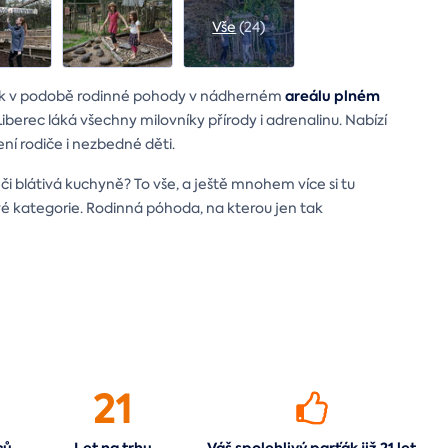
Vše
(24)
areálu plném
árek v podobě rodinné pohody v nádherném
iberec láká všechny milovníky přírody i adrenalinu. Nabízí
ení rodiče i nezbedné děti.
i blátivá kuchyně? To vše, a ještě mnohem více si tu
é kategorie. Rodinná póhoda, na kterou jen tak
21