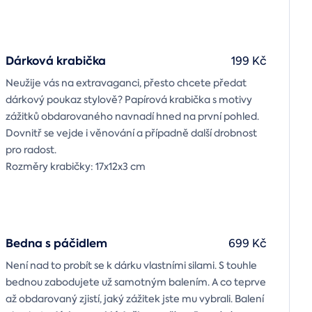
Dárková krabička
199 Kč
Neužije vás na extravaganci, přesto chcete předat
dárkový poukaz stylově? Papírová krabička s motivy
zážitků obdarovaného navnadí hned na první pohled.
Dovnitř se vejde i věnování a případně další drobnost
pro radost.
Rozměry krabičky: 17x12x3 cm
Bedna s páčidlem
699 Kč
Není nad to probít se k dárku vlastními silami. S touhle
bednou zabodujete už samotným balením. A co teprve
až obdarovaný zjistí, jaký zážitek jste mu vybrali. Balení