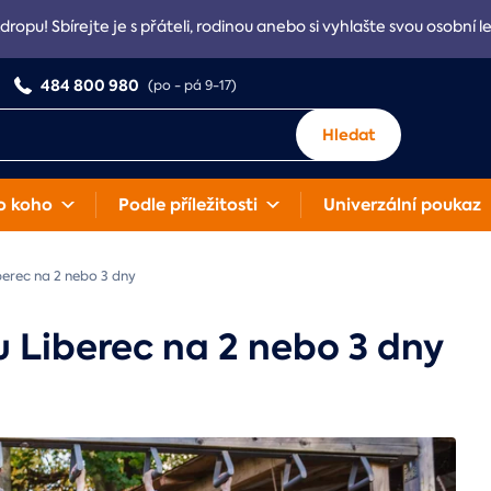
Adropu! Sbírejte je s přáteli, rodinou anebo si vyhlašte svou osobní l
484 800 980
(po - pá 9-17)
Hledat
o koho
Podle příležitosti
Univerzální poukaz
erec na 2 nebo 3 dny
 Liberec na 2 nebo 3 dny