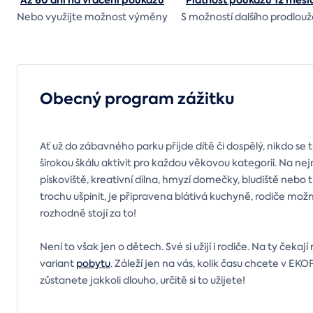
Až 60 dní na vrácení
poukazu
Platnost poukazu 12 měsí
Nebo využijte možnost výměny
S možností dalšího prodlouž
Obecný program zážitku
Ať už do zábavného parku přijde dítě či dospělý, nikdo se
širokou škálu aktivit pro každou věkovou kategorii. Na 
pískoviště, kreativní dílna, hmyzí domečky, bludiště nebo t
trochu ušpinit, je připravena blátivá kuchyně, rodiče možn
rozhodně stojí za to!
Není to však jen o dětech. Své si užijí i rodiče. Na ty čekaj
variant
pobytu
. Záleží jen na vás, kolik času chcete v EK
zůstanete jakkoli dlouho, určitě si to užijete!