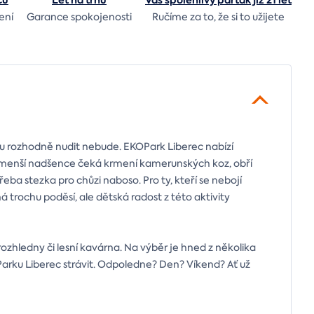
ců
Let
na trhu
Váš spolehlivý parťák již 21 let
ení
Garance spokojenosti
Ručíme za to,
že si to užijete
 tu rozhodně nudit nebude. EKOPark Liberec nabízí
nejmenší nadšence čeká krmení kamerunských koz, obří
řeba stezka pro chůzi naboso. Pro ty, kteří se nebojí
á trochu poděsí, ale dětská radost z této aktivity
í rozhledny či lesní kavárna. Na výběr je hned z několika
OParku Liberec strávit. Odpoledne? Den? Víkend? Ať už