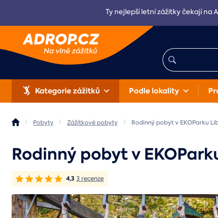
Ty nejlepší letní zážitky čekají na 
Kategorie zážitků
Podle lokality
Pr
Pobyty
Zážitkové pobyty
Rodinný pobyt v EKOParku Lib
Rodinný pobyt v EKOParku
4,3
3 recenze