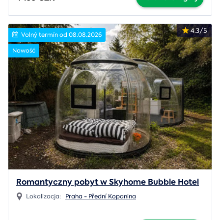
4.3/5
Volný termín od 08.08.2026
Nowość
Romantyczny pobyt w Skyhome Bubble Hotel
Lokalizacja:
Praha - Přední Kopanina