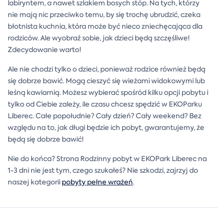
labiryntem, a nawet szlakiem bosych stóp. Na tych, którzy
nie mają nic przeciwko temu, by się trochę ubrudzić, czeka
błotnista kuchnia, która może być nieco zniechęcająca dla
rodziców. Ale wyobraź sobie, jak dzieci będą szczęśliwe!
Zdecydowanie warto!
Ale nie chodzi tylko o dzieci, ponieważ rodzice również będą
się dobrze bawić. Mogą cieszyć się wieżami widokowymi lub
leśną kawiarnią. Możesz wybierać spośród kilku opcji pobytu i
tylko od Ciebie zależy, ile czasu chcesz spędzić w EKOParku
Liberec. Całe popołudnie? Cały dzień? Cały weekend? Bez
względu na to, jak długi będzie ich pobyt, gwarantujemy, że
będą się dobrze bawić!
Nie do końca? Strona Rodzinny pobyt w EKOPark Liberec na
1-3 dni nie jest tym, czego szukałeś? Nie szkodzi, zajrzyj do
naszej kategorii
pobyty pełne wrażeń
.