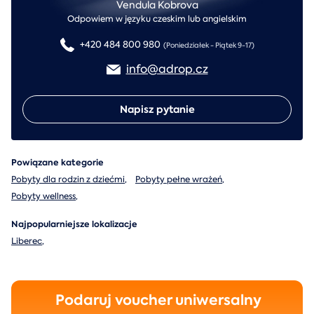
Vendula Kobrova
Odpowiem w języku czeskim lub angielskim
+420 484 800 980
(Poniedziałek - Piątek 9-17)
info@adrop.cz
Napisz pytanie
Powiązane kategorie
Pobyty dla rodzin z dziećmi
,
Pobyty pełne wrażeń
,
Pobyty wellness
,
Najpopularniejsze lokalizacje
Liberec
,
Podaruj voucher uniwersalny