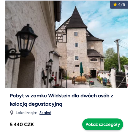
4/5
Pobyt w zamku Wildstein dla dwóch osób z
kolacją degustacyjną
Lokalizacja:
Skalná
5 440 CZK
Pokaż szczegóły