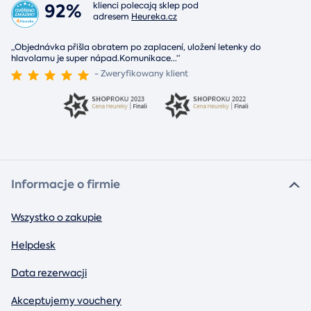
92%
klienci polecają sklep pod
adresem
Heureka.cz
„Objednávka přišla obratem po zaplacení, uložení letenky do
hlavolamu je super nápad.Komunikace
...
“
- Zweryfikowany klient
Informacje o firmie
Wszystko o zakupie
Helpdesk
Data rezerwacji
Akceptujemy vouchery