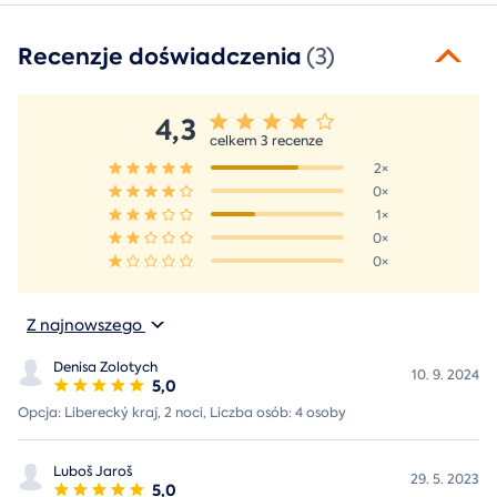
Recenzje doświadczenia
(3)
4,3
celkem 3 recenze
2×
0×
1×
0×
0×
Z najnowszego
Denisa Zolotych
10. 9. 2024
5,0
Opcja: Liberecký kraj, 2 noci, Liczba osób: 4 osoby
Luboš Jaroš
29. 5. 2023
5,0