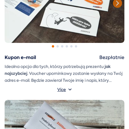
Kupon e-mail
Bezpłatnie
jak
Idealna opcja dla tych, którzy potrzebują prezentu
najszybciej
. Voucher upominkowy zostanie wysłany na Twój
adres e-mail. Będzie zawierał Twoje imię i napis, który
A
koperta prezentowa
możesz sam napisać.
którą można
Více
po prostu wydrukować, wyciąć i skleić, zostanie również
dołączona do wiadomości e-mail.