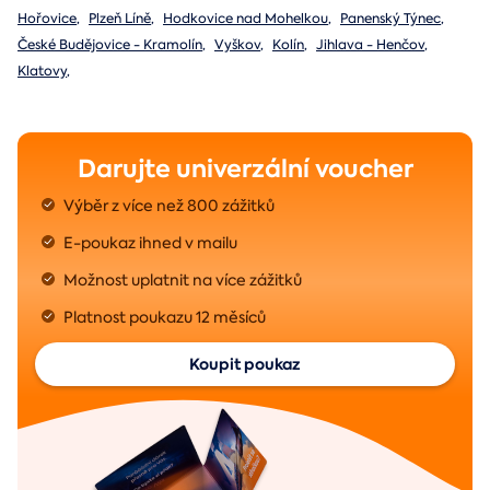
Hořovice
,
Plzeň Líně
,
Hodkovice nad Mohelkou
,
Panenský Týnec
,
České Budějovice - Kramolín
,
Vyškov
,
Kolín
,
Jihlava - Henčov
,
Klatovy
,
Darujte univerzální voucher
Výběr z více než 800 zážitků
E-poukaz ihned v mailu
Možnost uplatnit na více zážitků
Platnost poukazu 12 měsíců
Koupit poukaz