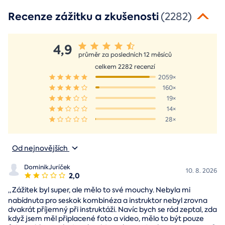
Recenze zážitku a zkušenosti
(2282)
4,9
průměr za posledních 12 měsíců
celkem 2282 recenzí
2059×
160×
19×
14×
28×
Od nejnovějších
DominikJuríček
10. 8. 2026
2,0
„
Zážitek byl super, ale mělo to své mouchy. Nebyla mi
nabídnuta pro seskok kombinéza a instruktor nebyl zrovna
dvakrát příjemný při instruktáži. Navíc bych se rád zeptal, zda
když jsem měl připlacené foto a video, mělo to být pouze