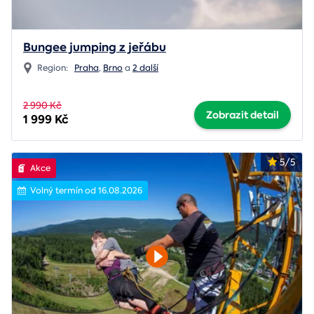
Bungee jumping z jeřábu
Region:
Praha
,
Brno
a
2 další
2 990 Kč
Zobrazit detail
1 999 Kč
5/5
Akce
Volný termín od 16.08.2026