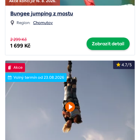
Akce končí již 16. 8. 2026.
Bungee jumping z mostu
Region:
Chomutov
2 299 Kč
Zobrazit detail
1 699 Kč
4.7/5
Akce
Volný termín od 23.08.2026