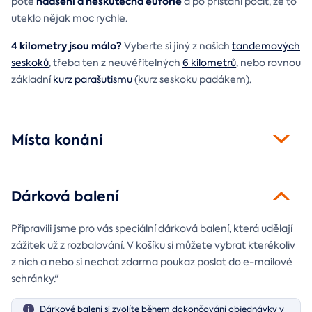
nadšení a neskutečná euforie
poté
a po přistání pocit, že to
uteklo nějak moc rychle.
4 kilometry jsou málo?
Vyberte si jiný z našich
tandemových
seskoků
, třeba ten z neuvěřitelných
6 kilometrů
, nebo rovnou
základní
kurz parašutismu
(kurz seskoku padákem).
Místa konání
Dárková balení
Připravili jsme pro vás speciální dárková balení, která udělají
zážitek už z rozbalování. V košíku si můžete vybrat kterékoliv
z nich a nebo si nechat zdarma poukaz poslat do e-mailové
schránky."
Dárkové balení si zvolíte během dokončování objednávky v