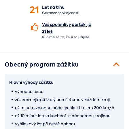
21
Let
na trhu
Garance spokojenosti
Váš spolehlivý parťák již
21 let
Ručíme za to,
že si to užijete
Obecný program zážitku
Hlavní výhody zážitku
výhodná cena
zázemí nejlepší školy parašutismu v každém kraji
až minuta volného pádu rychlostí kolem 200 km/h
až 10 minut letu a kochání se nádhernou krajinou
vyhlídkový let při cestě nahoru