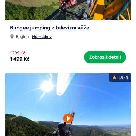
Bungee jumping z televizní věže
Region:
Harrachov
1 799 Kč
Zobrazit detail
1 499 Kč
4.9/5