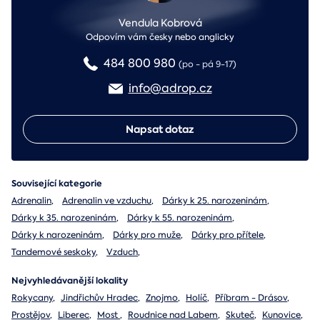
Vendula Kobrová
Odpovím vám česky nebo anglicky
484 800 980
(po - pá 9-17)
info@adrop.cz
Napsat dotaz
Související kategorie
Adrenalin
,
Adrenalin ve vzduchu
,
Dárky k 25. narozeninám
,
Dárky k 35. narozeninám
,
Dárky k 55. narozeninám
,
Dárky k narozeninám
,
Dárky pro muže
,
Dárky pro přítele
,
Tandemové seskoky
,
Vzduch
,
Nejvyhledávanější lokality
Rokycany
,
Jindřichův Hradec
,
Znojmo
,
Holíč
,
Příbram - Drásov
,
Prostějov
,
Liberec
,
Most
,
Roudnice nad Labem
,
Skuteč
,
Kunovice
,