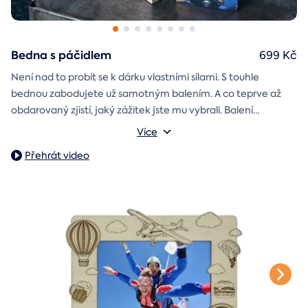
Bedna s páčidlem
699 Kč
Není nad to probít se k dárku vlastními silami. S touhle
bednou zabodujete už samotným balením. A co teprve až
obdarovaný zjistí, jaký zážitek jste mu vybrali. Balení
dárkovou skládačku
obsahuje
Můžete vybrat z motivů k narozeninám, z lásky, k vánocům
s vaším věnováním a
Více
poukazem na vámi vybraný zážitek. A pokud budete chtít,
nebo svatbě.
Přehrát video
stylové tričko
tak i
Vnější rozměry: 20×20×20 cm
na památku.