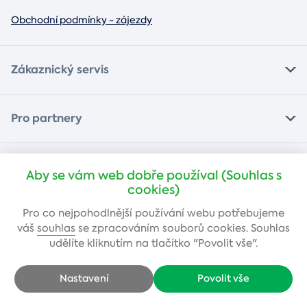
Obchodní podmínky - zájezdy
Zákaznický servis
Pro partnery
484 800 980
(po - pá 9-17)
Aby se vám web dobře používal (Souhlas s
cookies)
info@adrop.cz
Pro co nejpohodlnější používání webu potřebujeme
váš
souhlas
se zpracováním souborů cookies. Souhlas
Zůstaňte s námi v kontaktu:
udělíte kliknutím na tlačítko "Povolit vše".
Nastavení
Povolit vše
Možnosti platby: