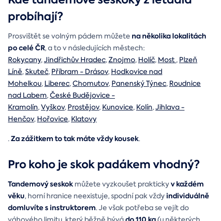
probíhají?
na několika lokalitách
Prosvištět se volným pádem můžete
po celé ČR
, a to v následujících městech:
Rokycany
,
Jindřichův Hradec
,
Znojmo
,
Holíč
,
Most
,
Plzeň
Líně
,
Skuteč
,
Příbram - Drásov
,
Hodkovice nad
Mohelkou
,
Liberec
,
Chomutov
,
Panenský Týnec
,
Roudnice
nad Labem
,
České Budějovice -
Kramolín
,
Vyškov
,
Prostějov
,
Kunovice
,
Kolín
,
Jihlava -
Henčov
,
Hořovice
,
Klatovy
Za zážitkem to tak máte vždy kousek
.
.
Pro koho je skok padákem vhodný?
Tandemový seskok
v každém
můžete vyzkoušet prakticky
věku
individuálně
, horní hranice neexistuje, spodní pak vždy
domluvíte s instruktorem
. Je však potřeba se vejít do
do 110 kg
váhového limitu, který běžně bývá
(u některých