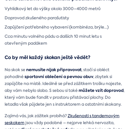
Vyhlídkový let do výšky okolo 3000–4000 metrů
Doprovod zkušeného parašutisty
Zapůjčení potřebného vybavení (kombinéza, brýle…)
Cca minutu volného pádu a dalších 10 minut letu s
otevřeným padákem
Co by měl každý skokan ještě vědět?
nemusíte nijak připravovat
Na skok se
, stačí si obléct
sportovní oblečení a pevnou obuv
pohodlné
, zbytek si
zapůjčíte na místě. Ideálně se před zážitkem trošku najezte,
můžete vzít doprovod
aby vám nebylo slabo. S sebou si také
,
který vám bude fandit v prostoru přistávací plochy. Do
letadla však půjdete jen s instruktorem a ostatními skokany.
Zajímá vás, jak zážitek probíhá?
Zkušenosti s tandemovým
seskokem
jsou vždy podobné – nejprve lehká nervozita,