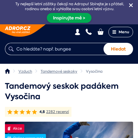
Ty nejlepší letní zážitky čekají na Adropu! Sbírejte je s přáteli,
rodinou anebo si vyhlašte svou osobní letní výzvu.
Inspirujte mě >
Menu
Hledat
Vzduch
Tandemové seskoky
Vysočina
Tandemový seskok padákem
Vysočina
4,8
2282 recenzí
Akce