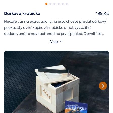
Dárková krabička
199 Kč
Neužije vás na extravaganci, přesto chcete předat dárkový
poukaz stylově? Papírová krabička s motivy zážitků
obdarovaného navnadí hned na první pohled. Dovnitř se
vejde i věnování a případně další drobnost pro radost.
Rozměry krabičky: 17x12x3 cm
Více