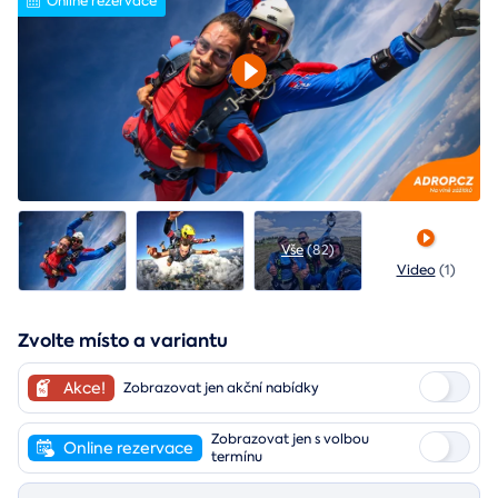
Online rezervace
Vše
(82)
Video
(1)
Zvolte místo a variantu
Akce!
Zobrazovat jen akční nabídky
Zobrazovat jen s volbou
Online rezervace
termínu