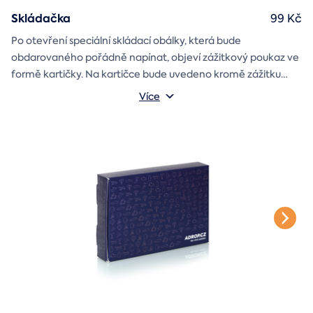
Skládačka
99 Kč
Po otevření speciální skládací obálky, která bude
obdarovaného pořádně napínat, objeví zážitkový poukaz ve
formě kartičky. Na kartičce bude uvedeno kromě zážitku
také jméno a věnování, které si v průběhu objednávky sami
Více
vyplníte.