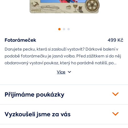
Fotorámeček
499 Kč
Darujete pecku, která si zaslouží vystavit? Dárkové balení v
podobě fotorámečku je jasná volba. Před zážitkem si do něj
obdarovaný vystaví poukaz, který ho parádně natěší, po
absolvování do rámečku poputuje fotka ze zážitku, která při
Můžete vybrat z motivů balónový, tunelový a univerzální
Více
každém prohlédnutí oživí vzpomínky.
fotorámeček.
Přijímáme poukázky
Vyzkoušeli jsme za vás