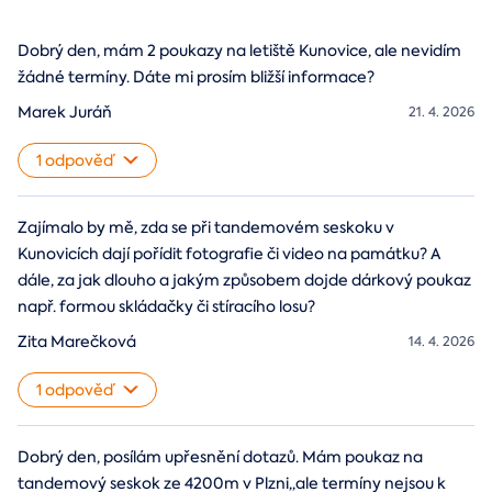
Dobrý den, mám 2 poukazy na letiště Kunovice, ale nevidím
žádné termíny. Dáte mi prosím bližší informace?
Marek Juráň
21. 4. 2026
1 odpověď
Zajímalo by mě, zda se při tandemovém seskoku v
Kunovicích dají pořídit fotografie či video na památku? A
dále, za jak dlouho a jakým způsobem dojde dárkový poukaz
např. formou skládačky či stíracího losu?
Zita Marečková
14. 4. 2026
1 odpověď
Dobrý den, posílám upřesnění dotazů. Mám poukaz na
tandemový seskok ze 4200m v Plzni,,ale termíny nejsou k