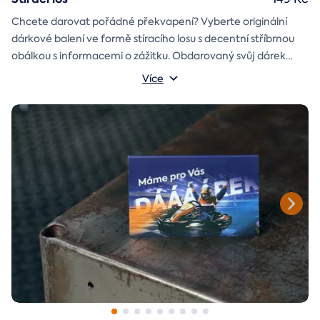
Chcete darovat pořádné překvapení? Vyberte originální
dárkové balení ve formě stíracího losu s decentní stříbrnou
obálkou s informacemi o zážitku. Obdarovaný svůj dárek
objeví až po chvilce napětí během stírání. Jedno je jisté, u nás
Více
je každý los výherní!