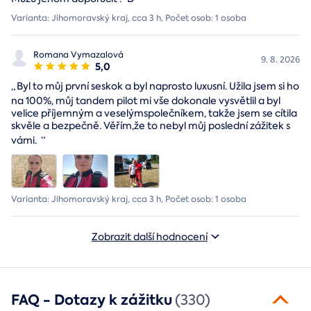
Varianta: Jihomoravský kraj, cca 3 h, Počet osob: 1 osoba
Romana Vymazalová
9. 8. 2026
5,0
„
Byl to můj první seskok a byl naprosto luxusní. Užila jsem si ho
na 100%, můj tandem pilot mi vše dokonale vysvětlil a byl
velice příjemným a veselýmspolečníkem, takže jsem se cítila
skvěle a bezpečně. Věřím,že to nebyl můj poslední zážitek s
vámi.
“
Varianta: Jihomoravský kraj, cca 3 h, Počet osob: 1 osoba
Zobrazit další hodnocení
FAQ - Dotazy k zážitku
(330)