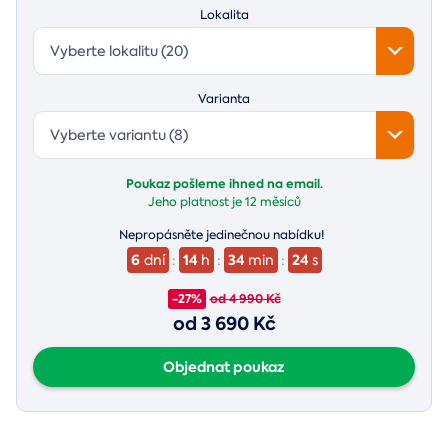
Lokalita
Vyberte lokalitu (20)
Varianta
Vyberte variantu (8)
Poukaz pošleme ihned na email.
Jeho platnost je
12 měsíců
Nepropásněte jedinečnou nabídku!
6
14
34
23
dní
:
h
:
min
:
s
-27%
od 4 990 Kč
od 3 690 Kč
Objednat poukaz