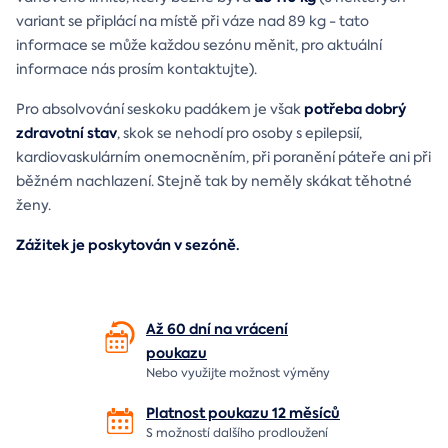
variant se připlácí na místě při váze nad 89 kg - tato
informace se může každou sezónu měnit, pro aktuální
informace nás prosím kontaktujte).
potřeba dobrý
Pro absolvování seskoku padákem je však
zdravotní stav
, skok se nehodí pro osoby s epilepsií,
kardiovaskulárním onemocněním, při poranění páteře ani při
běžném nachlazení. Stejně tak by neměly skákat těhotné
ženy.
Zážitek je poskytován v sezóně.
Až 60 dní na vrácení
poukazu
Nebo využijte možnost výměny
Platnost poukazu 12 měsíců
S možností dalšího prodloužení