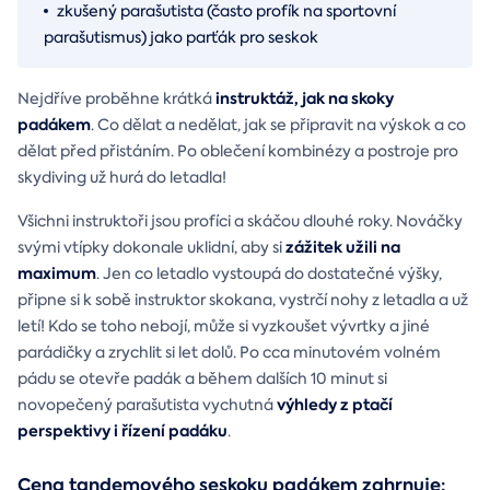
zkušený parašutista (často profík na sportovní
parašutismus) jako parťák pro seskok
instruktáž, jak na skoky
Nejdříve proběhne krátká
padákem
. Co dělat a nedělat, jak se připravit na výskok a co
dělat před přistáním. Po oblečení kombinézy a postroje pro
skydiving už hurá do letadla!
Všichni instruktoři jsou profíci a skáčou dlouhé roky. Nováčky
zážitek užili na
svými vtípky dokonale uklidní, aby si
maximum
. Jen co letadlo vystoupá do dostatečné výšky,
připne si k sobě instruktor skokana, vystrčí nohy z letadla a už
letí! Kdo se toho nebojí, může si vyzkoušet vývrtky a jiné
parádičky a zrychlit si let dolů. Po cca minutovém volném
pádu se otevře padák a během dalších 10 minut si
výhledy z ptačí
novopečený parašutista vychutná
perspektivy i řízení padáku
.
Cena tandemového seskoku padákem zahrnuje: