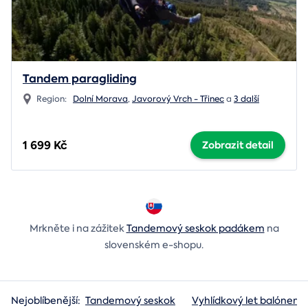
Tandem paragliding
Region:
Dolní Morava
,
Javorový Vrch - Třinec
a
3 další
1 699 Kč
Zobrazit detail
Mrkněte i na zážitek
Tandemový seskok padákem
na
slovenském e-shopu.
Nejoblíbenější:
Tandemový seskok
Vyhlídkový let balónem