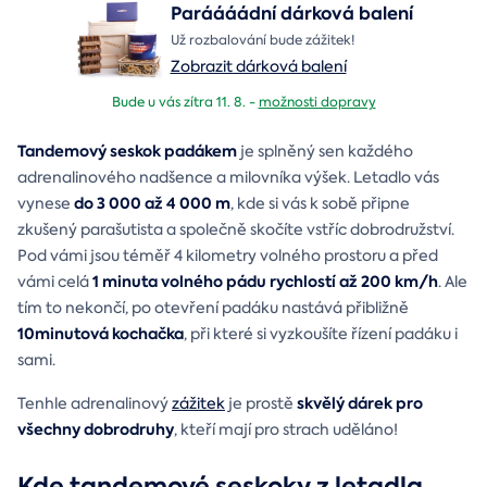
Paráááádní dárková balení
Už rozbalování bude zážitek!
Zobrazit dárková balení
Bude u vás zítra 11. 8. -
možnosti dopravy
Tandemový seskok padákem
je splněný sen každého
adrenalinového nadšence a milovníka výšek. Letadlo vás
do 3 000 až 4 000 m
vynese
, kde si vás k sobě připne
zkušený parašutista a společně skočíte vstříc dobrodružství.
Pod vámi jsou téměř 4 kilometry volného prostoru a před
1 minuta volného pádu rychlostí až 200 km/h
vámi celá
. Ale
tím to nekončí, po otevření padáku nastává přibližně
10minutová kochačka
, při které si vyzkoušíte řízení padáku i
sami.
skvělý dárek pro
Tenhle adrenalinový
zážitek
je prostě
všechny dobrodruhy
, kteří mají pro strach uděláno!
Kde tandemové seskoky z letadla