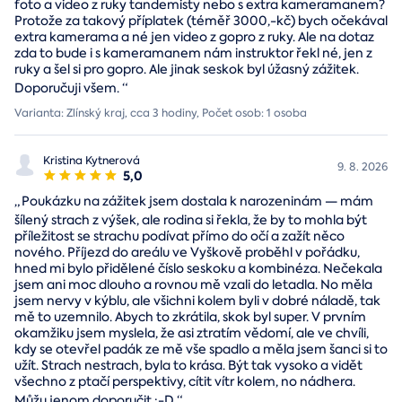
foto a video z ruky tandemisty nebo s extra kameramanem?
Protože za takový příplatek (téměř 3000,-kč) bych očekával
extra kamerama a né jen video z gopro z ruky. Ale na dotaz
zda to bude i s kameramanem nám instruktor řekl né, jen z
ruky a šel si pro gopro. Ale jinak seskok byl úžasný zážitek.
Doporučuji všem.
“
Varianta: Zlínský kraj, cca 3 hodiny, Počet osob: 1 osoba
Kristina Kytnerová
9. 8. 2026
5,0
„
Poukázku na zážitek jsem dostala k narozeninám — mám
šílený strach z výšek, ale rodina si řekla, že by to mohla být
příležitost se strachu podívat přímo do očí a zažít něco
nového. Příjezd do areálu ve Vyškově proběhl v pořádku,
hned mi bylo přidělené číslo seskoku a kombinéza. Nečekala
jsem ani moc dlouho a rovnou mě vzali do letadla. No měla
jsem nervy v kýblu, ale všichni kolem byli v dobré náladě, tak
mě to uzemnilo. Abych to zkrátila, skok byl super. V prvním
okamžiku jsem myslela, že asi ztratím vědomí, ale ve chvíli,
kdy se otevřel padák ze mě vše spadlo a měla jsem šanci si to
užít. Strach nestrach, byla to krása. Být tak vysoko a vidět
všechno z ptačí perspektivy, cítit vítr kolem, no nádhera.
Můžu jenom doporučit :-D
“