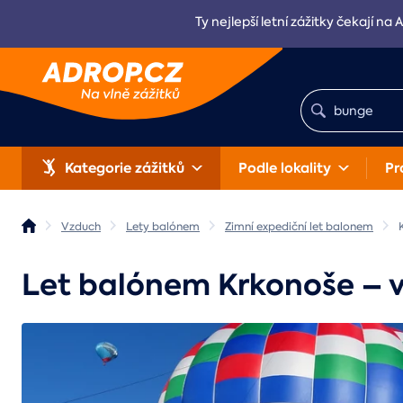
Ty nejlepší letní zážitky čekají na 
Kategorie zážitků
Podle lokality
Pr
Vzduch
Lety balónem
Zimní expediční let balonem
Let balónem Krkonoše – v