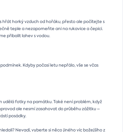
s hřát horký vzduch od hořáku, přesto ale počítejte s
ečně teple a nezapomeňte ani na rukavice a čepici.
 přibalit lahev s vodou.
podmínek. Kdyby počasí letu nepřálo, vše se včas
ám udělá fotky na památku. Také není problém, když
Doprovod ale nesmí zasahovat do průběhu zážitku –
částí posádky.
ledali? Nevadí, vyberte si něco jiného víc božejšího z