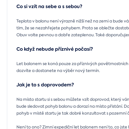
Co si vzít na sebe a s sebou?
Teplota v balonu není výrazně nižší než na zemi a bude vá
tím, že se nezahřejete pohybem. Proto se oblečte dostat
Obuv volte pevnou a dobře zateplenou. Také doporučujeme
Co když nebude příznivé počasí?
Let balonem se koná pouze za příznivých povětrnostních 
dozvíte a dostanete na výběr nový termín.
Jak je to s doprovodem?
Na místo startu si s sebou můžete vzít doprovod, který v
bude sledovat pohyb balonu a dorazí na místo přistání. 
pohyb v místě startu je tak dobré konzultovat s pozemní 
Není to ono? Zimní expediční let balonem není to, co jste h