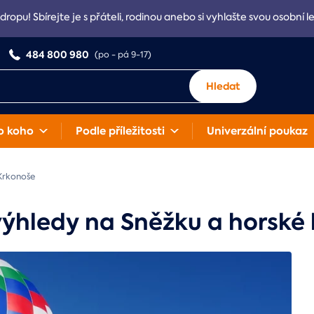
Adropu! Sbírejte je s přáteli, rodinou anebo si vyhlašte svou osobní l
484 800 980
(po - pá 9-17)
Hledat
o koho
Podle příležitosti
Univerzální poukaz
Krkonoše
ýhledy na Sněžku a horské