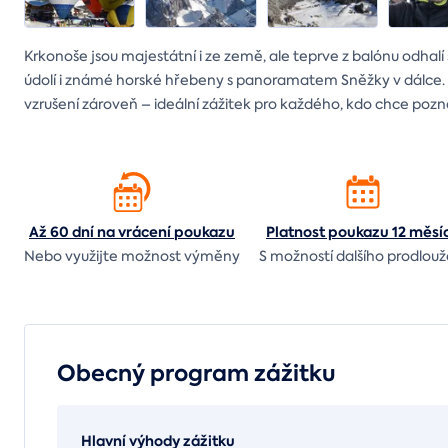
Krkonoše jsou majestátní i ze země, ale teprve z balónu odhal
údolí i známé horské hřebeny s panoramatem Sněžky v dálce. T
vzrušení zároveň – ideální zážitek pro každého, kdo chce pozna
Až 60 dní na vrácení
poukazu
Platnost poukazu 12 měsí
Nebo využijte možnost výměny
S možností dalšího prodlouž
Obecný program zážitku
Hlavní výhody zážitku