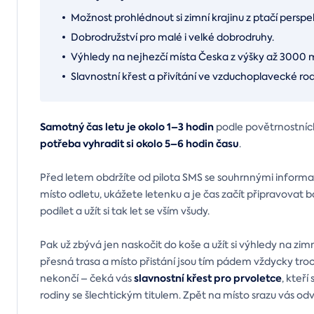
Možnost prohlédnout si zimní krajinu z ptačí perspe
Dobrodružství pro malé i velké dobrodruhy.
Výhledy na nejhezčí místa Česka z výšky až 3000 
Slavnostní křest a přivítání ve vzduchoplavecké rod
Samotný čas letu je okolo 1–3 hodin
podle povětrnostních
potřeba vyhradit si okolo 5–6 hodin času
.
Před letem obdržíte od pilota SMS se souhrnnými inform
místo odletu, ukážete letenku a je čas začít připravovat 
podílet a užít si tak let se vším všudy.
Pak už zbývá jen naskočit do koše a užít si výhledy na zim
přesná trasa a místo přistání jsou tím pádem vždycky troc
slavnostní křest pro prvoletce
nekončí – čeká vás
, kteř
rodiny se šlechtickým titulem. Zpět na místo srazu vás o