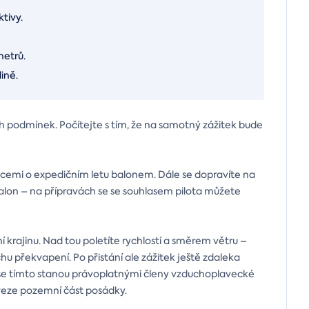
ktivy.
metrů.
ině.
 podmínek. Počítejte s tím, že na samotný zážitek bude
acemi o expedičním letu balonem. Dále se dopravíte na
balon – na přípravách se se souhlasem pilota můžete
ní krajinu. Nad tou poletíte rychlostí a směrem větru –
hu překvapení. Po přistání ale zážitek ještě zdaleka
í se tímto stanou právoplatnými členy vzduchoplavecké
dveze pozemní část posádky.