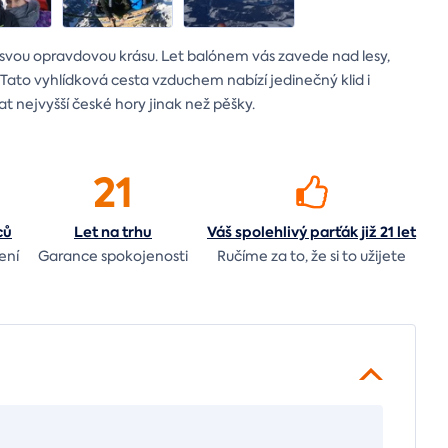
í svou opravdovou krásu. Let balónem vás zavede nad lesy,
ato vyhlídková cesta vzduchem nabízí jedinečný klid i
t nejvyšší české hory jinak než pěšky.
21
ců
Let
na trhu
Váš spolehlivý parťák již 21 let
ení
Garance spokojenosti
Ručíme za to,
že si to užijete