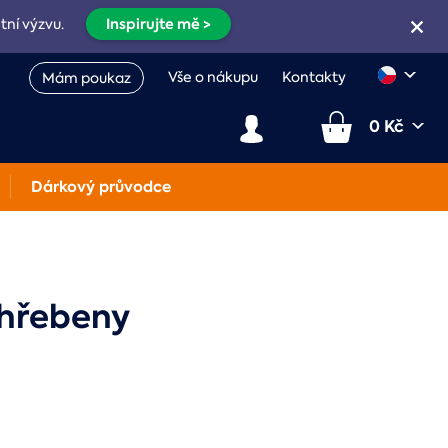
Inspirujte mě >
etní výzvu.
Vše o nákupu
Kontakty
Mám poukaz
0 Kč
Dárkový průvodce
 hřebeny