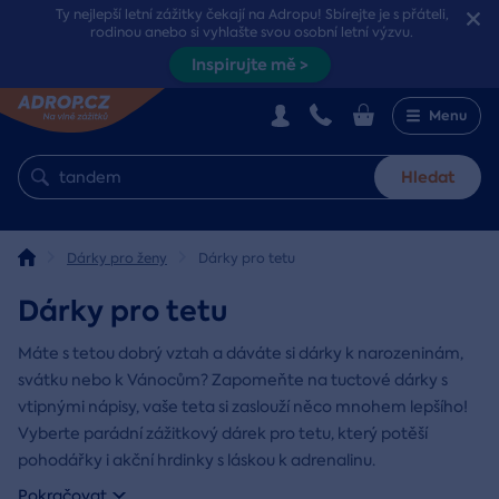
Ty nejlepší letní zážitky čekají na Adropu! Sbírejte je s přáteli,
rodinou anebo si vyhlašte svou osobní letní výzvu.
Inspirujte mě >
Menu
Hledat
Dárky pro ženy
Dárky pro tetu
Dárky pro tetu
Máte s tetou dobrý vztah a dáváte si dárky k narozeninám,
svátku nebo k Vánocům? Zapomeňte na tuctové dárky s
vtipnými nápisy, vaše teta si zaslouží něco mnohem lepšího!
Vyberte parádní zážitkový dárek pro tetu, který potěší
pohodářky i akční hrdinky s láskou k adrenalinu.
Pokračovat