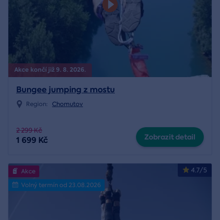
Akce končí již 9. 8. 2026.
Bungee jumping z mostu
Region:
Chomutov
2 299 Kč
Zobrazit detail
1 699 Kč
4.7/5
Akce
Volný termín od 23.08.2026