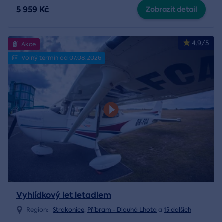
5 959 Kč
Zobrazit detail
4.9/5
Akce
Volný termín od 07.08.2026
Vyhlídkový let letadlem
Region:
Strakonice
,
Příbram - Dlouhá Lhota
a
15 dalších