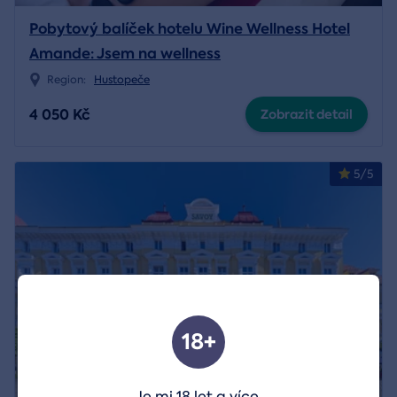
Pobytový balíček hotelu Wine Wellness Hotel
Amande: Jsem na wellness
Region:
Hustopeče
4 050 Kč
Zobrazit detail
5/5
18+
Je mi 18 let a více.