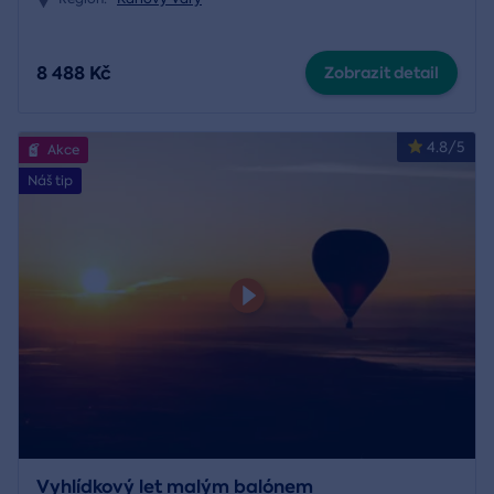
8 488 Kč
Zobrazit detail
4.8/5
Akce
Náš tip
Vyhlídkový let malým balónem