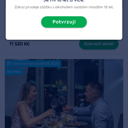
Zákaz prodeje zážitku s alkoholem osobám mladším 18 let.
Wellness pobyt ve Spa hotelu Savoy,
Potvrzuji
Františkovy Lázně
Region:
Františkovy Lázně
11 520 Kč
Zobrazit detail
Volný termín od 09.08.2026
Novinka