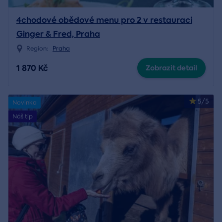
4chodové obědové menu pro 2 v restauraci
Ginger & Fred, Praha
Region:
Praha
1 870 Kč
Zobrazit detail
5/5
Novinka
Náš tip