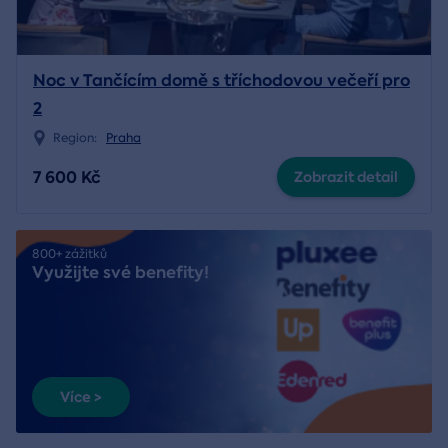
Noc v Tančícím domě s tříchodovou večeří pro
2
Region:
Praha
7 600 Kč
Zobrazit detail
800+ zážitků
Využijte své benefity!
Více >