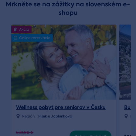
Mrkněte se na zážitky na slovenském e-
shopu
Akcia
Online rezervácia
Wellness pobyt pre seniorov v Česku
Bung
Región:
Písek u Jablunkova
Re
639,00 €