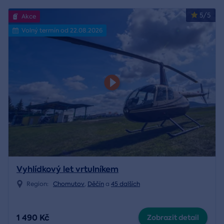
5/5
Akce
Volný termín od 22.08.2026
Vyhlídkový let vrtulníkem
Region:
Chomutov
,
Děčín
a
45 dalších
1 490 Kč
Zobrazit detail