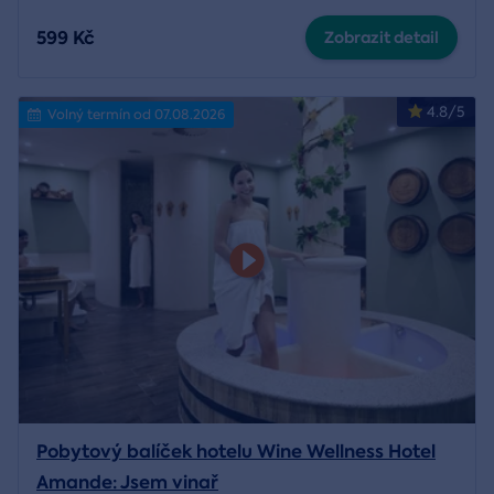
599 Kč
Zobrazit detail
4.8/5
Volný termín od 07.08.2026
Pobytový balíček hotelu Wine Wellness Hotel
Amande: Jsem vinař