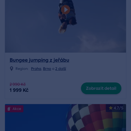
Bungee jumping z jeřábu
Region:
Praha
,
Brno
a
2 další
2 990 Kč
Zobrazit detail
1 999 Kč
4.7/5
Akce