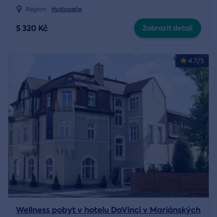
Region:
Hustopeče
5 320 Kč
Zobrazit detail
4.7/5
Wellness pobyt v hotelu DaVinci v Mariánských