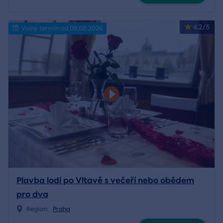
4.2/5
Volný termín od 09.08.2026
Plavba lodí po Vltavě s večeří nebo obědem
pro dva
Region:
Praha