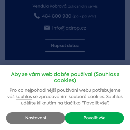
Vendula Kobrová
,
zákaznický servis
484 800 980
(po - pá 9-17)
info@adrop.cz
Napsat dotaz
Aby se vám web dobře používal (Souhlas s
cookies)
Pro co nejpohodlnější používání webu potřebujeme
váš
souhlas
se zpracováním souborů cookies. Souhlas
udělíte kliknutím na tlačítko "Povolit vše".
Až 60 dní na vrácení
Platnost poukazu
Nastavení
Povolit vše
poukazu
12 měsíců
Nebo využijte možnost výměny
S možností dalšího prodloužení