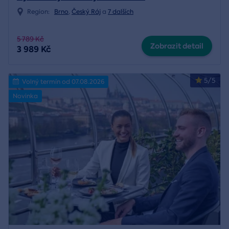
Region:
Brno
,
Český Ráj
a
7 dalších
5 789 Kč
Zobrazit detail
3 989 Kč
5/5
Volný termín od 07.08.2026
Novinka