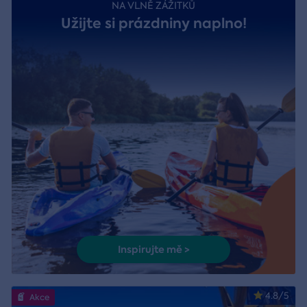
NA VLNĚ ZÁŽITKŮ
Užijte si prázdniny naplno!
Inspirujte mě >
4.8/5
Akce