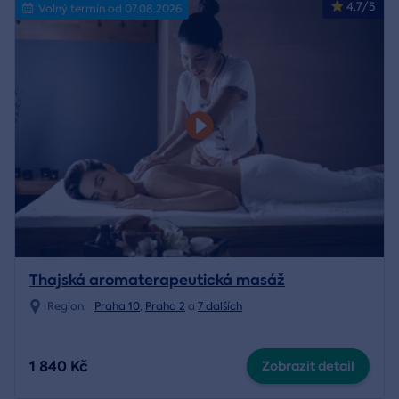
4.7/5
Volný termín od 07.08.2026
Thajská aromaterapeutická masáž
Region:
Praha 10
,
Praha 2
a
7 dalších
1 840 Kč
Zobrazit detail