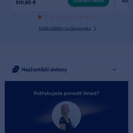
109,
Zobraziť detail
510,90 €
Další zážitky na Slovensku
Nejčastější dotazy
Potřebujete poradit ihned?