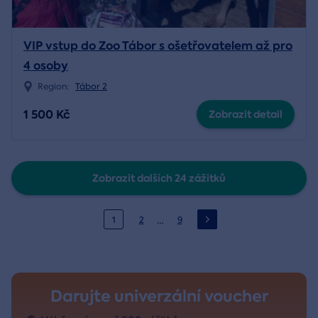
VIP vstup do Zoo Tábor s ošetřovatelem až pro
4 osoby
Region:
Tábor 2
1 500 Kč
Zobrazit detail
Zobrazit dalších 24 zážitků
…
1
2
9
Darujte univerzální voucher