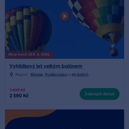
Akce končí již 9. 8. 2026.
Vyhlídkový let velkým balónem
Region:
Břestek
,
Poděbradsko
a
44 dalších
3 490 Kč
Zobrazit detail
2 590 Kč