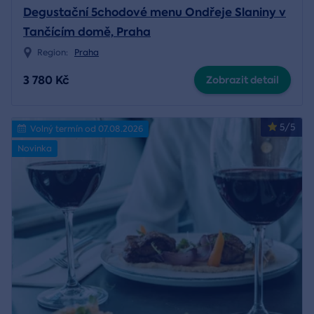
Degustační 5chodové menu Ondřeje Slaniny v
Tančícím domě, Praha
Region:
Praha
3 780 Kč
Zobrazit detail
5/5
Volný termín od 07.08.2026
Novinka