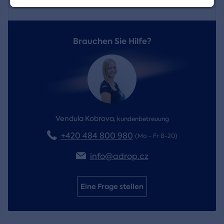
FAQs
Brauchen Sie Hilfe?
Vendula Kobrova
,
kundenbetreuung
+420 484 800 980
(Mo - Fr 8-20)
info@adrop.cz
Eine Frage stellen