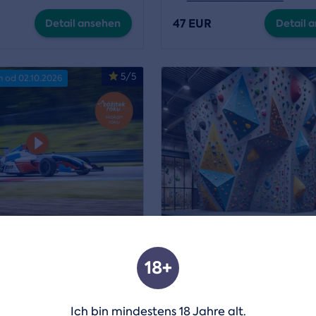
47 EUR
Detail ansehen
Detail 
5/5
n od 02.10.2026
lebnis-Fahrt
Gruppenkletterkurs an e
künstlichen Wand
Kámen
18+
Standort:
Bystřice nad Pernšt
Nové Město na Moravě
Ich bin mindestens 18 Jahre alt.
108 EUR
Detail ansehen
Detail 