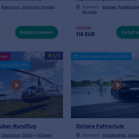
Rokycany
,
Jindřichův Hradec
Standort:
Břestek
,
Poděbrads
44 mehr
139 EUR
Detail ansehen
Detail 
118 EUR
5/5
ngen
Volný termín od 15.08.2026
n od 22.08.2026
uber-Rundflug
Sichere Fahrschule
Chomutov
,
Děčín
a
45 mehr
Standort:
Vysoké Mýto
,
Hrade