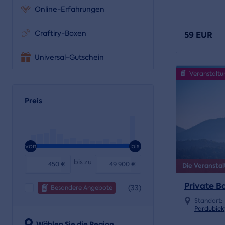
Online-Erfahrungen
Craftiry-Boxen
59 EUR
Universal-Gutschein
Veranstaltu
Preis
von
bis
bis zu
€
€
Die Veranstal
Private B
(33)
Besondere Angebote
Standort:
Pardubick
Wählen Sie die Region