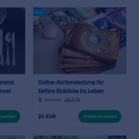
Neu
smenü
Online-Kartendeutung für
 zwei
tiefere Einblicke ins Leben
Standort:
CELÁ ČR
20 EUR
ansehen
Detail ansehen