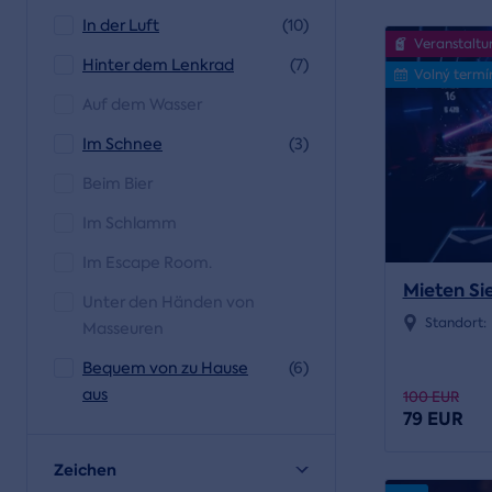
In der Luft
(10)
Veranstaltu
Hinter dem Lenkrad
(7)
Volný termí
Auf dem Wasser
Im Schnee
(3)
Beim Bier
Im Schlamm
Im Escape Room.
Mieten Sie
Unter den Händen von
Standort:
Masseuren
Bequem von zu Hause
(6)
aus
100 EUR
79 EUR
Zeichen