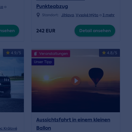
Punkteabzug
ko
a
Standort:
Jihlava
,
Vysoké Mýto
a
3 mehr
242 EUR
ansehen
Detail ansehen
4.9/5
4.8/5
Veranstaltungen
Unser Tipp
Aussichtsfahrt in einem kleinen
Ballon
c Králové