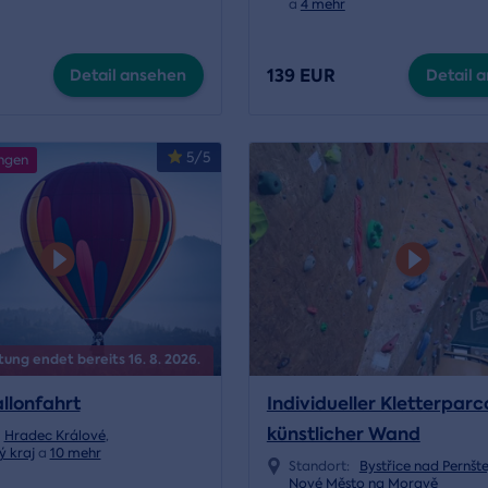
a
4 mehr
139 EUR
Detail ansehen
Detail 
5/5
ngen
tung endet bereits 16. 8. 2026.
allonfahrt
Individueller Kletterparc
künstlicher Wand
Hradec Králové
,
ý kraj
a
10 mehr
Standort:
Bystřice nad Pernšt
Nové Město na Moravě