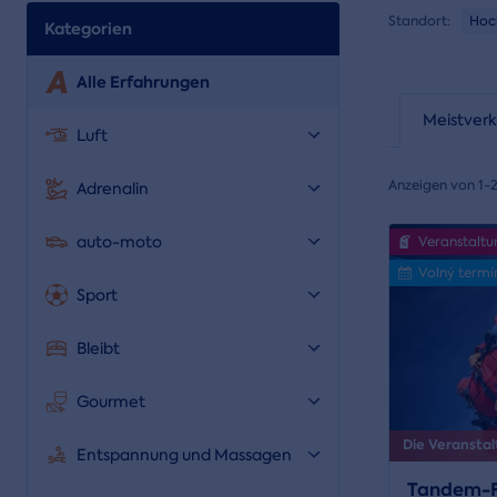
Standort:
Hoc
Kategorien
Alle Erfahrungen
Meistverk
Luft
Anzeigen von 1-
Adrenalin
auto-moto
Veranstaltu
Volný termí
Sport
Bleibt
Gourmet
Die Veranstal
Entspannung und Massagen
Tandem-F