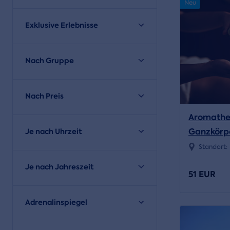
Neu
Exklusive Erlebnisse
Nach Gruppe
Nach Preis
Aromathe
Ganzkörp
Je nach Uhrzeit
Erfrischu
Standort:
Kaffee und
Je nach Jahreszeit
51 EUR
hausgema
Adrenalinspiegel