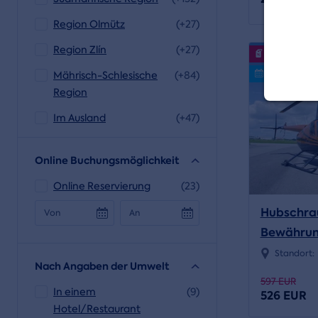
Region Olmütz
(+27)
Region Zlín
(+27)
Veranstaltu
Volný termí
Mährisch-Schlesische
(+84)
Region
Im Ausland
(+47)
Online Buchungsmöglichkeit
Online Reservierung
(23)
Hubschrau
Von
An
Bewähru
Standort:
Nach Angaben der Umwelt
597 EUR
In einem
(9)
526 EUR
Hotel/Restaurant