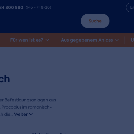
84 800 980
(Mo - Fr 8-20)
Ic
Suche
Für wen ist es?
Aus gegebenem Anlass
U
ch
der Befestigungsanlagen aus
St. Procopius im romanisch-
ch die
...
Weiter