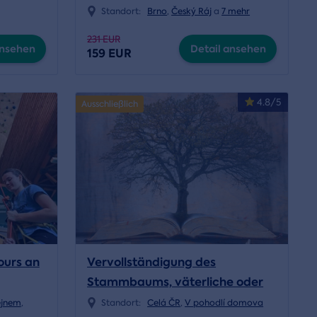
Standort:
Brno
,
Český Ráj
a
7 mehr
231 EUR
ansehen
Detail ansehen
159 EUR
4.8/5
Ausschließlich
ours an
Vervollständigung des
Stammbaums, väterliche oder
mütterliche Linie
ejnem
,
Standort:
Celá ČR
,
V pohodlí domova