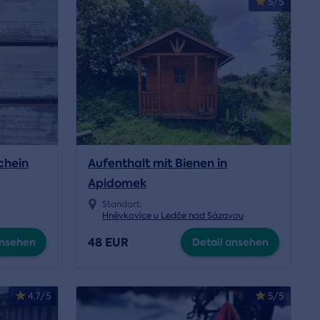
5/5
chein
Aufenthalt mit Bienen in
Apidomek
Standort:
Hněvkovice u Ledče nad Sázavou
48 EUR
ansehen
Detail ansehen
4.7/5
5/5