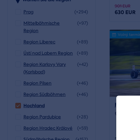
901 EUR
630 EUR
Prag
(+294)
Mittelböhmische
(+97)
Region
Volný termí
Region Liberec
(+89)
Ústí nad Labem Region
(+89)
Region Karlovy Vary
(+42)
(Karlsbad)
Region Pilsen
(+46)
Region Südböhmen
(+46)
Formel-Er
Hochland
Standort:
Region Pardubice
(+28)
Region Hradec Králové
(+59)
258 EUR
Südmährische Region
(+152)