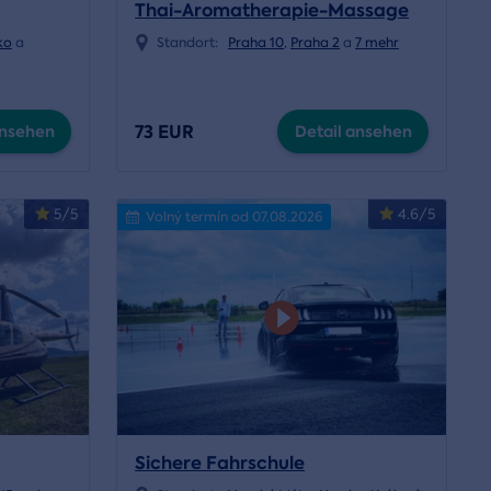
Thai-Aromatherapie-Massage
ko
a
Standort:
Praha 10
,
Praha 2
a
7 mehr
73 EUR
ansehen
Detail ansehen
5/5
4.6/5
Volný termín od 07.08.2026
Sichere Fahrschule