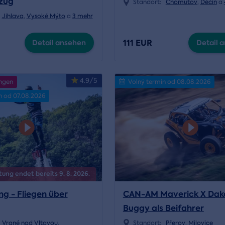
zug
Standort:
Chomutov
,
Děčín
a
Jihlava
,
Vysoké Mýto
a
3 mehr
111 EUR
Detail ansehen
Detail 
4.9/5
ngen
Volný termín od 08.08.2026
n od 07.08.2026
tung endet bereits 9. 8. 2026.
ng - Fliegen über
CAN-AM Maverick X Dak
Buggy als Beifahrer
Vrané nad Vltavou
,
Standort:
Přerov
,
Milovice