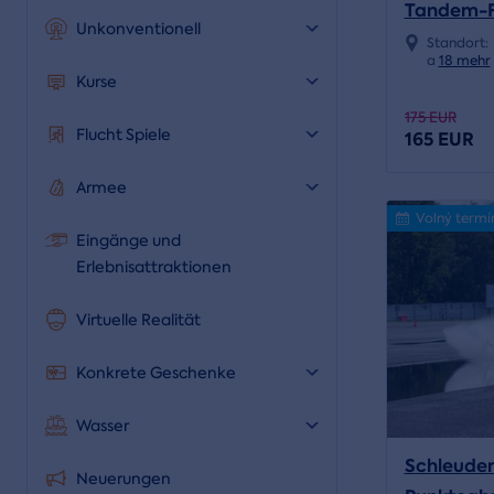
Tandem-F
Unkonventionell
Standort:
a
18 mehr
Kurse
175 EUR
Flucht Spiele
165 EUR
Armee
Volný termí
Eingänge und
Erlebnisattraktionen
Virtuelle Realität
Konkrete Geschenke
Wasser
Schleuder
Neuerungen