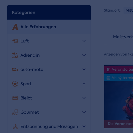
Standort:
Mit
Kategorien
Alle Erfahrungen
Meistverk
Luft
Anzeigen von 1-
Adrenalin
auto-moto
Veranstaltu
Volný termí
Sport
Bleibt
Gourmet
Die Veranstal
Entspannung und Massagen