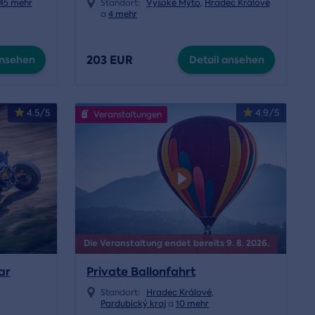
45 mehr
Standort:
Vysoké Mýto
,
Hradec Králové
a
4 mehr
203 EUR
ansehen
Detail ansehen
4.5/5
4.9/5
Veranstaltungen
Die Veranstaltung endet bereits 9. 8. 2026.
ar
Private Ballonfahrt
Standort:
Hradec Králové
,
Pardubický kraj
a
10 mehr