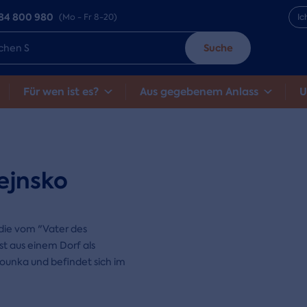
84 800 980
(Mo - Fr 8-20)
Ic
Suche
Für wen ist es?
Aus gegebenem Anlass
U
ejnsko
 die vom "Vater des
st aus einem Dorf als
rounka und befindet sich im