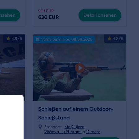
901 EUR
ansehen
Detail ansehen
630 EUR
4.9/5
4.8/5
Volný termín od 08.08.2026
eug
Schießen auf einem Outdoor-
Schießstand
ehr
Standort:
Malý Újezd
,
Višňová - u Příbrami
a
12 mehr