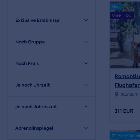
Neu
Unser Tipp
Exklusive Erlebnisse
Nach Gruppe
Nach Preis
Romantis
Flughafen
Je nach Uhrzeit
Degustat
Standort:
Restaura
Je nach Jahreszeit
311 EUR
Adrenalinspiegel
Volný termí