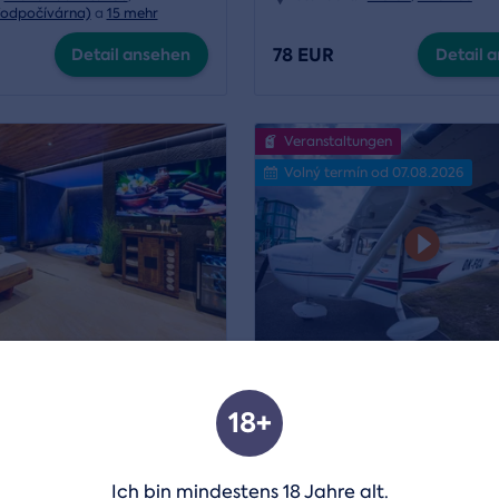
Vodpočívárna)
a
15 mehr
78 EUR
Detail ansehen
Detail 
Veranstaltungen
Volný termín od 07.08.2026
Aufenthalt im Hotel
Rundflug mit dem Flugz
18+
Standort:
Strakonice
,
Příbram - Dlouhá Lhota
a
15 m
Mladá Boleslav
Ich bin mindestens 18 Jahre alt.