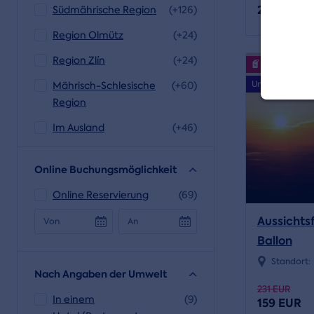
275 EUR
Südmährische Region
(+126)
Region Olmütz
(+24)
Region Zlín
(+24)
Veranstaltu
Unser Tipp
Mährisch-Schlesische
(+60)
Region
Im Ausland
(+46)
Online Buchungsmöglichkeit
Online Reservierung
(69)
Aussichtsf
Von
An
Ballon
Standort:
Nach Angaben der Umwelt
231 EUR
In einem
(9)
159 EUR