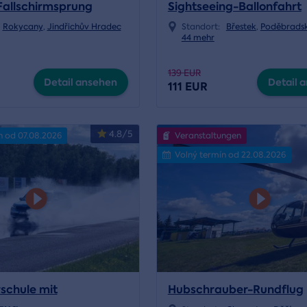
allschirmsprung
Sightseeing-Ballonfahrt
Rokycany
,
Jindřichův Hradec
Standort:
Břestek
,
Poděbrads
44 mehr
139 EUR
Detail ansehen
Detail 
111 EUR
4.8/5
n od 07.08.2026
Veranstaltungen
Volný termín od 22.08.2026
schule mit
Hubschrauber-Rundflug