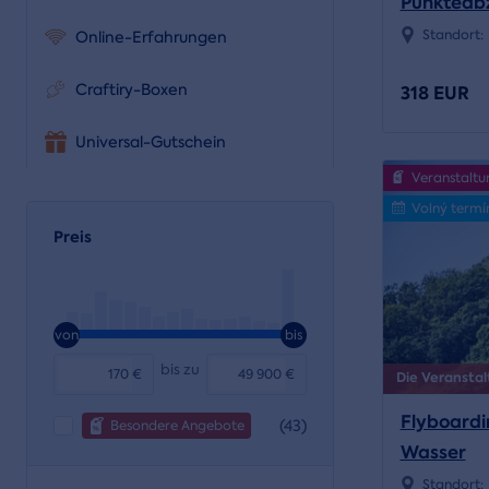
Punkteab
Standort:
Online-Erfahrungen
Craftiry-Boxen
318 EUR
Universal-Gutschein
Veranstaltu
Volný termí
Preis
von
bis
bis zu
€
€
Die Veranstal
Flyboardi
(43)
Besondere Angebote
Wasser
Standort: