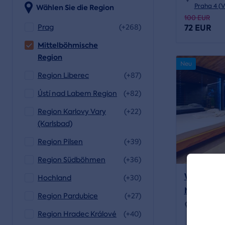
Praha 4 (
Wählen Sie die Region
100 EUR
72 EUR
Prag
(+268)
Mittelböhmische
Region
Neu
Region Liberec
(+87)
Ústí nad Labem Region
(+82)
Region Karlovy Vary
(+22)
(Karlsbad)
Region Pilsen
(+39)
Region Südböhmen
(+36)
Wellness-
Hochland
(+30)
Nobilis
Region Pardubice
(+27)
Standort:
Region Hradec Králové
(+40)