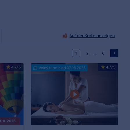
Auf der Karte anzeigen
…
1
2
6
4.7/5
4.7/5
Volný termín od 07.08.2026
. 8. 2026.