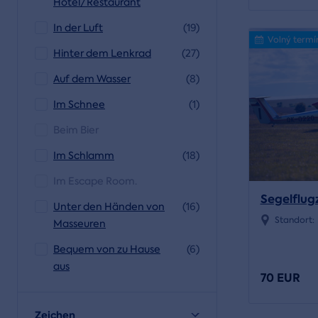
Hotel/Restaurant
In der Luft
(19)
Volný termí
Hinter dem Lenkrad
(27)
Auf dem Wasser
(8)
Im Schnee
(1)
Beim Bier
Im Schlamm
(18)
Im Escape Room.
Segelflug
Unter den Händen von
(16)
Standort:
Masseuren
Bequem von zu Hause
(6)
aus
70 EUR
Zeichen