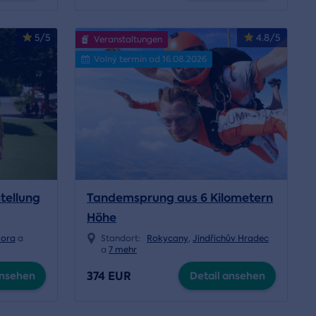
5/5
4.8/5
Veranstaltungen
Volný termín od 16.08.2026
stellung
Tandemsprung aus 6 Kilometern
Höhe
Hora
a
Standort:
Rokycany
,
Jindřichův Hradec
a
7 mehr
374 EUR
ansehen
Detail ansehen