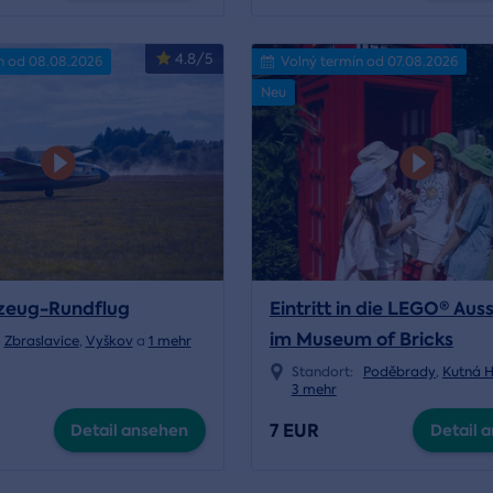
4.8/5
n od 08.08.2026
Volný termín od 07.08.2026
Neu
zeug-Rundflug
Eintritt in die LEGO® Aus
im Museum of Bricks
Zbraslavice
,
Vyškov
a
1 mehr
Standort:
Poděbrady
,
Kutná 
3 mehr
7 EUR
Detail ansehen
Detail 