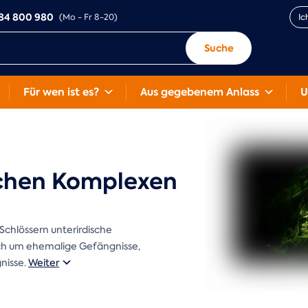
84 800 980
(Mo - Fr 8-20)
Ic
Suche
Für wen ist es?
Aus gegebenem Anlass
U
schen Komplexen
Schlössern unterirdische
sich um ehemalige Gefängnisse,
nisse.
Weiter