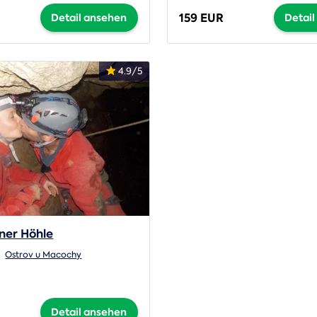
159 EUR
Detail ansehen
Detai
4.9/5
iner Höhle
:
Ostrov u Macochy
Detail ansehen