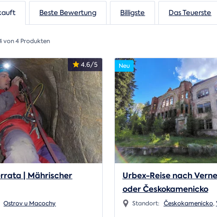
kauft
Beste Bewertung
Billigste
Das Teuerste
4 von 4 Produkten
4.6/5
Neu
rrata | Mährischer
Urbex-Reise nach Verne
oder Českokamenicko
:
Ostrov u Macochy
Standort:
Českokamenicko
,