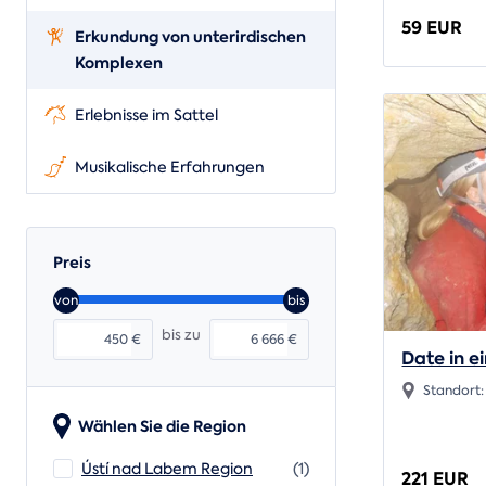
59 EUR
Erkundung von unterirdischen
Komplexen
Erlebnisse im Sattel
Musikalische Erfahrungen
Preis
von
bis
bis zu
€
€
Date in e
Standort
Wählen Sie die Region
Ústí nad Labem Region
(1)
221 EUR