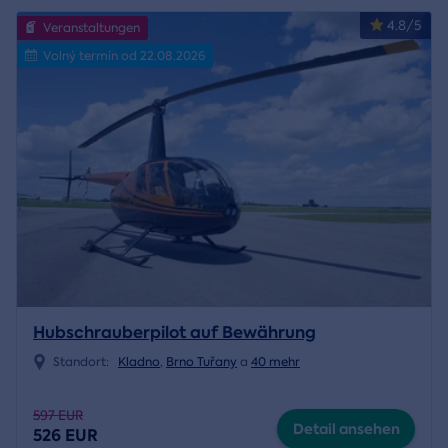
4.8/5
Veranstaltungen
Volný termín od 22.08.2026
Hubschrauberpilot auf Bewährung
Standort:
Kladno
,
Brno Tuřany
a
40 mehr
597 EUR
Detail ansehen
526 EUR