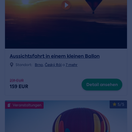
Aussichtsfahrt in einem kleinen Ballon
Standort:
Brno
,
Český Ráj
a
7 mehr
231 EUR
Detail ansehen
159 EUR
5/5
Veranstaltungen