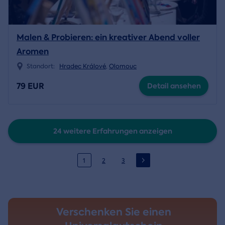
Malen & Probieren: ein kreativer Abend voller
Aromen
Standort:
Hradec Králové
,
Olomouc
79 EUR
Detail ansehen
24 weitere Erfahrungen anzeigen
1
2
3
Verschenken Sie einen