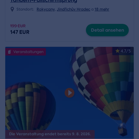
Tandem-Fallschirmsprung
Standort:
Rokycany
,
Jindřichův Hradec
a
18 mehr
199 EUR
Detail ansehen
147 EUR
4.7/5
Veranstaltungen
Die Veranstaltung endet bereits 9. 8. 2026.