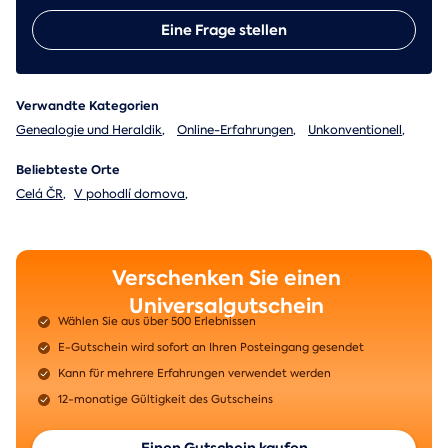
Eine Frage stellen
Verwandte Kategorien
Genealogie und Heraldik
,
Online-Erfahrungen
,
Unkonventionell
,
Beliebteste Orte
Celá ČR
,
V pohodlí domova
,
Verschenken Sie einen
Universalgutschein
Wählen Sie aus über 500 Erlebnissen
E-Gutschein wird sofort an Ihren Posteingang gesendet
Kann für mehrere Erfahrungen verwendet werden
12-monatige Gültigkeit des Gutscheins