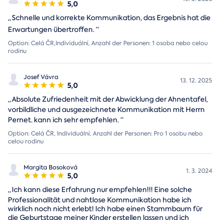
5,0
„
Schnelle und korrekte Kommunikation, das Ergebnis hat die
Erwartungen übertroffen.
“
Option: Celá ČR,Individuální, Anzahl der Personen: 1 osoba nebo celou
rodinu
Josef Vávra
13. 12. 2025
5,0
„
Absolute Zufriedenheit mit der Abwicklung der Ahnentafel,
vorbildliche und ausgezeichnete Kommunikation mit Herrn
Pernet. kann ich sehr empfehlen.
“
Option: Celá ČR, Individuální, Anzahl der Personen: Pro 1 osobu nebo
celou rodinu
Margita Bosoková
1. 3. 2024
5,0
„
Ich kann diese Erfahrung nur empfehlen!!! Eine solche
Professionalität und nahtlose Kommunikation habe ich
wirklich noch nicht erlebt! Ich habe einen Stammbaum für
die Geburtstage meiner Kinder erstellen lassen und ich