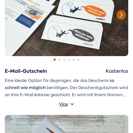
E-Mail-Gutschein
Kostenlos
so
Eine ideale Option für diejenigen, die das Geschenk
schnell wie möglich
benötigen. Der Geschenkgutschein wird
an Ihre E-Mail Adresse geschickt. Er wird mit Ihrem Namen
und einer Aufschrift versehen, die Sie selbst schreiben
Více
Ein
Geschenkumschlag
können.
den Sie einfach ausdrucken,
ausschneiden und zusammenkleben können, ist ebenfalls in
der E-Mail enthalten.