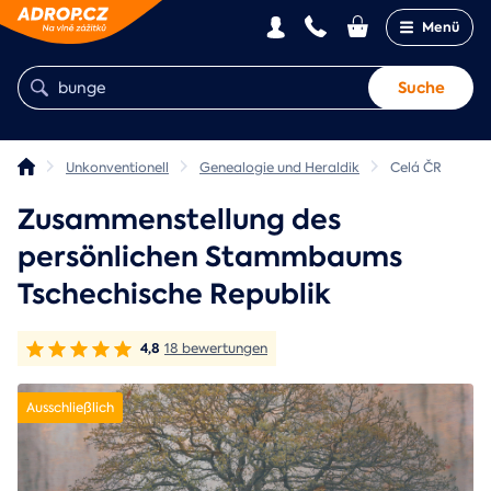
Menü
Suche
Unkonventionell
Genealogie und Heraldik
Celá ČR
Zusammenstellung des
persönlichen Stammbaums
Tschechische Republik
4,8
18 bewertungen
Ausschließlich