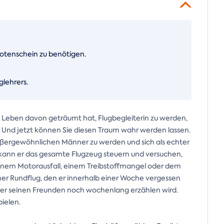
ilotenschein zu benötigen.
glehrers.
em Leben davon geträumt hat, Flugbegleiterin zu werden,
n. Und jetzt können Sie diesen Traum wahr werden lassen.
außergewöhnlichen Männer zu werden und sich als echter
ot kann er das gesamte Flugzeug steuern und versuchen,
einem Motorausfall, einem Treibstoffmangel oder dem
cher Rundflug, den er innerhalb einer Woche vergessen
m er seinen Freunden noch wochenlang erzählen wird.
pielen.