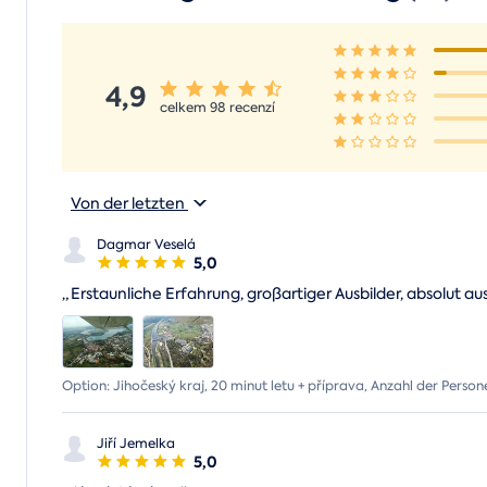
4,9
celkem 98 recenzí
Von der letzten
Dagmar Veselá
5,0
„
Erstaunliche Erfahrung, großartiger Ausbilder, absolut a
Option: Jihočeský kraj, 20 minut letu + příprava, Anzahl der Persone
Jiří Jemelka
5,0