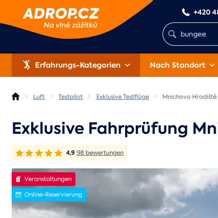
+420 4
Erfahrungs-Kategorien
Nach Standort
Luft
Testpilot
Exklusive Testflüge
Mnichovo Hradiště
Exklusive Fahrprüfung Mn
4,9
98 bewertungen
Veranstaltungen
Online-Reservierung