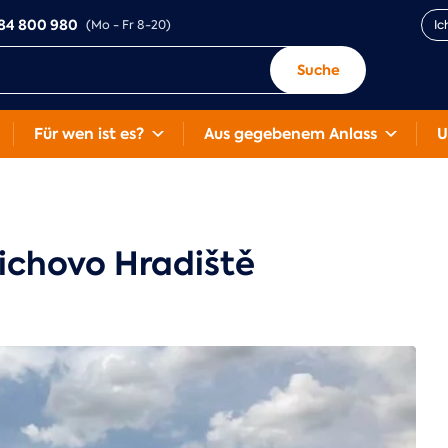
84 800 980
(Mo - Fr 8-20)
Ic
Suche
Für wen ist es?
Aus gegebenem Anlass
U
ichovo Hradiště