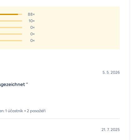
88×
10×
0×
0×
0×
5. 5. 2026
usgezeichnet
“
n: 1 účastník + 2 pasažéři
21. 7. 2025