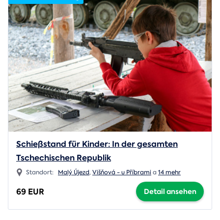
Schießstand für Kinder: In der gesamten
Tschechischen Republik
Standort:
Malý Újezd
,
Višňová - u Příbrami
a
14 mehr
69 EUR
Detail ansehen