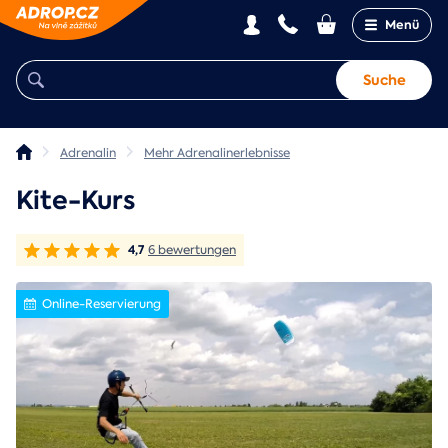
Menü
Suche
Adrenalin
Mehr Adrenalinerlebnisse
Kite-Kurs
4,7
6 bewertungen
Online-Reservierung