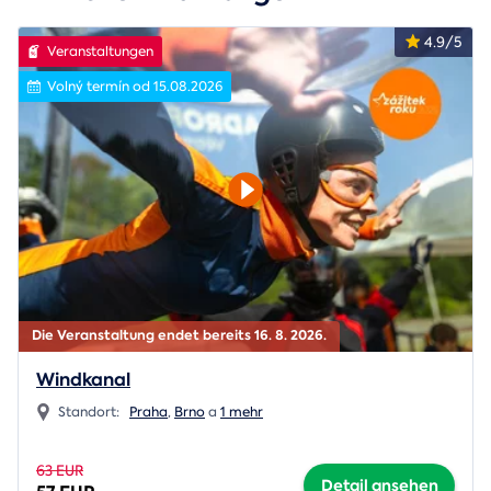
4.9/5
Veranstaltungen
Volný termín od 15.08.2026
Die Veranstaltung endet bereits 16. 8. 2026.
Windkanal
Standort:
Praha
,
Brno
a
1 mehr
63 EUR
Detail ansehen