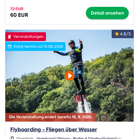
72 EUR
Detail ansehen
60 EUR
4.8/5
Veranstaltungen
Volný termín od 15.08.2026
Die Veranstaltung endet bereits 16. 8. 2026.
Flyboarding - Fliegen über Wasser
Standort:
Vrané nad Vltavou
,
Praha 4 (Vodpočívárna)
a