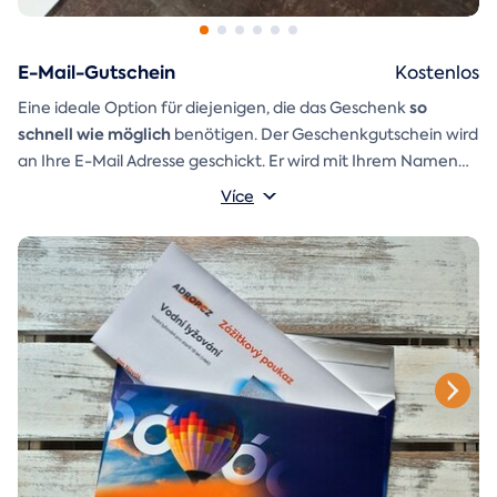
E-Mail-Gutschein
Kostenlos
so
Eine ideale Option für diejenigen, die das Geschenk
schnell wie möglich
benötigen. Der Geschenkgutschein wird
an Ihre E-Mail Adresse geschickt. Er wird mit Ihrem Namen
und einer Aufschrift versehen, die Sie selbst schreiben
Více
Ein
Geschenkumschlag
können.
den Sie einfach ausdrucken,
ausschneiden und zusammenkleben können, ist ebenfalls in
der E-Mail enthalten.