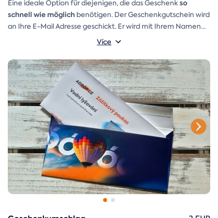
so
Eine ideale Option für diejenigen, die das Geschenk
schnell wie möglich
benötigen. Der Geschenkgutschein wird
an Ihre E-Mail Adresse geschickt. Er wird mit Ihrem Namen
und einer Aufschrift versehen, die Sie selbst schreiben
Více
Ein
Geschenkumschlag
können.
den Sie einfach ausdrucken,
ausschneiden und zusammenkleben können, ist ebenfalls in
der E-Mail enthalten.