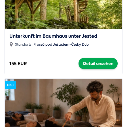
Unterkunft im Baumhaus unter Jested
Standort:
Proseč pod Ještědem-Český Dub
155 EUR
Detail ansehen
Neu