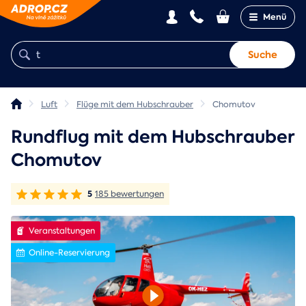
Menü
Suche
Luft
Flüge mit dem Hubschrauber
Chomutov
Rundflug mit dem Hubschrauber
Chomutov
5
185 bewertungen
Veranstaltungen
Online-Reservierung