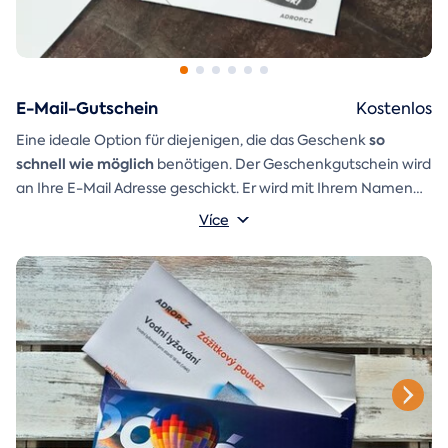
E-Mail-Gutschein
Kostenlos
so
Eine ideale Option für diejenigen, die das Geschenk
schnell wie möglich
benötigen. Der Geschenkgutschein wird
an Ihre E-Mail Adresse geschickt. Er wird mit Ihrem Namen
und einer Aufschrift versehen, die Sie selbst schreiben
Více
Ein
Geschenkumschlag
können.
den Sie einfach ausdrucken,
ausschneiden und zusammenkleben können, ist ebenfalls in
der E-Mail enthalten.