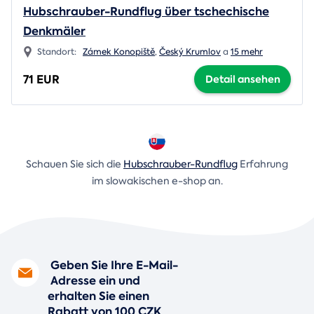
Hubschrauber-Rundflug über tschechische
Denkmäler
Standort:
Zámek Konopiště
,
Český Krumlov
a
15 mehr
71 EUR
Detail ansehen
Schauen Sie sich die
Hubschrauber-Rundflug
Erfahrung
im slowakischen e-shop an.
Geben Sie Ihre E-Mail-
Adresse ein und
erhalten Sie einen
Rabatt von 100 CZK