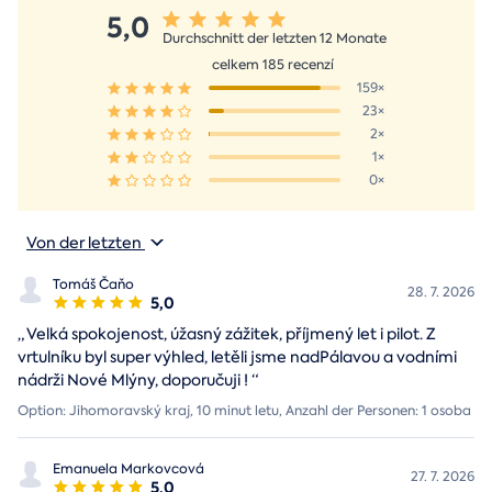
5,0
Durchschnitt der letzten 12 Monate
celkem 185 recenzí
159×
23×
2×
1×
0×
Von der letzten
Tomáš Čaňo
28. 7. 2026
5,0
„
Velká spokojenost, úžasný zážitek, příjmený let i pilot. Z
vrtulníku byl super výhled, letěli jsme nadPálavou a vodními
nádrži Nové Mlýny, doporučuji !
“
Option: Jihomoravský kraj, 10 minut letu, Anzahl der Personen: 1 osoba
Emanuela Markovcová
27. 7. 2026
5,0