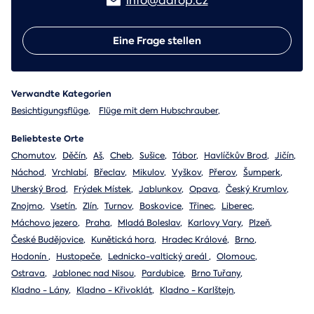
info@adrop.cz
Eine Frage stellen
Verwandte Kategorien
Besichtigungsflüge
,
Flüge mit dem Hubschrauber
,
Beliebteste Orte
Chomutov
,
Děčín
,
Aš
,
Cheb
,
Sušice
,
Tábor
,
Havlíčkův Brod
,
Jičín
,
Náchod
,
Vrchlabí
,
Břeclav
,
Mikulov
,
Vyškov
,
Přerov
,
Šumperk
,
Uherský Brod
,
Frýdek Místek
,
Jablunkov
,
Opava
,
Český Krumlov
,
Znojmo
,
Vsetín
,
Zlín
,
Turnov
,
Boskovice
,
Třinec
,
Liberec
,
Máchovo jezero
,
Praha
,
Mladá Boleslav
,
Karlovy Vary
,
Plzeň
,
České Budějovice
,
Kunětická hora
,
Hradec Králové
,
Brno
,
Hodonín
,
Hustopeče
,
Lednicko-valtický areál
,
Olomouc
,
Ostrava
,
Jablonec nad Nisou
,
Pardubice
,
Brno Tuřany
,
Kladno - Lány
,
Kladno - Křivoklát
,
Kladno - Karlštejn
,