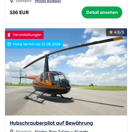
Standort:
Mladá Boleslav
536 EUR
Detail ansehen
4.8/5
Veranstaltungen
Volný termín od 22.08.2026
Hubschrauberpilot auf Bewährung
Standort:
Kladno
,
Brno Tuřany
a
40 mehr