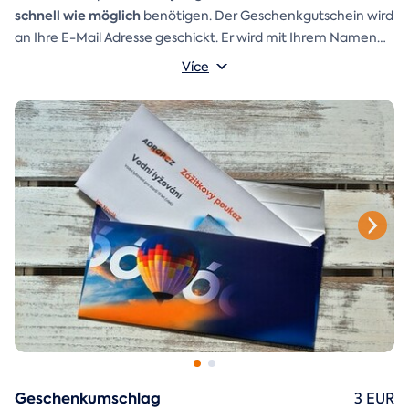
schnell wie möglich
benötigen. Der Geschenkgutschein wird
an Ihre E-Mail Adresse geschickt. Er wird mit Ihrem Namen
und einer Aufschrift versehen, die Sie selbst schreiben
Více
Ein
Geschenkumschlag
können.
den Sie einfach ausdrucken,
ausschneiden und zusammenkleben können, ist ebenfalls in
der E-Mail enthalten.
Geschenkumschlag
3 EUR