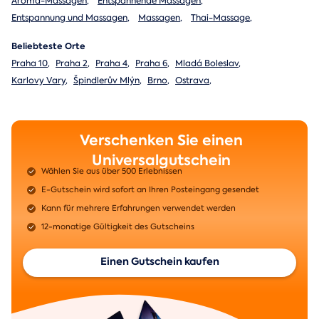
Aroma-Massagen
,
Entspannende Massagen
,
Entspannung und Massagen
,
Massagen
,
Thai-Massage
,
Beliebteste Orte
Praha 10
,
Praha 2
,
Praha 4
,
Praha 6
,
Mladá Boleslav
,
Karlovy Vary
,
Špindlerův Mlýn
,
Brno
,
Ostrava
,
Verschenken Sie einen
Universalgutschein
Wählen Sie aus über 500 Erlebnissen
E-Gutschein wird sofort an Ihren Posteingang gesendet
Kann für mehrere Erfahrungen verwendet werden
12-monatige Gültigkeit des Gutscheins
Einen Gutschein kaufen