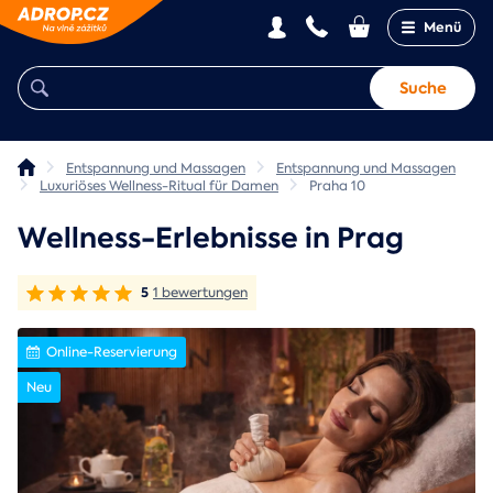
Menü
Suche
Entspannung und Massagen
Entspannung und Massagen
Luxuriöses Wellness-Ritual für Damen
Praha 10
Wellness-Erlebnisse in Prag
5
1 bewertungen
Online-Reservierung
Neu