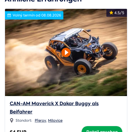
4.5/5
Volný termín od 08.08.2026
CAN-AM Maverick X Dakar Buggy als
Beifahrer
Standort:
Přerov
,
Milovice