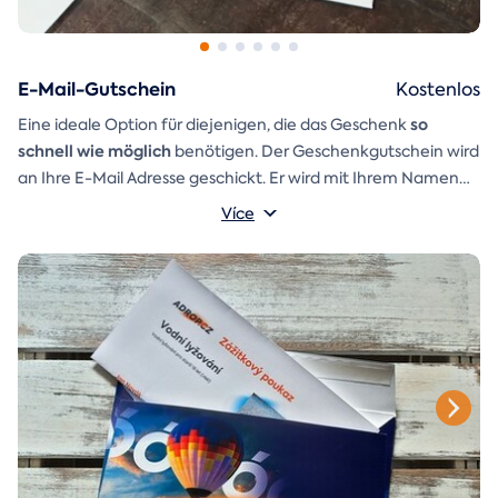
E-Mail-Gutschein
Kostenlos
so
Eine ideale Option für diejenigen, die das Geschenk
schnell wie möglich
benötigen. Der Geschenkgutschein wird
an Ihre E-Mail Adresse geschickt. Er wird mit Ihrem Namen
und einer Aufschrift versehen, die Sie selbst schreiben
Více
Ein
Geschenkumschlag
können.
den Sie einfach ausdrucken,
ausschneiden und zusammenkleben können, ist ebenfalls in
der E-Mail enthalten.