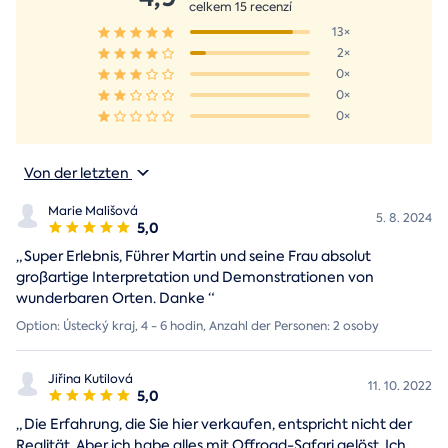
celkem 15 recenzí
13×
2×
0×
0×
0×
Von der letzten
Marie Mališová
5. 8. 2024
5,0
„
Super Erlebnis, Führer Martin und seine Frau absolut
großartige Interpretation und Demonstrationen von
wunderbaren Orten. Danke
“
Option: Ústecký kraj, 4 - 6 hodin, Anzahl der Personen: 2 osoby
Jiřina Kutilová
11. 10. 2022
5,0
„
Die Erfahrung, die Sie hier verkaufen, entspricht nicht der
Realität. Aber ich habe alles mit Offroad-Safari gelöst. Ich