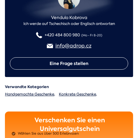
Vendula Kobrova
Ich werde auf Tschechisch oder Englisch antworten
+420 484 800 980
(Mo - Fr 8-20)
info@adrop.cz
Eine Frage stellen
Verwandte Kategorien
Handgemachte Geschenke
,
Konkrete Geschenke
,
Verschenken Sie einen
Universalgutschein
Wählen Sie aus über 500 Erlebnissen