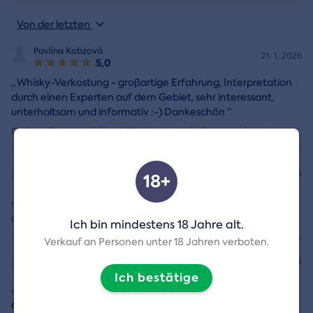
Von der letzten
Pavlína Kobzová
21. 1. 2026
5,0
„
Whisky-Verkostung - großartige Erfahrung, Interpretation
durch einen Experten auf dem Gebiet, sehr interessant,
unterhaltsam und informativ :-) Dankeschön
“
Option: Jihomoravský kraj, 90 min, Anzahl der Personen: 1 osoba
Tomáš Kolovecký
22. 10. 2025
18+
5,0
„
Toller Vortrag, toller Whiskey. Ich empfehle
“
Option: Jihomoravský kraj, 90 min, Anzahl der Personen: 1 osoba
Ich bin mindestens 18 Jahre alt.
Verkauf an Personen unter 18 Jahren verboten.
Vladimír Kopeček
22. 10. 2025
5,0
Ich bestätige
„
Alles war in Ordnung. Proben ausgezeichnete Umgebung
angenehme Führung auf den ersten Platz
“