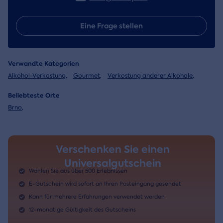
Eine Frage stellen
Verwandte Kategorien
Alkohol-Verkostung
,
Gourmet
,
Verkostung anderer Alkohole
,
Beliebteste Orte
Brno
,
Verschenken Sie einen
Universalgutschein
Wählen Sie aus über 500 Erlebnissen
E-Gutschein wird sofort an Ihren Posteingang gesendet
Kann für mehrere Erfahrungen verwendet werden
12-monatige Gültigkeit des Gutscheins