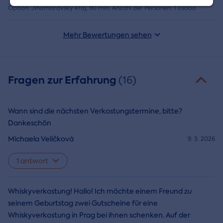
Option: Jihomoravský kraj, 90 min, Anzahl der Personen: 1 osoba
Mehr Bewertungen sehen
Fragen zur Erfahrung
(16)
Wann sind die nächsten Verkostungstermine, bitte?
Dankeschön
Michaela Veličková
9. 3. 2026
1 antwort
Whiskyverkostung! Hallo! Ich möchte einem Freund zu
seinem Geburtstag zwei Gutscheine für eine
Whiskyverkostung in Prag bei ihnen schenken. Auf der