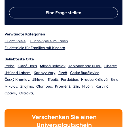
Eine Frage stellen
Verwandte Kategorien
Flucht Spiele
,
Flucht-Spiele im Freien
,
Fluchtspiele für Familien mit Kindern
,
Beliebteste Orte
Praha
,
Kutná Hora
,
Mladá Boleslav
,
Jablonec nad Nisou
,
Liberec
,
Ústí nad Labem
,
Karlovy Vary
,
Plzeň
,
České Budějovice
,
Český Krumlov
,
Jihlava
,
Třebíč
,
Pardubice
,
Hradec Králové
,
Brno
,
Mikulov
,
Znojmo
,
Olomouc
,
Kroměříž
,
Zlín
,
Hlučín
,
Karviná
,
Opava
,
Ostrava
,
Verschenken Sie einen
Universalgutschein