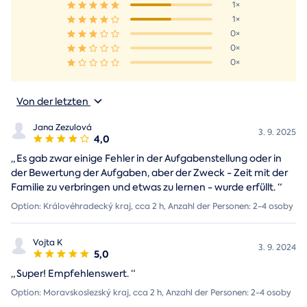
1×
1×
0×
0×
0×
Von der letzten
Jana Zezulová
3. 9. 2025
4,0
„
Es gab zwar einige Fehler in der Aufgabenstellung oder in
der Bewertung der Aufgaben, aber der Zweck - Zeit mit der
Familie zu verbringen und etwas zu lernen - wurde erfüllt.
“
Option: Královéhradecký kraj, cca 2 h, Anzahl der Personen: 2-4 osoby
Vojta K
3. 9. 2024
5,0
„
Super! Empfehlenswert.
“
Option: Moravskoslezský kraj, cca 2 h, Anzahl der Personen: 2-4 osoby