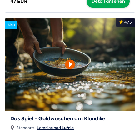
47 EUR
Detail ansehen
4/5
Neu
Das Spiel - Goldwaschen am Klondike
Standort:
Lomnice nad Lužnicí