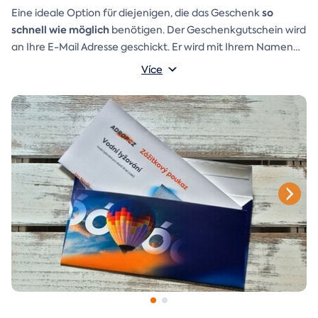
so
Eine ideale Option für diejenigen, die das Geschenk
schnell wie möglich
benötigen. Der Geschenkgutschein wird
an Ihre E-Mail Adresse geschickt. Er wird mit Ihrem Namen
und einer Aufschrift versehen, die Sie selbst schreiben
Více
Ein
Geschenkumschlag
können.
den Sie einfach ausdrucken,
ausschneiden und zusammenkleben können, ist ebenfalls in
der E-Mail enthalten.