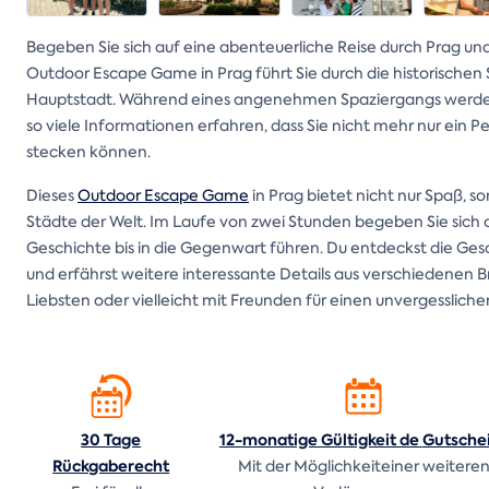
Begeben Sie sich auf eine abenteuerliche Reise durch Prag und
Outdoor Escape Game in Prag führt Sie durch die historische
Hauptstadt. Während eines angenehmen Spaziergangs werden 
so viele Informationen erfahren, dass Sie nicht mehr nur ein P
stecken können.
Dieses
Outdoor Escape Game
in Prag bietet nicht nur Spaß, 
Städte der Welt. Im Laufe von zwei Stunden begeben Sie sich a
Geschichte bis in die Gegenwart führen. Du entdeckst die Ge
und erfährst weitere interessante Details aus verschiedenen Br
Liebsten oder vielleicht mit Freunden für einen unvergesslich
30 Tage
12-monatige Gültigkeit de
Gutsche
Rückgaberecht
Mit der Möglichkeiteiner weitere