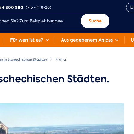
84 800 980
(Mo - Fr 8-20)
Ic
Suche
Für wen ist es?
Aus gegebenem Anlass
U
ien in tschechischen Städten
Praha
 tschechischen Städten.