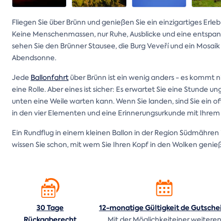
Fliegen Sie über Brünn und genießen Sie ein einzigartiges Erle
Keine Menschenmassen, nur Ruhe, Ausblicke und eine entspa
sehen Sie den Brünner Stausee, die Burg Veveří und ein Mosai
Abendsonne.
Jede
Ballonfahrt
über Brünn ist ein wenig anders - es kommt ni
eine Rolle. Aber eines ist sicher: Es erwartet Sie eine Stunde u
unten eine Weile warten kann. Wenn Sie landen, sind Sie ein off
in den vier Elementen und eine Erinnerungsurkunde mit Ihrem 
Ein Rundflug in einem kleinen Ballon in der Region Südmähren is
wissen Sie schon, mit wem Sie Ihren Kopf in den Wolken geni
30 Tage
12-monatige Gültigkeit de
Gutsche
Rückgaberecht
Mit der Möglichkeiteiner weitere