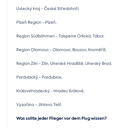
Ústecký kraj - České Středohoří,
Plzeň Region - Plzeň,
Region Südböhmen - Talsperre Orlická, Tábor,
Region Olomouc - Olomouc, Bouzov, Kroměříž,
Region Zlín - Zlín, Uherské Hradiště, Uherský Brod,
Pardubický - Pardubice,
Královéhradecký - Hradec Králové,
Vysočina - Jihlava, Telč.
Was sollte jeder Flieger vor dem Flug wissen?