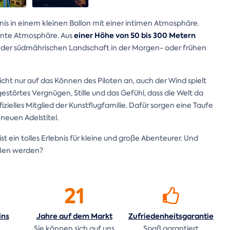
bnis in einem kleinen Ballon mit einer intimen Atmosphäre.
einer Höhe von 50 bis 300 Metern
nnte Atmosphäre. Aus
k der südmährischen Landschaft in der Morgen- oder frühen
cht nur auf das Können des Piloten an, auch der Wind spielt
ngestörtes Vergnügen, Stille und das Gefühl, dass die Welt da
izielles Mitglied der Kunstflugfamilie. Dafür sorgen eine Taufe
neuen Adelstitel.
t ein tolles Erlebnis für kleine und große Abenteurer. Und
eßen werden?
21
ins
Jahre auf dem
Markt
Zufriedenheitsgarantie
n
Sie können sich auf uns
Spaß garantiert