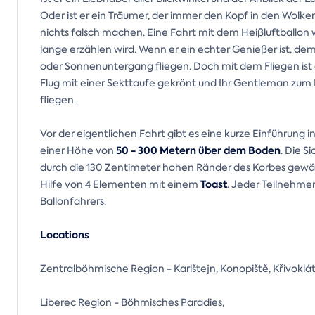
Oder ist er ein Träumer, der immer den Kopf in den Wolke
nichts falsch machen. Eine Fahrt mit dem Heißluftballon
lange erzählen wird. Wenn er ein echter Genießer ist, d
oder Sonnenuntergang fliegen. Doch mit dem Fliegen ist
Flug mit einer Sekttaufe gekrönt und Ihr Gentleman zum B
fliegen.
Vor der eigentlichen Fahrt gibt es eine kurze Einführung in
50 - 300 Metern über dem Boden
einer Höhe von
. Die S
durch die 130 Zentimeter hohen Ränder des Korbes gewähr
Toast
Hilfe von 4 Elementen mit einem
. Jeder Teilnehme
Ballonfahrers.
Locations
Zentralböhmische Region - Karlštejn, Konopiště, Křivoklát
Liberec Region - Böhmisches Paradies,