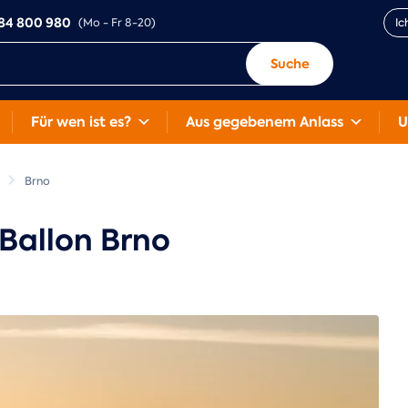
84 800 980
(Mo - Fr 8-20)
Ic
Suche
Für wen ist es?
Aus gegebenem Anlass
U
Brno
 Ballon Brno