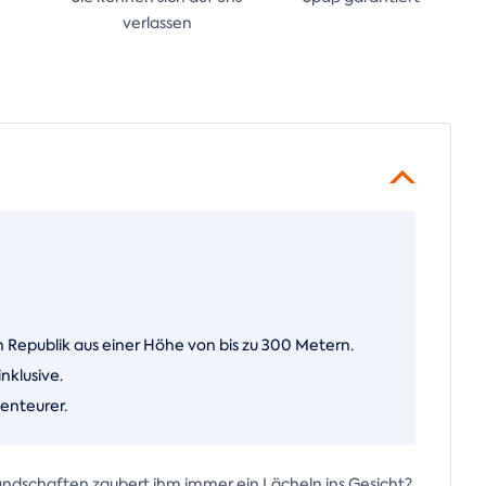
verlassen
 Republik aus einer Höhe von bis zu 300 Metern.
nklusive.
benteurer.
r Landschaften zaubert ihm immer ein Lächeln ins Gesicht?