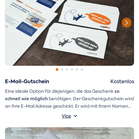
E-Mail-Gutschein
Kostenlos
so
Eine ideale Option für diejenigen, die das Geschenk
schnell wie möglich
benötigen. Der Geschenkgutschein wird
an Ihre E-Mail Adresse geschickt. Er wird mit Ihrem Namen
und einer Aufschrift versehen, die Sie selbst schreiben
Více
Ein
Geschenkumschlag
können.
den Sie einfach ausdrucken,
ausschneiden und zusammenkleben können, ist ebenfalls in
der E-Mail enthalten.