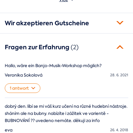
Wir akzeptieren Gutscheine
Fragen zur Erfahrung
(2)
Hallo, wäre ein Banjo-Musik-Workshop möglich?
Veronika Sokolová
28. 6. 2021
1 antwort
dobrý den. líbí se mi váš kurz učení na různé hudební nástroje.
sháním ale na bubny. nabízíte i zážitek ve varientě -
BUBNOVÁNÍ ?? uvedeno nemáte. děkuji za info
eva
26. 4. 2018