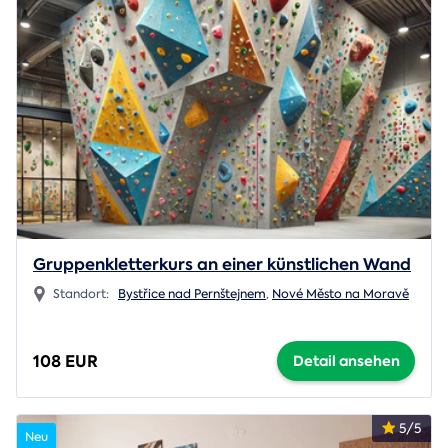
Gruppenkletterkurs an einer künstlichen Wand
Standort:
Bystřice nad Pernštejnem
,
Nové Město na Moravě
108 EUR
Detail ansehen
5/5
Neu