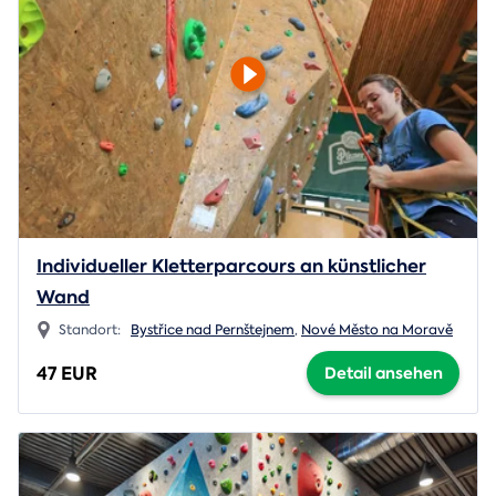
Individueller Kletterparcours an künstlicher
Wand
Standort:
Bystřice nad Pernštejnem
,
Nové Město na Moravě
47 EUR
Detail ansehen