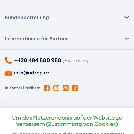
Kundenbetreuung
Informationen für Partner
+420 484 800 980
(Mo - Fr 8-20)
info@adrop.cz
In Kontakt bleiben:
Zahlungsmöglichkeiten:
Um das Nutzererlebnis auf der Website zu
Nachnahme
Kartenzahlung
verbessern (Zustimmung von Cookies)