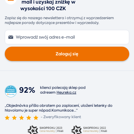
mail i uzyskaj zniżkę w
wysokości 100 CZK
Zapisz się do naszego newslettera i otrzymuj z wyprzedzeniem
najlepsze porady dotyczące prezentów i wyprzedaży.
Zaloguj się
92%
klienci polecają sklep pod
adresem
Heureka.cz
„Objednávka přišla obratem po zaplacení, uložení letenky do
hlavolamu je super nápad.Komunikace
...
“
- Zweryfikowany klient