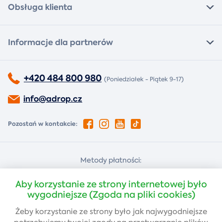
Obsługa klienta
Informacje dla partnerów
+420 484 800 980
(Poniedziałek - Piątek 9-17)
info@adrop.cz
Pozostań w kontakcie:
Metody płatności:
Za pobraniem
Płatność kartą
Aby korzystanie ze strony internetowej było
wygodniejsze (Zgoda na pliki cookies)
Żeby korzystanie ze strony było jak najwygodniejsze
Przelew bankowy