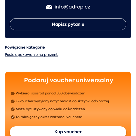
info@adrop.cz
Napisz pytanie
Powiązane kategorie
Puste opakowanie na prezent
,
Podaruj voucher uniwersalny
Wybieraj spośród ponad 500 doświadczeń
E-voucher wysyłany natychmiast do skrzynki odbiorczej
Może być używany do wielu doświadczeń
12-miesięczny okres ważności vouchera
Kup voucher