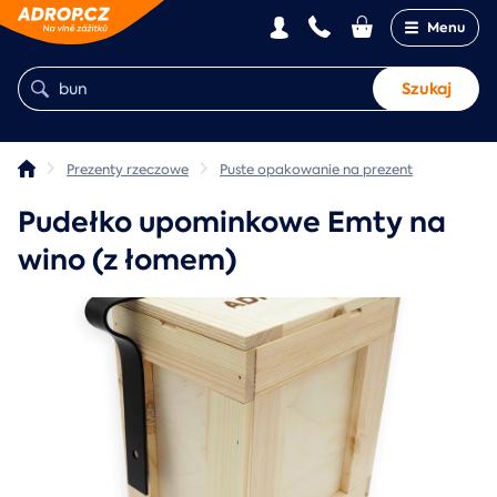
Menu
Szukaj
Prezenty rzeczowe
Puste opakowanie na prezent
Pudełko upominkowe Emty na
wino (z łomem)