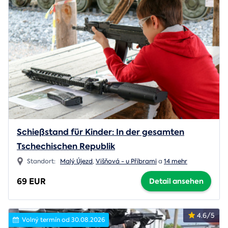
Schießstand für Kinder: In der gesamten
Tschechischen Republik
Standort:
Malý Újezd
,
Višňová - u Příbrami
a
14 mehr
69 EUR
Detail ansehen
4.6/5
Volný termín od 30.08.2026