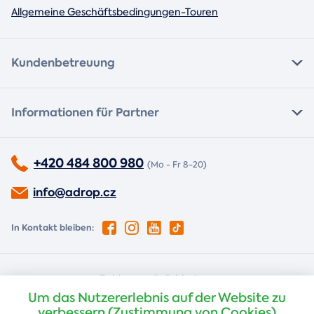
Allgemeine Geschäftsbedingungen-Touren
Kundenbetreuung
Informationen für Partner
+420 484 800 980
(Mo - Fr 8-20)
info@adrop.cz
In Kontakt bleiben:
Zahlungsmöglichkeiten:
Um das Nutzererlebnis auf der Website zu
Nachnahme
Kartenzahlung
verbessern (Zustimmung von Cookies)