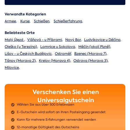
Verwandte Kategorien
Armee
,
Kurse
,
Schießen
,
Schießerfahrung
,
Beliebteste Orte
Malý Újezd
,
Višňová - u Příbrami
,
Nový Bor
,
Ludvíkovice u Děčína
,
Oleško (u Terezína)
,
Lomnice u Sokolova
,
Měčín (okolí Plzně)
,
Lišov - u Českých Budějovic
,
Ostroměř
,
Bzenec (Morava 7)
,
Tišnov (Morava 2)
,
Krelov (Morava 4)
,
Ostrava (Morava 3)
,
Milovice
,
Verschenken Sie einen
Universalgutschein
Wählen Sie aus über 500 Erlebnissen
E-Gutschein wird sofort an Ihren Posteingang gesendet
Kann für mehrere Erfahrungen verwendet werden
12-monatige Gültigkeit des Gutscheins