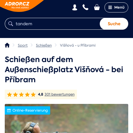
Menü
Suche
Sport
Schießen
Višňová - u Příbrami
Schießen auf dem
Außenschießplatz Višňová - bei
Příbram
4,8
301 bewertungen
Online-Reservierung