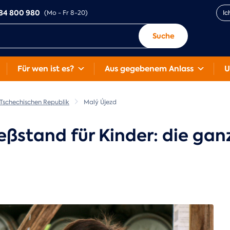
84 800 980
(Mo - Fr 8-20)
Ic
Suche
Für wen ist es?
Aus gegebenem Anlass
U
 Tschechischen Republik
Malý Újezd
eßstand für Kinder: die gan